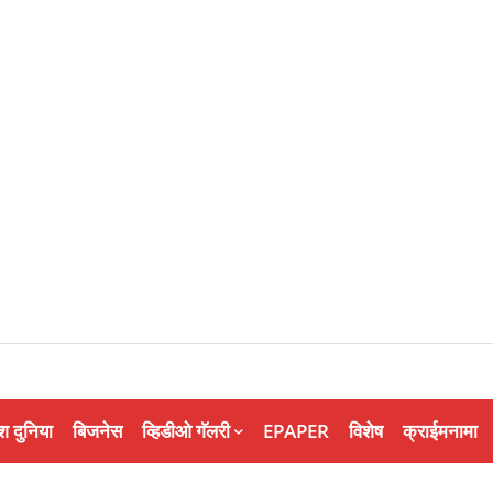
श दुनिया
बिजनेस
व्हिडीओ गॅलरी
EPAPER
विशेष
क्राईमनामा