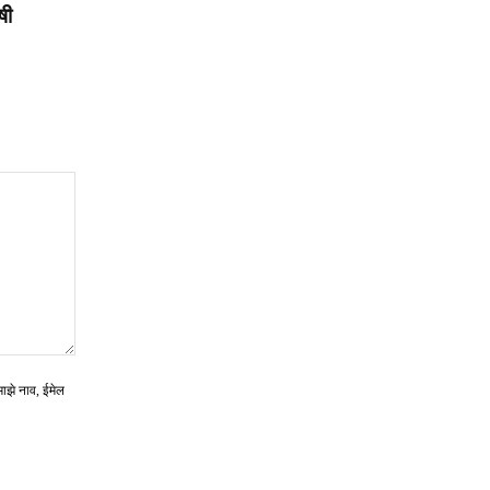
षी
माझे नाव, ईमेल