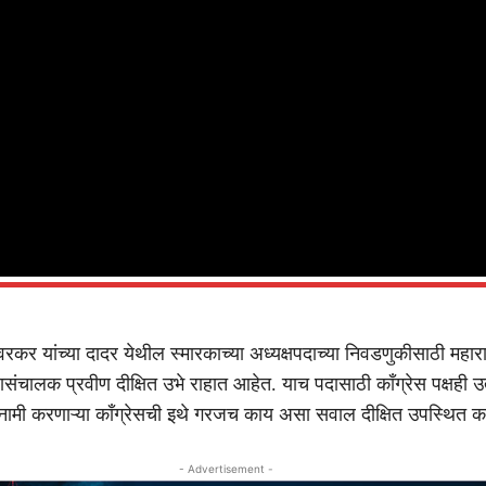
सावरकर यांच्या दादर येथील स्मारकाच्या अध्यक्षपदाच्या निवडणुकीसाठी महाराष
संचालक प्रवीण दीक्षित उभे राहात आहेत. याच पदासाठी काँग्रेस पक्षही 
नामी करणाऱ्या काँग्रेसची इथे गरजच काय असा सवाल दीक्षित उपस्थित 
- Advertisement -