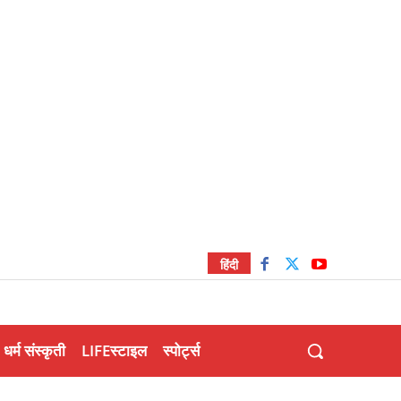
हिंदी
धर्म संस्कृती
LIFEस्टाइल
स्पोर्ट्स