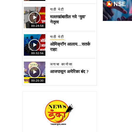
गाठी भेटी
मल्लखांबातील नवे ‘युवा’
नेतृत्व
00:24:58
गाठी भेटी
ओमिक्रॉन आलाय…सतर्क
राहा!
00:32:56
जगाचा कानोसा
आजपासून अमेरिका बंद ?
00:20:30