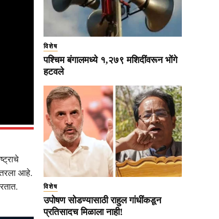
विशेष
पश्चिम बंगालमध्ये १,२७९ मशिदींवरून भोंगे
हटवले
्ट्राचे
उतरला आहे.
करतात.
विशेष
उपोषण सोडण्यासाठी राहुल गांधींकडून
प्रतिसादच मिळाला नाही!