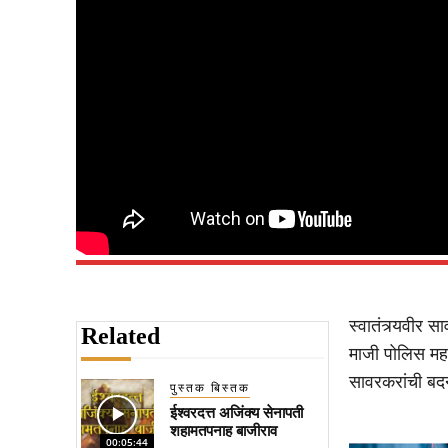
स्वातंत्र्यवीर 
Related
माजी पोलिस महा
सावरकरांची बद
पुस्तक बिस्तक
ईश्वरदत्त अजिंक्य सेनापती
शहामतपनाह बाजीराव
00:05:44