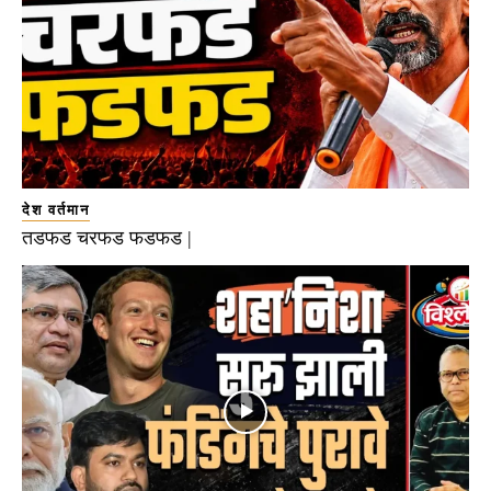
देश वर्तमान
तडफड चरफड फडफड |