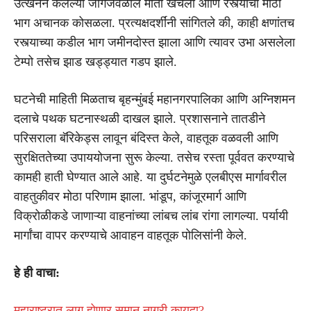
उत्खनन केलेल्या जागेजवळील माती खचली आणि रस्त्याचा मोठा
भाग अचानक कोसळला. प्रत्यक्षदर्शींनी सांगितले की, काही क्षणांतच
रस्त्याच्या कडील भाग जमीनदोस्त झाला आणि त्यावर उभा असलेला
टेम्पो तसेच झाड खड्ड्यात गडप झाले.
घटनेची माहिती मिळताच बृहन्मुंबई महानगरपालिका आणि अग्निशमन
दलाचे पथक घटनास्थळी दाखल झाले. प्रशासनाने तातडीने
परिसराला बॅरिकेड्स लावून बंदिस्त केले, वाहतूक वळवली आणि
सुरक्षिततेच्या उपाययोजना सुरू केल्या. तसेच रस्ता पूर्ववत करण्याचे
कामही हाती घेण्यात आले आहे. या दुर्घटनेमुळे एलबीएस मार्गावरील
वाहतुकीवर मोठा परिणाम झाला. भांडूप, कांजूरमार्ग आणि
विक्रोळीकडे जाणाऱ्या वाहनांच्या लांबच लांब रांगा लागल्या. पर्यायी
मार्गांचा वापर करण्याचे आवाहन वाहतूक पोलिसांनी केले.
हे ही वाचा:
महाराष्ट्रात लागू होणार समान नागरी कायदा?