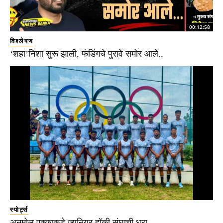
00:12:58
विश्लेषण
‘शहा’निशा सुरू झाली, फंडिंगचे पुरावे समोर आले..
स्पोर्ट्स
अनमोल एक्काकडे ज्युनियर हॉकी संघाची धुरा