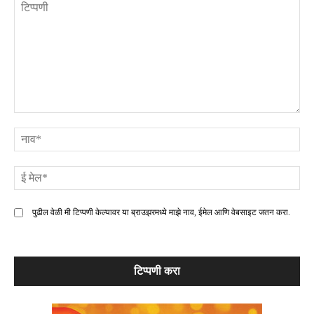
टिप्पणी
ना
ई
मे
पुढील वेळी मी टिप्पणी केल्यावर या ब्राउझरमध्ये माझे नाव, ईमेल आणि वेबसाइट जतन करा.