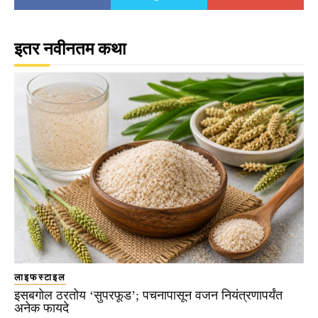
इतर नवीनतम कथा
लाइफस्टाइल
इसबगोल ठरतोय ‘सुपरफूड’; पचनापासून वजन नियंत्रणापर्यंत
अनेक फायदे