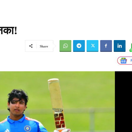
 नका!
Share