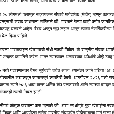
साठी मोठी कामगिरी करेल, असा विश्वास वास यांनी व्यक्त केला.
-२० लीगमध्ये पलामुरू स्ट्रायकर्स संघाचे मार्गदर्शक (मेंटॉर) म्हणून कार्य
नएसशी संवाद साधताना सांगितले की, भारताने गेल्या काही वर्षांत जागतिक 
केटपटू घडवले आहेत. वैभव अजून खूप लहान असून त्याला नैसर्गिकरीत्या
ा वेळ दिला पाहिजे.
वैभवला भारताकडून खेळण्याची संधी नक्की मिळेल. तो राष्ट्रीय संघात आपल
उत्कृष्ट कामगिरी करेल. मात्र त्याच्यावर अनावश्यक अपेक्षांचे ओझे टाकू
ये पदार्पणानंतर वैभव सूर्यवंशी चर्चेत आला. त्यानंतर त्याने इंडिया ‘अ’
र्षांखालील संघाकडून सातत्यपूर्ण कामगिरी केली. आयपीएल २०२६ मध्ये रा
ताना त्याने ७७६ धावा करत ऑरेंज कॅप पटकावली आणि त्याच्या दमदार क
ंघातही त्याची निवड झाली.
ीगचे कौतुक करताना वास म्हणाले की, अशा स्पर्धांमुळे युवा खेळाडूंना स्वत
ी मिळते आणि आयपीएल तसेच भारतीय संघापर्यंत पोहोचण्याचा मार्ग खुला ह