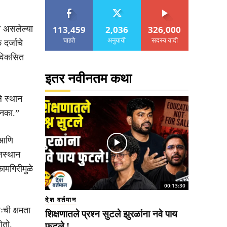
113,459
2,036
326,000
रत असलेल्या
चाहते
अनुयायी
सदस्य यादी
दर्जाचे
 विकसित
इतर नवीनतम कथा
े स्थान
 नका.”
 आणि
जस्थान
ामगिरीमुळे
00:13:30
देश वर्तमान
ःची क्षमता
शिक्षणातले प्रश्न सुटले झुरळांना नवे पाय
ोतो.
फुटले !