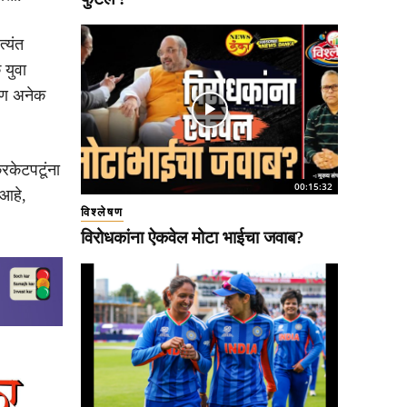
त्यंत
 युवा
 पण अनेक
रिकेटपटूंना
00:15:32
 आहे,
विश्लेषण
विरोधकांना ऐकवेल मोटा भाईचा जवाब?