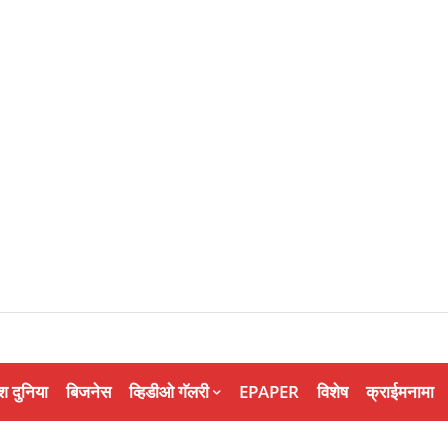
श दुनिया
बिजनेस
व्हिडीओ गॅलरी
EPAPER
विशेष
क्राईमनामा