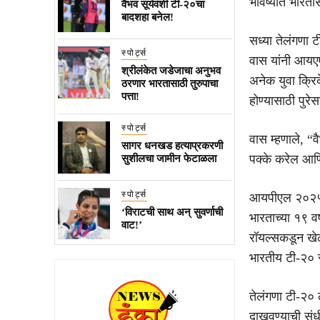
भविष्यात भारता
वैभव सूर्यवंशी टी-२०चा
बादशहा बनेल!
सध्या तेलंगणा टी
स्पोर्ट्स
वास यांनी आयएए
श्रीलंकेत जडेजाचा अनुभव
अनेक युवा क्रि
ठरणार भारतासाठी तुरुपाचा
पत्ता!
होण्यासाठी पुरेस
स्पोर्ट्स
वास म्हणाले, “
सागर धनखड हत्याप्रकरणी
पक्के करेल आणि 
सुशीलचा जामीन फेटाळला
स्पोर्ट्स
आयपीएल २०२५ मध्
‘विराटची साथ अन् सुवर्णाची
भारताच्या १९ व
वाट!’
रॉयल्सकडून खेळ
भारतीय टी-२० स
तेलंगणा टी-२० ल
दाखवण्याची संध