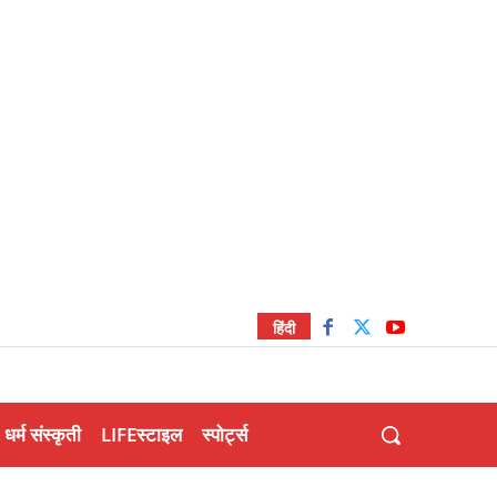
हिंदी
धर्म संस्कृती
LIFEस्टाइल
स्पोर्ट्स