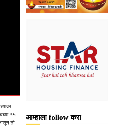
ाच्यावर
वघ्या १५
आम्हाला follow करा
 असून तो