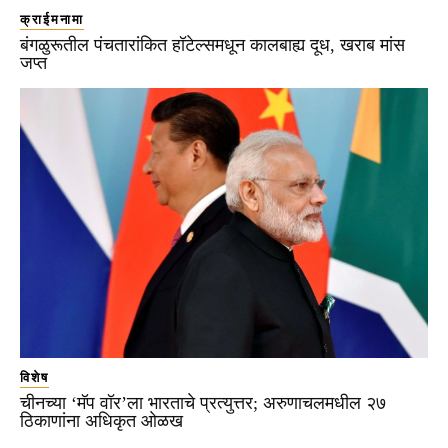
क्राईमनामा
बंगळुरूतील पंचतारांकित हॉटेल्समधून कालबाह्य दूध, खराब मांस
जप्त
विशेष
चीनच्या ‘मॅप वॉर’ला भारताचे प्रत्युत्तर; अरुणाचलमधील २७
ठिकाणांना अधिकृत ओळख