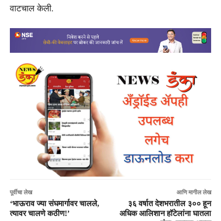
वाटचाल केली.
पूर्वीचा लेख
आणि मागील लेख
‘भाऊराव ज्या संघमार्गावर चालले,
३६ वर्षात देशभरातील ३०० हून
त्यावर चालणे कठीण!’
अधिक आलिशान हॉटेलांना घातला