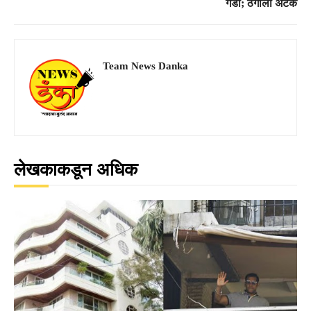
गंडा; ठगाला अटक
Team News Danka
लेखकाकडून अधिक