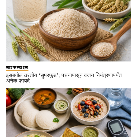
लाइफस्टाइल
इसबगोल ठरतोय ‘सुपरफूड’; पचनापासून वजन नियंत्रणापर्यंत
अनेक फायदे