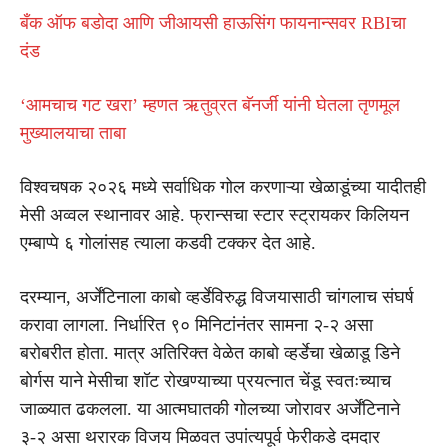
बँक ऑफ बडोदा आणि जीआयसी हाऊसिंग फायनान्सवर RBIचा
दंड
‘आमचाच गट खरा’ म्हणत ऋतुव्रत बॅनर्जी यांनी घेतला तृणमूल
मुख्यालयाचा ताबा
विश्वचषक २०२६ मध्ये सर्वाधिक गोल करणाऱ्या खेळाडूंच्या यादीतही
मेसी अव्वल स्थानावर आहे. फ्रान्सचा स्टार स्ट्रायकर किलियन
एम्बाप्पे ६ गोलांसह त्याला कडवी टक्कर देत आहे.
दरम्यान, अर्जेंटिनाला काबो व्हर्डेविरुद्ध विजयासाठी चांगलाच संघर्ष
करावा लागला. निर्धारित ९० मिनिटांनंतर सामना २-२ असा
बरोबरीत होता. मात्र अतिरिक्त वेळेत काबो व्हर्डेचा खेळाडू डिने
बोर्गस याने मेसीचा शॉट रोखण्याच्या प्रयत्नात चेंडू स्वतःच्याच
जाळ्यात ढकलला. या आत्मघातकी गोलच्या जोरावर अर्जेंटिनाने
३-२ असा थरारक विजय मिळवत उपांत्यपूर्व फेरीकडे दमदार