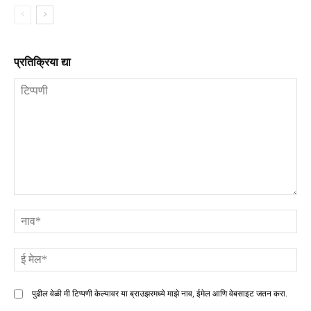
प्रतिक्रिया द्या
टिप्पणी
ना
ई
मे
पुढील वेळी मी टिप्पणी केल्यावर या ब्राउझरमध्ये माझे नाव, ईमेल आणि वेबसाइट जतन करा.