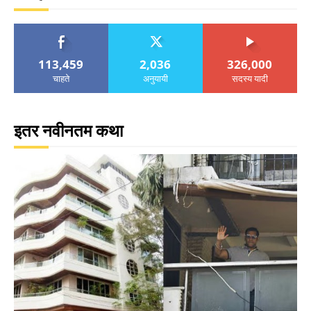
113,459
2,036
326,000
चाहते
अनुयायी
सदस्य यादी
इतर नवीनतम कथा