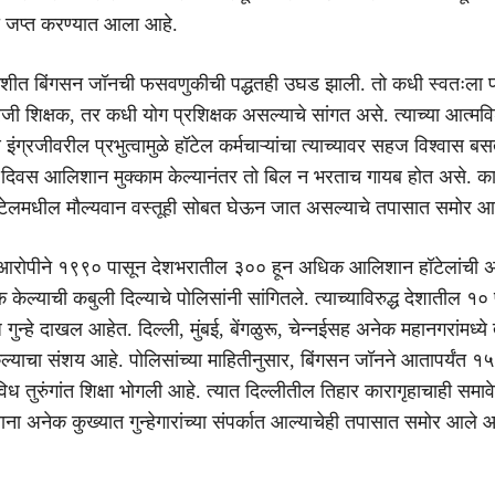
ी जप्त करण्यात आला आहे.
ौकशीत बिंगसन जॉनची फसवणुकीची पद्धतही उघड झाली. तो कधी स्वतःला प
जी शिक्षक, तर कधी योग प्रशिक्षक असल्याचे सांगत असे. त्याच्या आत्मविश्
 इंग्रजीवरील प्रभुत्वामुळे हॉटेल कर्मचाऱ्यांचा त्याच्यावर सहज विश्वास ब
ी दिवस आलिशान मुक्काम केल्यानंतर तो बिल न भरताच गायब होत असे. का
हॉटेलमधील मौल्यवान वस्तूही सोबत घेऊन जात असल्याचे तपासात समोर आ
आरोपीने १९९० पासून देशभरातील ३०० हून अधिक आलिशान हॉटेलांची 
केल्याची कबुली दिल्याचे पोलिसांनी सांगितले. त्याच्याविरुद्ध देशातील १० 
िध गुन्हे दाखल आहेत. दिल्ली, मुंबई, बेंगळुरू, चेन्नईसह अनेक महानगरांमध्ये
 केल्याचा संशय आहे. पोलिसांच्या माहितीनुसार, बिंगसन जॉनने आतापर्यंत १५ व
 तुरुंगांत शिक्षा भोगली आहे. त्यात दिल्लीतील तिहार कारागृहाचाही समाव
ना अनेक कुख्यात गुन्हेगारांच्या संपर्कात आल्याचेही तपासात समोर आले आ