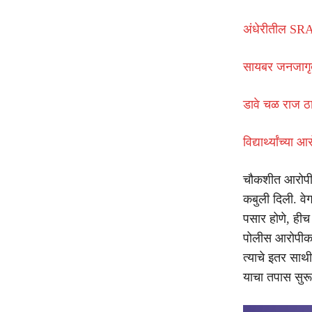
अंधेरीतील SR
सायबर जनजागृत
डावे चळ राज ठा
विद्यार्थ्यांच्य
चौकशीत आरोपीने 
कबुली दिली. व
पसार होणे, हीच 
पोलीस आरोपीकड
त्याचे इतर साथी
याचा तपास सुरू