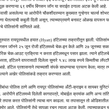
णूक करणाऱ्या ६९ वर्षीय बिंगसन जॉन या सराईत ठगाला अटक केली आहे.
वासी असलेल्या या आरोपीने चौकशीदरम्यान कुख्यात गुन्हेगार चार्ल्स शोभ
ेरणा घेतल्याची कबुली दिली असून, त्याच्याप्रमाणे बनावट ओळख वापरून
चे पोलिसांनी सांगितले आहे.
ुरुवात रायपूरमधील हयात (Hyatt) हॉटेलच्या तक्रारीतून झाली. पोलिसांच्
िंगसन जॉनने २५ जून रोजी हॉटेलमध्ये चेक-इन केले आणि २७ जूनच्या सक
िक चेक-आउट प्रक्रिया न करता हॉटेलमधून पसार झाला. त्याने हॉटेल
 भरता, हॉटेलने वापरासाठी दिलेला सुमारे १.४८ लाख रुपये किमतीचा लॅपट
हे. हॉटेल प्रशासनाने त्याच्याशी संपर्क साधण्याचा प्रयत्न केला; मात्र त्
ल्याने अखेर पोलिसांकडे तक्रार करण्यात आली.
ीबांधा पोलिस ठाणे आणि रायपूर पोलिसांच्या अँटी-क्राइम व सायबर युनिटने
. आरोपीने हॉटेलमध्ये दिलेली कागदपत्रे, मोबाईल क्रमांक आणि अन्य तांत
आधारे तपास करत पोलिसांनी त्याचा माग काढला. या तपासातून तो ओडिशातील 
समोर आले. पोलिसांनी तेथे सापळा रचून त्याला अटक केली. त्याच्याकडून च