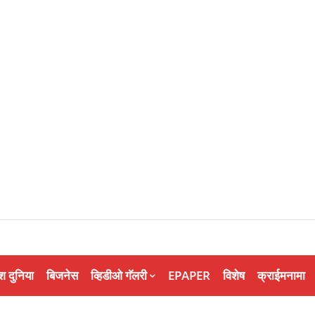
श दुनिया
बिजनेस
व्हिडीओ गॅलरी
EPAPER
विशेष
क्राईमनामा