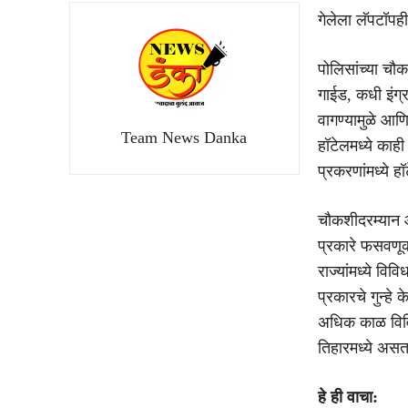
गेलेला लॅपटॉपह
पोलिसांच्या च
गाईड, कधी इंग्र
वागण्यामुळे आणि
Team News Danka
हॉटेलमध्ये काह
प्रकरणांमध्ये 
चौकशीदरम्यान 
प्रकारे फसवणूक 
राज्यांमध्ये विव
प्रकारचे गुन्हे
अधिक काळ विविध
तिहारमध्ये असता
हे ही वाचा: