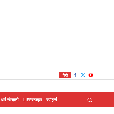
हिंदी
धर्म संस्कृती
LIFEस्टाइल
स्पोर्ट्स