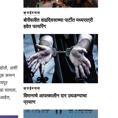
क्राईमनामा
बोरीवलीत वाढदिवसाच्या पार्टीत मध्यरात्री
हवेत फायरिंग
 होतो, अशी
णूक करून
ायपूर
क्राईमनामा
डा घातला,
विमानाचे आपत्कालीन दार उघडण्याचा
ल आहेत,
प्रयत्न