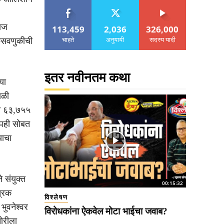
राज
113,459
2,036
326,000
चाहते
अनुयायी
सदस्य यादी
 फसवणुकीची
इतर नवीनतम कथा
या
ाळी
चे ६३,७५५
ॉपही सोबत
याचा
 संयुक्त
00:15:32
्रिक
विश्लेषण
भुवनेश्वर
विरोधकांना ऐकवेल मोटा भाईचा जवाब?
ोरीला