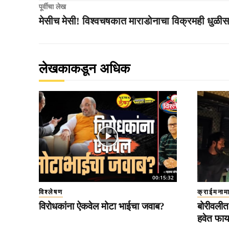
पूर्वीचा लेख
मेसीच मेसी! विश्वचषकात माराडोनाचा विक्रमही धुळीस
लेखकाकडून अधिक
00:15:32
विश्लेषण
क्राईमनाम
विरोधकांना ऐकवेल मोटा भाईचा जवाब?
बोरीवलीत 
हवेत फाय