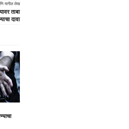
णि मागील लेख
लयावर ताबा
्याचा दावा
ण्याचा