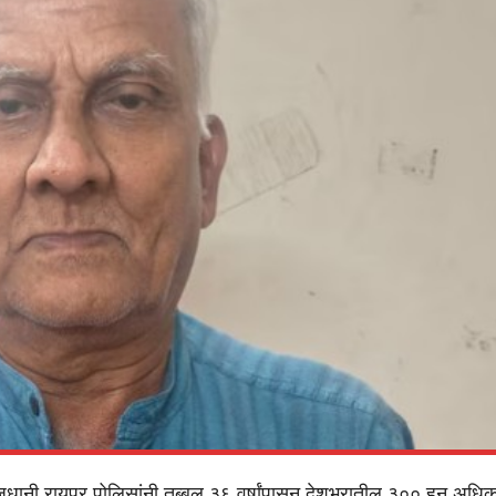
जधानी रायपूर पोलिसांनी तब्बल ३६ वर्षांपासून देशभरातील ३०० हून अ