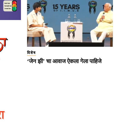
विशेष
‘जेन झी’ चा आवाज ऐकला गेला पाहिजे