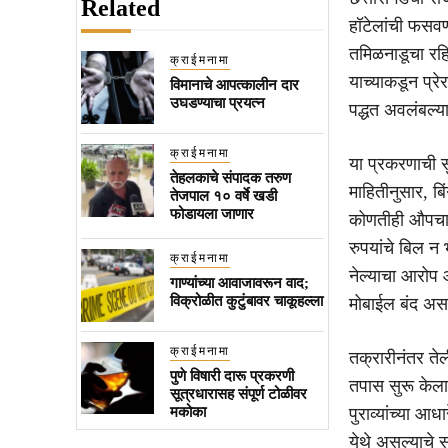
Related
हॉटेलांची फसव
तमिळनाडूचा रहि
क्राईमनामा
याच्याकडून प्र
विमानाचे आपत्कालीन दार
उघडण्याचा प्रयत्न
पद्धत अवलंबल्या
क्राईमनामा
या प्रकरणाची स
तेहलकाचे संपादक तरुण
माहितीनुसार, ब
तेजपाल १० वर्षे खडी
फोडायला जाणार
कोणतीही औपचार
रुपयांचे बिल न
क्राईमनामा
नेल्याचा आरोप आ
गाण्यांच्या आवाजावरून वाद;
विक्रोळीत कुटुंबावर चाकूहल्ला
मोबाईल बंद अस
क्राईमनामा
तक्रारीनंतर तेल
पुणे विषारी दारू प्रकरणी
तपास सुरू केला
सूत्रधारासह संपूर्ण टोळीवर
मकोका
पुराव्यांच्या 
येथे असल्याचे 