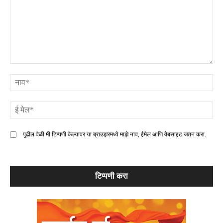
टिप्पणी
ना
ई
मे
पुढील वेळी मी टिप्पणी केल्यावर या ब्राउझरमध्ये माझे नाव, ईमेल आणि वेबसाइट जतन करा.