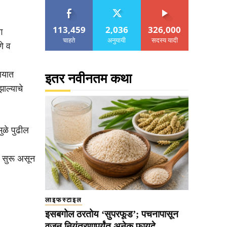
113,459
2,036
326,000
ग
चाहते
अनुयायी
सदस्य यादी
णे व
ालयात
इतर नवीनतम कथा
ाल्याचे
ुळे पुढील
र सुरू असून
लाइफस्टाइल
इसबगोल ठरतोय ‘सुपरफूड’; पचनापासून
वजन नियंत्रणापर्यंत अनेक फायदे