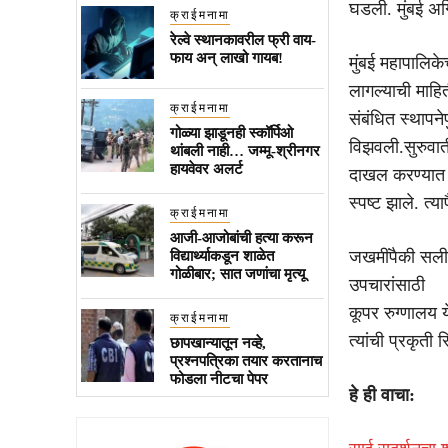
घडली. मुंबई अ
क्राईमनामा
रेल्वे स्थानकावरील फ्री वाय-
फाय अन् लाखो गायब!
मुंबई महापालिक
लागल्याची माहि
क्राईमनामा
संबंधित स्थापन
गोळ्या झाडूनही स्कॉर्पिओ
विझवली.सुरुवाती
थांबली नाही… जम्मू-श्रीनगर
हायवेवर अलर्ट
दाखल करण्यात आ
स्पष्ट झाले. त्
क्राईमनामा
आजी-आजोबांची हत्या करून
जखमींपैकी सलीम
विद्यार्थ्याकडून शाळेत
गोळीबार; सात जणांचा मृत्यू
उपचारांसाठी
कूपर रुग्णालय 
क्राईमनामा
त्यांची प्रकृती 
छापखान्यातून नव्हे,
प्रश्नपत्रिका तयार करतानाच
फोडला नीटचा पेपर
हे ही वाचा: