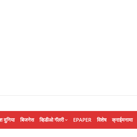
श दुनिया
बिजनेस
व्हिडीओ गॅलरी
EPAPER
विशेष
क्राईमनामा