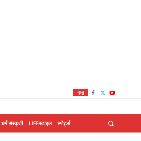
हिंदी
धर्म संस्कृती
LIFEस्टाइल
स्पोर्ट्स