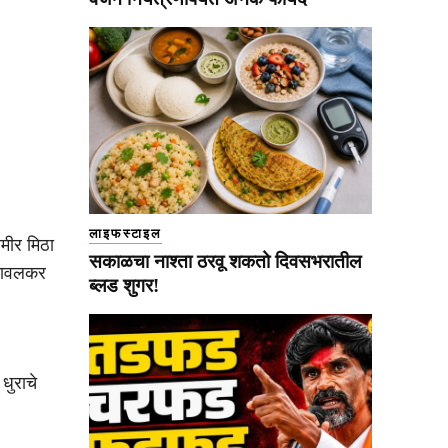
लाइफस्टाइल
मीर मिठा
सकाळचा नाश्ता ठरवू शकतो दिवसभरातील
बटावलकर
ब्लड शुगर!
धुराचे