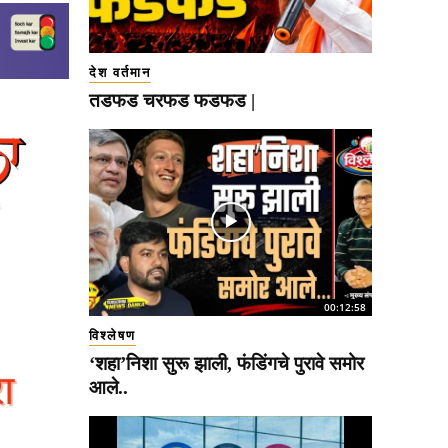
देश वर्तमान
तडफड चरफड फडफड |
00:12:58
विश्लेषण
‘शहा’निशा सुरू झाली, फंडिंगचे पुरावे समोर
आले..