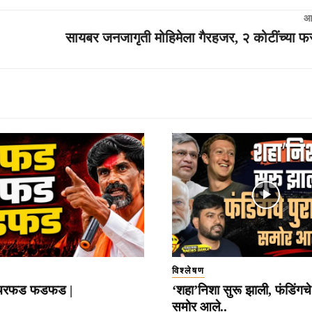
आ
सायबर जनजागृती मोहिमेला गैरहजर, २ कोटींच्या 
विश्लेषण
रफड फडफड |
‘शहा’निशा सुरू झाली, फंडिंगचे 
समोर आले..