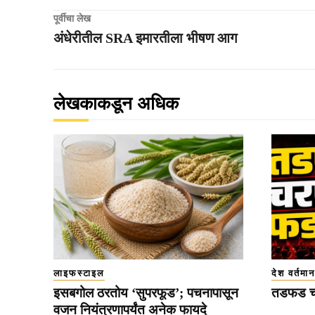
पूर्वीचा लेख
अंधेरीतील SRA इमारतीला भीषण आग
लेखकाकडून अधिक
लाइफस्टाइल
देश वर्तमान
इसबगोल ठरतोय ‘सुपरफूड’; पचनापासून
तडफड च
वजन नियंत्रणापर्यंत अनेक फायदे