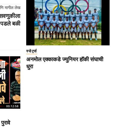
णि मागील लेख
फसवणुकीला
पडले बळी
स्पोर्ट्स
अनमोल एक्काकडे ज्युनियर हॉकी संघाची
धुरा
00:12:58
पुरावे