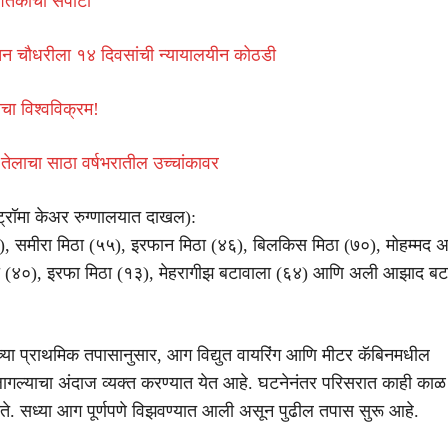
शतकांचा सपाटा
तन चौधरीला १४ दिवसांची न्यायालयीन कोठडी
चा विश्वविक्रम!
 तेलाचा साठा वर्षभरातील उच्चांकावर
ट्रॉमा केअर रुग्णालयात दाखल):
), समीरा मिठा (५५), इरफान मिठा (४६), बिलकिस मिठा (७०), मोहम्मद अ
ठा (४०), इरफा मिठा (१३), मेहरागीझ बटावाला (६४) आणि अली आझाद 
या प्राथमिक तपासानुसार, आग विद्युत वायरिंग आणि मीटर कॅबिनमधील
गल्याचा अंदाज व्यक्त करण्यात येत आहे. घटनेनंतर परिसरात काही काळ 
ोते. सध्या आग पूर्णपणे विझवण्यात आली असून पुढील तपास सुरू आहे.