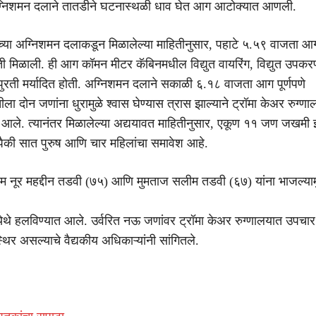
ग्निशमन दलाने तातडीने घटनास्थळी धाव घेत आग आटोक्यात आणली.
ेच्या अग्निशमन दलाकडून मिळालेल्या माहितीनुसार, पहाटे ५.५९ वाजता आ
ती मिळाली. ही आग कॉमन मीटर कॅबिनमधील विद्युत वायरिंग, विद्युत उपकर
ेपुरती मर्यादित होती. अग्निशमन दलाने सकाळी ६.१८ वाजता आग पूर्णपणे
ला दोन जणांना धुरामुळे श्वास घेण्यास त्रास झाल्याने ट्रॉमा केअर रुग्ण
ले. त्यानंतर मिळालेल्या अद्ययावत माहितीनुसार, एकूण ११ जण जखमी झ
यापैकी सात पुरुष आणि चार महिलांचा समावेश आहे.
 नूर महद्दीन तडवी (७५) आणि मुमताज सलीम तडवी (६७) यांना भाजल्याम
येथे हलविण्यात आले. उर्वरित नऊ जणांवर ट्रॉमा केअर रुग्णालयात उपचा
स्थिर असल्याचे वैद्यकीय अधिकाऱ्यांनी सांगितले.