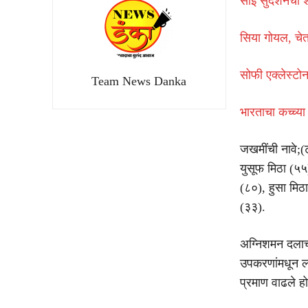
साई सुदर्शनचा 
सिया गोयल, चे
सोफी एक्लेस्टोन
Team News Danka
भारताचा कच्च्या
जखमींची नावे;(
युसूफ मिठा (५५
(८०), हुसा मि
(३३).
अग्निशमन दलाच्
उपकरणांमधून ला
प्रमाण वाढले ह