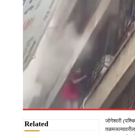
जोगेश्वरी (पश्
Related
तळमजल्यावरील 