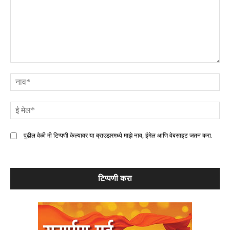
टिप्पणी
ना
ई
मे
पुढील वेळी मी टिप्पणी केल्यावर या ब्राउझरमध्ये माझे नाव, ईमेल आणि वेबसाइट जतन करा.