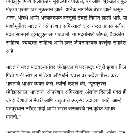
व्हेनेझुएलामध्ये अलीकडेच मुसळधार पाऊस, पूर आणि भूस्खलनामुळे
मोठ्या प्रमाणावर नुकसान झाले. अनेक नागरिक बेघर झाले असून
अन्न, औषधे आणि अत्यावश्यक वस्तूंची टंचाई निर्माण झाली आहे. या
पार्श्वभूमीवर भारताने ‘ऑपरेशन अमिस्ताद’ सुरू करत आपत्कालीन
मदत सामग्री व्हेनेझुएलाला पाठवली. या मदतीमध्ये औषधे, वैद्यकीय
साहित्य, स्वच्छता साहित्य आणि इतर जीवनावश्यक वस्तूंचा समावेश
आहे.
भारताने मदत पाठवल्यानंतर व्हेनेझुएलाचे परराष्ट्र मंत्री इव्हान गिल
पिंटो यांनी सोशल मीडिया प्लॅटफॉर्म ‘एक्स’वर संदेश पोस्ट करत
भारताचे आभार व्यक्त केले. त्यांनी म्हटले की, “पूरग्रस्त
व्हेनेझुएलाला भारताने ‘ऑपरेशन अमिस्ताद’ अंतर्गत दिलेली मदत ही
दोन्ही देशांतील मैत्री आणि बंधुत्वाचे उत्कृष्ट उदाहरण आहे. आम्ही
पंतप्रधान नरेंद्र मोदी आणि भारत सरकारचे मनःपूर्वक आभार
मानतो.”
भारताने गेल्या काही वर्षांत जगभरातील नैसर्गिक आपत्ती, भूकंप, युद्ध