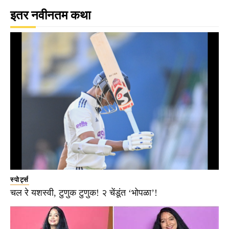
इतर नवीनतम कथा
स्पोर्ट्स
चल रे यशस्वी, टुणुक टुणुक! २ चेंडूंत ‘भोपळा’!