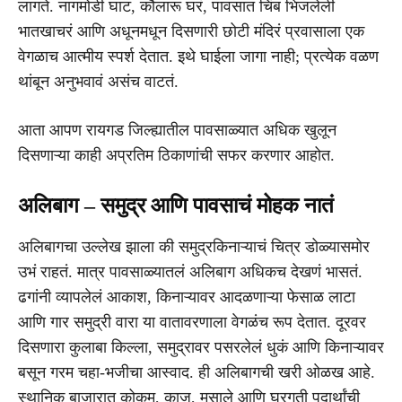
लागते. नागमोडी घाट, कौलारू घरं, पावसात चिंब भिजलेली
भातखाचरं आणि अधूनमधून दिसणारी छोटी मंदिरं प्रवासाला एक
वेगळाच आत्मीय स्पर्श देतात. इथे घाईला जागा नाही; प्रत्येक वळण
थांबून अनुभवावं असंच वाटतं.
आता आपण रायगड जिल्ह्यातील पावसाळ्यात अधिक खुलून
दिसणाऱ्या काही अप्रतिम ठिकाणांची सफर करणार आहोत.
अलिबाग – समुद्र आणि पावसाचं मोहक नातं
अलिबागचा उल्लेख झाला की समुद्रकिनाऱ्याचं चित्र डोळ्यासमोर
उभं राहतं. मात्र पावसाळ्यातलं अलिबाग अधिकच देखणं भासतं.
ढगांनी व्यापलेलं आकाश, किनाऱ्यावर आदळणाऱ्या फेसाळ लाटा
आणि गार समुद्री वारा या वातावरणाला वेगळंच रूप देतात. दूरवर
दिसणारा कुलाबा किल्ला, समुद्रावर पसरलेलं धुकं आणि किनाऱ्यावर
बसून गरम चहा-भजीचा आस्वाद. ही अलिबागची खरी ओळख आहे.
स्थानिक बाजारात कोकम, काजू, मसाले आणि घरगुती पदार्थांची