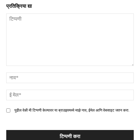
प्रतिक्रिया द्या
टिप्पणी
ना
ई
मे
पुढील वेळी मी टिप्पणी केल्यावर या ब्राउझरमध्ये माझे नाव, ईमेल आणि वेबसाइट जतन करा.