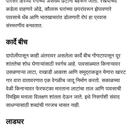
परिसर हिरव्या रंगाच्या असंख्य छटांनी बहरून जातो. रस्त्यांच्या
कडेला वाहणारे ओढे, कौलारू घरांच्या छपरांवरून झेपावणारे
पावसाचे थेंब आणि भातखाचरांत डोलणारी रोपं हा प्रवास
संस्मरणीय बनवतात.
कार्दे बीच
दापोलीपासून काही अंतरावर असलेला कार्दे बीच गोंगाटापासून दूर
शांततेचा शोध घेणाऱ्यांसाठी स्वर्गच आहे. पावसाळ्यात किनाऱ्यावर
उसळणाऱ्या लाटा, राखाडी आकाश आणि समुद्राकडून येणारा खारट
गार वारा वातावरणात एक वेगळीच जादू निर्माण करतो. सकाळच्या
वेळी किनाऱ्यावर फेरफटका मारताना लाटांचा ताल आणि पावसाची
रिमझिम मनाला विलक्षण शांतता देऊन जाते. इथे निसर्गाशी संवाद
साधण्यासाठी शब्दांची गरजच भासत नाही.
लाडघर