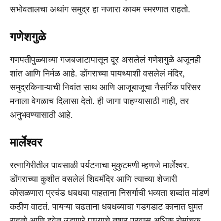
सभोवतालचा अथांग समुद्र हा नजारा कायम स्मरणात राहतो.
गणेशगुळे
गणपतीपुळ्याच्या गजबजाटापासून दूर असलेलं गणेशगुळे अजूनही
शांत आणि निर्मळ आहे. डोंगराच्या पायथ्याशी वसलेलं मंदिर,
समुद्रकिनाऱ्याची निवांत साथ आणि आजूबाजूचा नैसर्गिक परिसर
मनाला वेगळाच दिलासा देतो. ही जागा पाहण्यासाठी नाही, तर
अनुभवण्यासाठी आहे.
मार्लेश्वर
रत्नागिरीतील पावसाळी पर्यटनाचा मुकुटमणी म्हणजे मार्लेश्वर.
डोंगराच्या कुशीत वसलेलं शिवमंदिर आणि त्याच्या शेजारी
कोसळणारा प्रचंड धबधबा पाहताना निसर्गाची भव्यता शब्दांत मांडणं
कठीण वाटतं. पायऱ्या चढताना धबधब्याचा गडगडाट कानात घुमत
राहतो आणि हवेत उडणारे पाण्याचे तुषार प्रवास अधिक रोमांचक