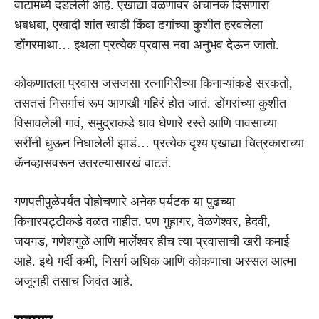
वाटांमध्ये दडलेली आहे. एखाद्या वळणावर अचानक दिसणारा
धबधबा, एखादी शांत खाडी किंवा ढगांच्या कुशीत हरवलेला
डोंगरमाथा… इथला प्रत्येक प्रवास नवा अनुभव देऊन जातो.
कोकणातला प्रवास जसजसा रत्नागिरीच्या किनाऱ्यांकडे सरकतो,
तसतसं निसर्गाचं रूप आणखी गहिरं होत जातं. डोंगरांच्या कुशीत
विसावलेली गावं, समुद्राकडे धाव घेणारे रस्ते आणि पावसाच्या
सरींनी धुऊन निघालेली झाडं… प्रत्येक दृश्य एखाद्या चित्रकाराच्या
कॅनव्हासवरून उतरल्यासारखं वाटतं.
गणपतीपुळेपर्यंत पोहोचणारे अनेक पर्यटक या पुढच्या
किनारपट्टीकडे वळत नाहीत. पण गुहागर, वेळणेश्वर, हेदवी,
जयगड, गणेशगुळे आणि मार्लेश्वर हीच त्या प्रवासाची खरी कमाई
आहे. इथे गर्दी कमी, निसर्ग अधिक आणि कोकणाचा अस्सल आत्मा
अजूनही तसाच जिवंत आहे.