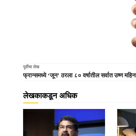
पूर्वीचा लेख
फ्रान्समध्ये ‘जून’ ठरला ८० वर्षातील सर्वात उष्ण महिन
लेखकाकडून अधिक