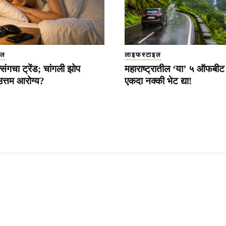
इल
लाइफस्टाइल
्सिंगचा ट्रेंड; चांगली झोप
महाराष्ट्रातील ‘या’ ५ ऑफबीट
उत्तम आरोग्य?
एकदा नक्की भेट द्या!