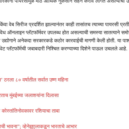
रकांना पायरसीमुळे मोठे आर्थिक नुकसान सहन करावे लागत असल्याची उद
ंवा वेब सिरीज प्रदर्शित झाल्यानंतर काही तासांतच त्याच्या पायरसी प्रती
विध ऑनलाइन प्लॅटफॉर्मवर उपलब्ध होत असल्याची समस्या सातत्याने समो
न उद्योगाने अनेकदा सरकारकडे कठोर कारवाईची मागणी केली होती. या पार्श
ट प्लॅटफॉर्मची जबाबदारी निश्चित करण्याच्या दिशेने पाऊल उचलले आहे.
ून’ ठरला ८० वर्षातील सर्वात उष्ण महिना
ताच मुंबईच्या जलाशयांना दिलासा
ील कोस्तांतिनोवकावर रशियाचा ताबा
्वाची भावना”; व्हेनेझुएलाकडून भारताचे आभार