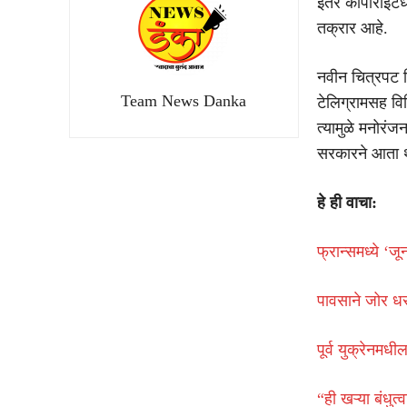
इतर कॉपीराइटधा
तक्रार आहे.
नवीन चित्रपट कि
Team News Danka
टेलिग्रामसह वि
त्यामुळे मनोरंज
सरकारने आता थे
हे ही वाचा:
फ्रान्समध्ये ‘ज
पावसाने जोर धर
पूर्व युक्रेनमध
“ही खऱ्या बंधुत