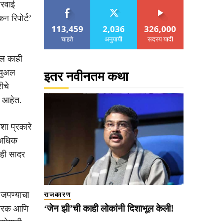
ारवाई
न रिपोर्ट’
113,459
2,036
326,000
चाहते
अनुयायी
सदस्य यादी
ील काही
्युअल
इतर नवीनतम कथा
ीचे
ा आहेत.
शा प्रकारे
ा अधिक
लही सादर
 जपण्याचा
राजकारण
‘जेन झी’ची काही लोकांनी दिशाभूल केली!
वितरक आणि