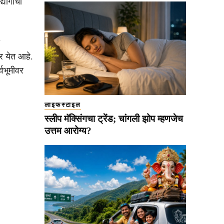
्योगाची
र येत आहे.
्वभूमीवर
लाइफस्टाइल
स्लीप मॅक्सिंगचा ट्रेंड; चांगली झोप म्हणजेच
उत्तम आरोग्य?