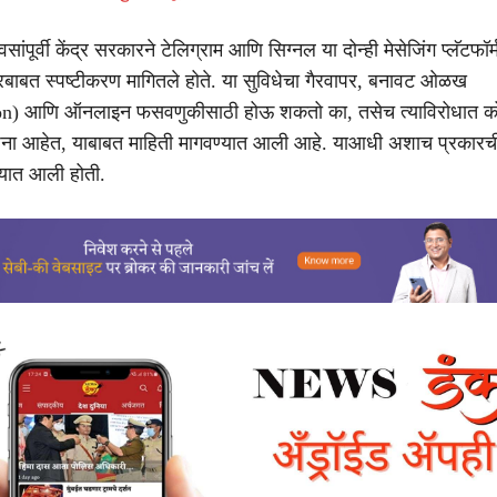
सांपूर्वी केंद्र सरकारने टेलिग्राम आणि सिग्नल या दोन्ही मेसेजिंग प्लॅटफॉर्मन
बाबत स्पष्टीकरण मागितले होते. या सुविधेचा गैरवापर, बनावट ओळख
on) आणि ऑनलाइन फसवणुकीसाठी होऊ शकतो का, तसेच त्याविरोधात को
ोजना आहेत, याबाबत माहिती मागवण्यात आली आहे. याआधी अशाच प्रकारच
्यात आली होती.