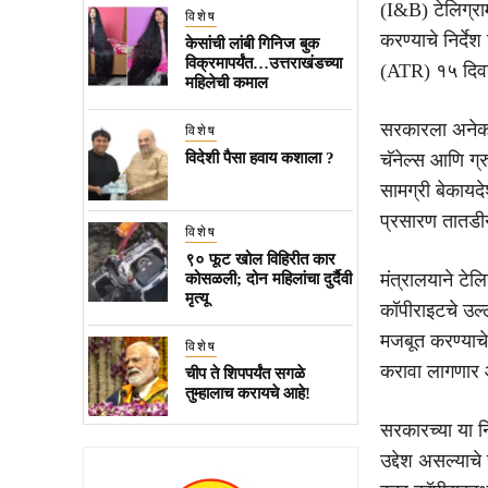
(I&B) टेलिग्रा
विशेष
करण्याचे निर्द
केसांची लांबी गिनिज बुक
विक्रमापर्यंत…उत्तराखंडच्या
(ATR) १५ दिवस
महिलेची कमाल
सरकारला अनेक त
विशेष
विदेशी पैसा हवाय कशाला ?
चॅनेल्स आणि ग्
सामग्री बेकायद
प्रसारण तातडीन
विशेष
९० फूट खोल विहिरीत कार
मंत्रालयाने टेल
कोसळली; दोन महिलांचा दुर्दैवी
मृत्यू
कॉपीराइटचे उल्
मजबूत करण्याचे
विशेष
करावा लागणार 
चीप ते शिपपर्यंत सगळे
तुम्हालाच करायचे आहे!
सरकारच्या या न
उद्देश असल्याचे