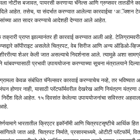
मला नोटीस बजावत, पायरसी करणाऱ्या चॅनेल्स आणि ग्रुप्सवर तातडीने क
ेश दिले आहेत. तसेच, या संदर्भात करण्यात आलेल्या कारवाईचा ‘अॅक्शन टेक
ांच्या आत सादर करण्याचे आदेशही देण्यात आले आहेत.
क्रारी प्राप्त झाल्यानंतर ही कारवाई करण्यात आली आहे. टेलिग्रामवर
रुप्सद्वारे कॉपीराइट असलेले चित्रपट, वेब सिरीज आणि अन्य ऑडिओ-व्हिज
ेशीररीत्या शेअर केली जात असल्याचे निदर्शनास आले. त्यामुळे अशा सामग्र
े थांबवण्यासाठी प्रभावी उपाययोजना करण्याच्या सूचना मंत्रालयाने दिल्य
िग्रामला केवळ संबंधित चॅनेल्सवर कारवाई करण्याचेच नव्हे, तर भविष्यात अ
लंघन होणार नाही, यासाठी प्लॅटफॉर्मवरील देखरेख आणि नियंत्रण यंत्रण
 निर्देश दिले आहेत. १५ दिवसांत केलेल्या उपाययोजनांचा सविस्तर अहवा
आहे.
िर्णयामागे भारतातील क्रिएटर इकॉनॉमी आणि चित्रपटसृष्टीचे आर्थिक हित
 सांगितले जात आहे. चित्रपट निर्माते, प्रसारमाध्यमे, ओटीटी प्लॅटफॉर्म, 