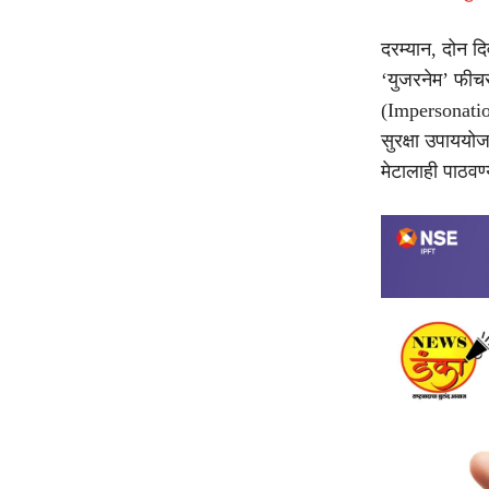
दरम्यान, दोन दिव
‘युजरनेम’ फीचर
(Impersonati
सुरक्षा उपायय
मेटालाही पाठवण