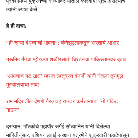
प्रदेशांमध्ये युक्रेनच्या सैन्याविरोधातील कारवाया सुरू असल्याचे
त्यांनी स्पष्ट केले.
हे ही वाचा:
“ही खऱ्या बंधुत्वाची भावना”; व्हेनेझुएलाकडून भारताचे आभार
ग्रूमिंग गँगचा म्होरक्या शब्बीरसाठी ब्रिटनचा पाकिस्तानवर दबाव
‘आमचाच गट खरा’ म्हणत ऋतुव्रत बॅनर्जी यांनी घेतला तृणमूल
मुख्यालयाचा ताबा
राम मंदिरातील देणगी गैरव्यवहारानंतर कर्मचाऱ्यांना ‘नो पॉकेट
गाऊन’
दरम्यान, मॉस्कोचे महापौर सर्गेई सोब्यानिन यांनी दिलेल्या
माहितीनुसार, रशियन हवाई संरक्षण यंत्रणेने शुक्रवारी पहाटेपासून