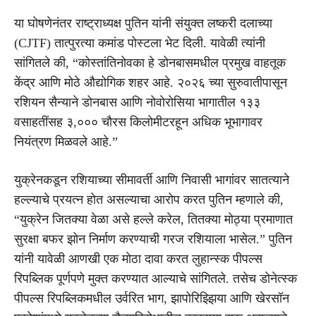
या घोषणेनंतर राष्ट्राध्यक्ष पुतिन यांनी संयुक्त लष्करी दलाच्या
(CJTF) तात्पुरत्या कमांड पोस्टला भेट दिली. यावेळी त्यांनी
सांगितले की, “कोस्तांतिनोवका हे डोनबासमधील प्रमुख वाहतूक
केंद्र आणि मोठे औद्योगिक शहर आहे. २०२६ च्या सुरुवातीपासून
रशियन सैन्याने डोनबास आणि नोवोरोसिया भागातील १३३
वसाहतींसह ३,००० चौरस किलोमीटरहून अधिक भूभागावर
नियंत्रण मिळवले आहे.”
युक्रेनकडून रशियाच्या सीमावर्ती आणि निवासी भागांवर सातत्याने
हल्ल्याचे प्रयत्न होत असल्याचा आरोप करत पुतिन म्हणाले की,
“युक्रेन जितक्या वेळा असे हल्ले करेल, तितक्या मोठ्या प्रमाणात
सुरक्षा बफर झोन निर्माण करण्याची गरज रशियाला भासेल.” पुतिन
यांनी यावेळी आणखी एक मोठा दावा करत लुहान्स्क पीपल्स
रिपब्लिक पूर्णपणे मुक्त करण्यात आल्याचे सांगितले. तसेच डोनेत्स्क
पीपल्स रिपब्लिकमधील उर्वरित भाग, झापोरिझ्झिया आणि खेरसॉन