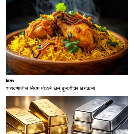
विशेष
श्रावणातील नियम मोडले अन् बुलडोझर धडकला!