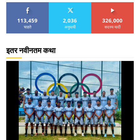
113,459
2,036
326,000
चाहते
अनुयायी
सदस्य यादी
इतर नवीनतम कथा