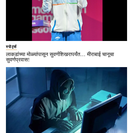
स्पोर्ट्स
लाकडांच्या मोळ्यांपासून सुवर्णशिखरापर्यंत… मीराबाई चानूचा
सुवर्णप्रवास!