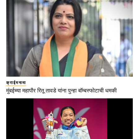
क्राईमनामा
मुंबईच्या महापौर रितू तावडे यांना पुन्हा बॉम्बस्फोटाची धमकी