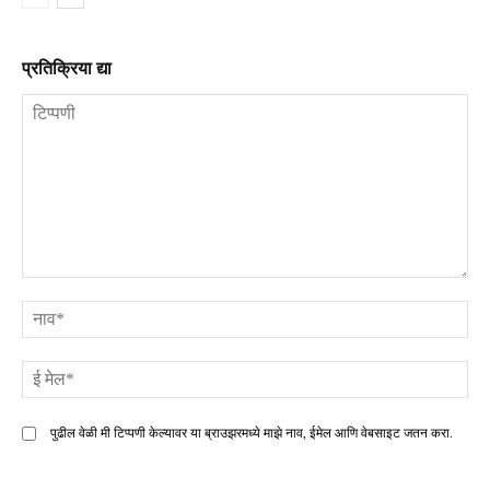
प्रतिक्रिया द्या
टिप्पणी
ना
ई
मे
पुढील वेळी मी टिप्पणी केल्यावर या ब्राउझरमध्ये माझे नाव, ईमेल आणि वेबसाइट जतन करा.