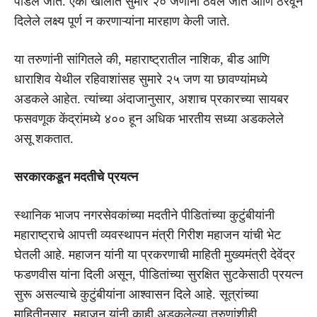
पाडले जाते. एका खोलीत सुमारे २० जणांना ठेवले जाते आणि ठरवून
दिलेले लक्ष्य पूर्ण न करणाऱ्यांना मारहाण केली जाते.
या तरुणांनी सांगितले की, महाराष्ट्रातील नाशिक, बीड आणि
धाराशिव येथील रहिवाशांसह सुमारे २५ जण या छावण्यांमध्ये
अडकले आहेत. त्यांच्या अंदाजानुसार, अशाच प्रकारच्या सायबर
फसवणूक केंद्रांमध्ये ४०० हून अधिक भारतीय सध्या अडकलेले
असू शकतात.
सरकारकडून मदतीचे प्रयत्न
स्थानिक भाजप नगरसेवकांच्या मदतीने पीडितांच्या कुटुंबीयांनी
महाराष्ट्राचे आपत्ती व्यवस्थापन मंत्री गिरीश महाजन यांची भेट
घेतली आहे. महाजन यांनी या प्रकरणाची माहिती मुख्यमंत्री देवेंद्र
फडणवीस यांना दिली असून, पीडितांच्या सुरक्षित सुटकेसाठी प्रयत्न
सुरू असल्याचे कुटुंबीयांना आश्वासन दिले आहे. सूत्रांच्या
माहितीनुसार, महाजन यांनी काही अडकलेल्या तरुणांशीही