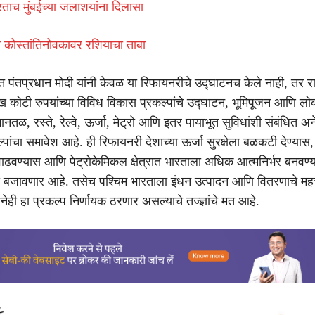
ताच मुंबईच्या जलाशयांना दिलासा
ील कोस्तांतिनोवकावर रशियाचा ताबा
ात पंतप्रधान मोदी यांनी केवळ या रिफायनरीचे उद्घाटनच केले नाही, तर र
ख कोटी रुपयांच्या विविध विकास प्रकल्पांचे उद्घाटन, भूमिपूजन आणि लोक
िमानतळ, रस्ते, रेल्वे, ऊर्जा, मेट्रो आणि इतर पायाभूत सुविधांशी संबंधित अ
रकल्पांचा समावेश आहे. ही रिफायनरी देशाच्या ऊर्जा सुरक्षेला बळकटी देण्यास
 वाढवण्यास आणि पेट्रोकेमिकल क्षेत्रात भारताला अधिक आत्मनिर्भर बनवण्
का बजावणार आहे. तसेच पश्चिम भारताला इंधन उत्पादन आणि वितरणाचे महत्त्व
ेनेही हा प्रकल्प निर्णायक ठरणार असल्याचे तज्ज्ञांचे मत आहे.