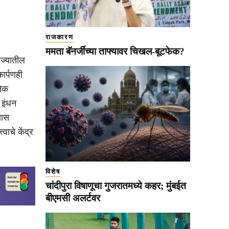
राजकारण
ममता बॅनर्जींच्या ताफ्यावर चिखल-बूटफेक?
ाज्यातील
ार्पणही
नेक
, इंधन
यास
ाचे केंद्र
विशेष
चांदीपुरा विषाणूचा गुजरातमध्ये कहर; मुंबईत
बीएमसी अलर्टवर