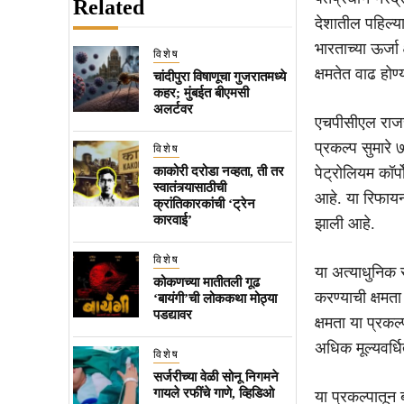
Related
देशातील पहिल्या
भारताच्या ऊर्जा 
विशेष
क्षमतेत वाढ हो
चांदीपुरा विषाणूचा गुजरातमध्ये
कहर; मुंबईत बीएमसी
अलर्टवर
एचपीसीएल राजस
प्रकल्प सुमारे
विशेष
काकोरी दरोडा नव्हता, ती तर
पेट्रोलियम कॉर
स्वातंत्र्यासाठीची
आहे. या रिफायन
क्रांतिकारकांची ‘ट्रेन
कारवाई’
झाली आहे.
विशेष
या अत्याधुनिक 
कोकणच्या मातीतली गूढ
करण्याची क्षमत
‘बायंगी’ची लोककथा मोठ्या
पडद्यावर
क्षमता या प्रकल
अधिक मूल्यवर्ध
विशेष
सर्जरीच्या वेळी सोनू निगमने
गायले रफींचे गाणे, व्हिडिओ
या प्रकल्पातून