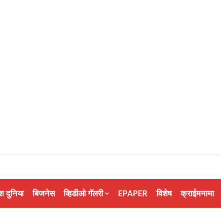
श दुनिया
बिजनेस
व्हिडीओ गॅलरी
EPAPER
विशेष
क्राईमनामा