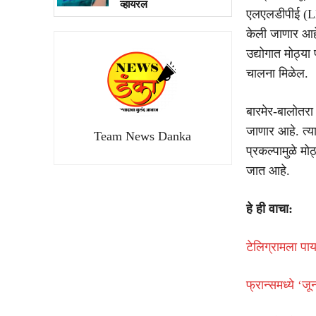
व्हायरल
एलएलडीपीई (LLD
केली जाणार आहेत
उद्योगात मोठ्या
चालना मिळेल.
बारमेर-बालोतरा 
जाणार आहे. त्य
Team News Danka
प्रकल्पामुळे मोठ
जात आहे.
हे ही वाचा:
टेलिग्रामला पा
फ्रान्समध्ये ‘ज