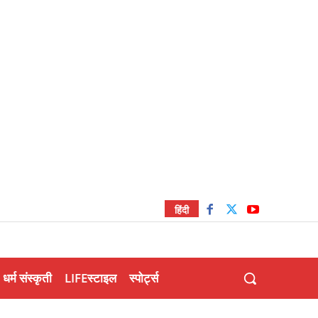
हिंदी
धर्म संस्कृती
LIFEस्टाइल
स्पोर्ट्स