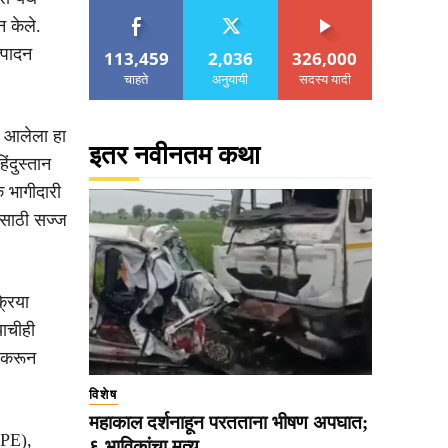
न केले.
त्पादन
113,459
2,036
326,000
चाहते
अनुयायी
सदस्य यादी
त आलेला हा
इतर नवीनतम कथा
ंदुस्तान
 भागीदारी
ासाठी सज्ज
्रिया
याचीही
ा करून
विशेष
महाकाल दर्शनाहून परतताना भीषण अपघात;
DPE),
६ भाविकांचा मृत्यू