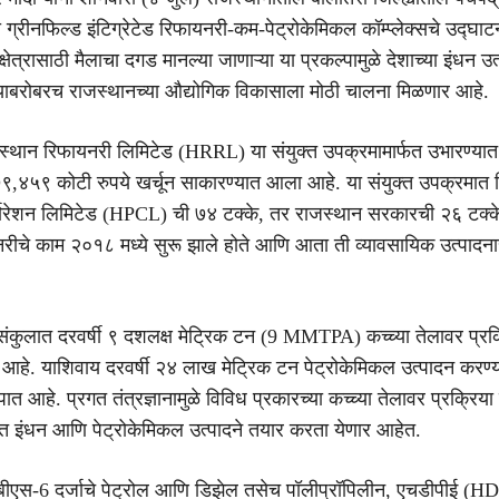
 ग्रीनफिल्ड इंटिग्रेटेड रिफायनरी-कम-पेट्रोकेमिकल कॉम्प्लेक्सचे उद्घाट
क्षेत्रासाठी मैलाचा दगड मानल्या जाणाऱ्या या प्रकल्पामुळे देशाच्या इंधन उ
ण्याबरोबरच राजस्थानच्या औद्योगिक विकासाला मोठी चालना मिळणार आहे.
्थान रिफायनरी लिमिटेड (HRRL) या संयुक्त उपक्रमामार्फत उभारण्या
 ७९,४५९ कोटी रुपये खर्चून साकारण्यात आला आहे. या संयुक्त उपक्रमात हि
्पोरेशन लिमिटेड (HPCL) ची ७४ टक्के, तर राजस्थान सरकारची २६ टक्के
रीचे काम २०१८ मध्ये सुरू झाले होते आणि आता ती व्यावसायिक उत्पादन
संकुलात दरवर्षी ९ दशलक्ष मेट्रिक टन (9 MMTPA) कच्च्या तेलावर प्रक
ा आहे. याशिवाय दरवर्षी २४ लाख मेट्रिक टन पेट्रोकेमिकल उत्पादन करण्
्पात आहे. प्रगत तंत्रज्ञानामुळे विविध प्रकारच्या कच्च्या तेलावर प्रक्रिय
ित इंधन आणि पेट्रोकेमिकल उत्पादने तयार करता येणार आहेत.
 बीएस-6 दर्जाचे पेट्रोल आणि डिझेल तसेच पॉलीप्रॉपिलीन, एचडीपीई (H