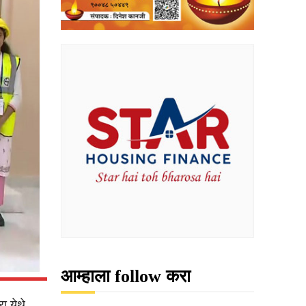
आम्हाला follow करा
ा येथे