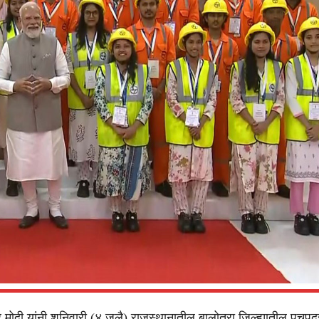
्र मोदी यांनी शनिवारी (४ जुलै) राजस्थानातील बालोतरा जिल्ह्यातील पचपद्र