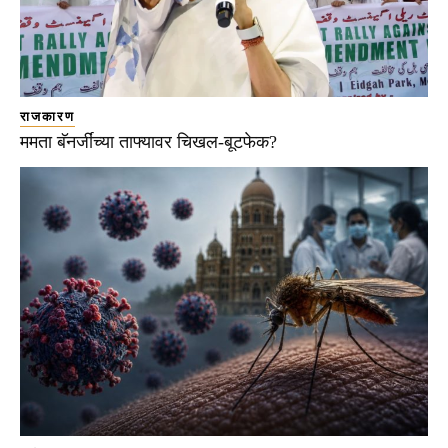
राजकारण
ममता बॅनर्जींच्या ताफ्यावर चिखल-बूटफेक?