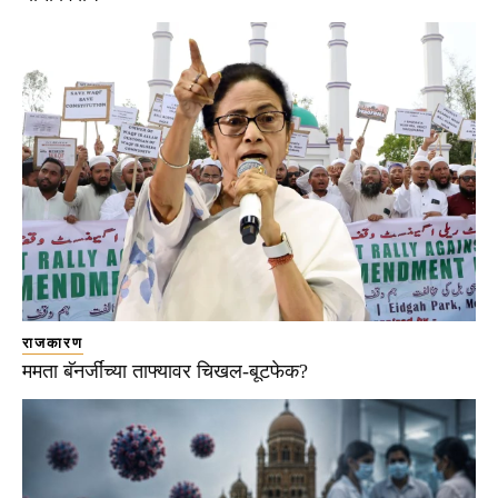
राजकारण
ममता बॅनर्जींच्या ताफ्यावर चिखल-बूटफेक?