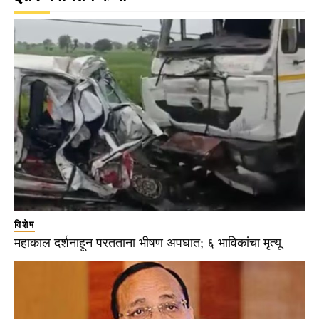
विशेष
महाकाल दर्शनाहून परतताना भीषण अपघात; ६ भाविकांचा मृत्यू