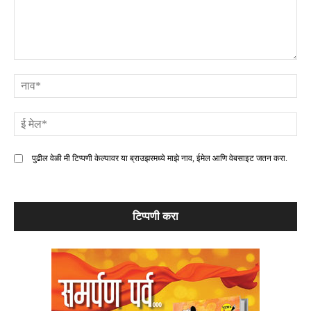
टिप्पणी
ना
ई
मे
पुढील वेळी मी टिप्पणी केल्यावर या ब्राउझरमध्ये माझे नाव, ईमेल आणि वेबसाइट जतन करा.