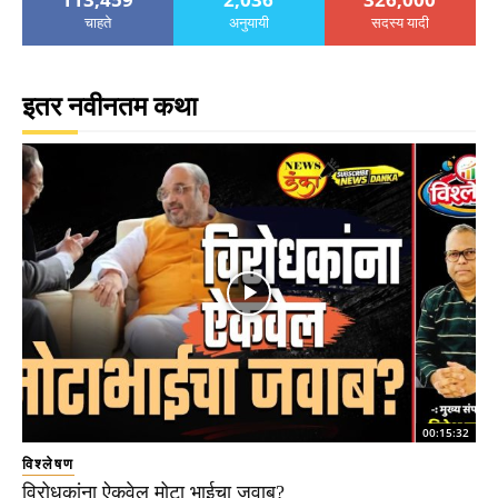
चाहते
अनुयायी
सदस्य यादी
इतर नवीनतम कथा
00:15:32
विश्लेषण
विरोधकांना ऐकवेल मोटा भाईचा जवाब?