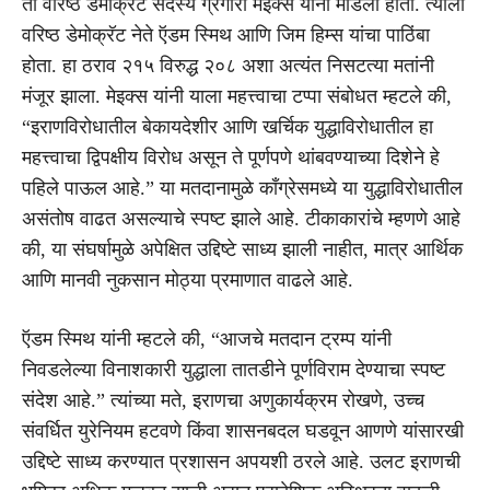
तो वरिष्ठ डेमोक्रॅट सदस्य ग्रेगोरी मेइक्स यांनी मांडला होता. त्याला
वरिष्ठ डेमोक्रॅट नेते ऍडम स्मिथ आणि जिम हिम्स यांचा पाठिंबा
होता. हा ठराव २१५ विरुद्ध २०८ अशा अत्यंत निसटत्या मतांनी
मंजूर झाला. मेइक्स यांनी याला महत्त्वाचा टप्पा संबोधत म्हटले की,
“इराणविरोधातील बेकायदेशीर आणि खर्चिक युद्धाविरोधातील हा
महत्त्वाचा द्विपक्षीय विरोध असून ते पूर्णपणे थांबवण्याच्या दिशेने हे
पहिले पाऊल आहे.” या मतदानामुळे काँग्रेसमध्ये या युद्धाविरोधातील
असंतोष वाढत असल्याचे स्पष्ट झाले आहे. टीकाकारांचे म्हणणे आहे
की, या संघर्षामुळे अपेक्षित उद्दिष्टे साध्य झाली नाहीत, मात्र आर्थिक
आणि मानवी नुकसान मोठ्या प्रमाणात वाढले आहे.
ऍडम स्मिथ यांनी म्हटले की, “आजचे मतदान ट्रम्प यांनी
निवडलेल्या विनाशकारी युद्धाला तातडीने पूर्णविराम देण्याचा स्पष्ट
संदेश आहे.” त्यांच्या मते, इराणचा अणुकार्यक्रम रोखणे, उच्च
संवर्धित युरेनियम हटवणे किंवा शासनबदल घडवून आणणे यांसारखी
उद्दिष्टे साध्य करण्यात प्रशासन अपयशी ठरले आहे. उलट इराणची