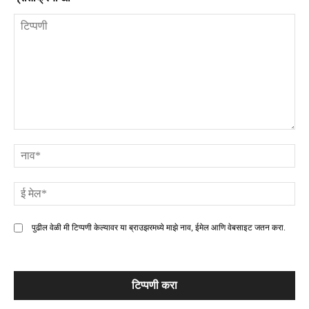
टिप्पणी
ना
ई
मे
पुढील वेळी मी टिप्पणी केल्यावर या ब्राउझरमध्ये माझे नाव, ईमेल आणि वेबसाइट जतन करा.