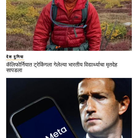
देश दुनिया
कॅलिफोर्नियात ट्रेकिंगला गेलेल्या भारतीय विद्यार्थ्याचा मृतदेह
सापडला