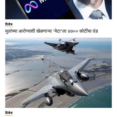
विशेष
मुलांच्या आरोग्याशी खेळणाऱ्या ‘मेटा’ला ४७०० कोटींचा दंड
विशेष