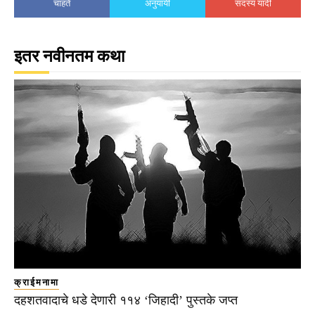
चाहते
अनुयायी
सदस्य यादी
इतर नवीनतम कथा
क्राईमनामा
दहशतवादाचे धडे देणारी ११४ ‘जिहादी’ पुस्तके जप्त