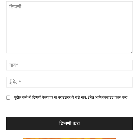
टिप्पणी
ना
ई
मे
पुढील वेळी मी टिप्पणी केल्यावर या ब्राउझरमध्ये माझे नाव, ईमेल आणि वेबसाइट जतन करा.