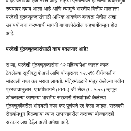
वाईट वर्षांपैकी एक ठरले आहे. मोठ्या प्रमाणावर झालेल्या विक्रीमुळे
रुपयावर दबाव आला आहे आणि त्यामुळे भारतीय वित्तीय मालमत्ता
परदेशी गुंतवणूकदारांसाठी अधिक आकर्षक बनवता येतील अशा
उपाययोजना करण्याची मागणी बाजारपेठेतील सहभागींकडून होत
आहे.
परदेशी गुंतवणूकदारांसाठी काय बदलणार आहे?
सध्या, परदेशी गुंतवणूकदारांना १२ महिन्यांपेक्षा जास्त काळ
ठेवलेल्या सूचीबद्ध शेअर्स आणि बॉण्ड्सवर १२.५% दीर्घकालीन
भांडवली नफा कर भरावा लागतो. मंत्रिमंडळाने मंजूर केलेल्या नवीन
प्रस्तावानुसार, एफपीआयने (FPIs) जी-सेक (G-Secs) म्हणून
ओळखल्या जाणाऱ्या भारतीय सरकारी रोख्यांमध्ये केलेल्या
गुंतवणुकीवरील भांडवली नफा कर पूर्णपणे रद्द केला जाईल. सरकारी
रोख्यांमधून मिळणाऱ्या व्याज उत्पन्नावरील कराच्या बोज्यावरही
सरकार लक्ष देईल अशी अपेक्षा आहे.