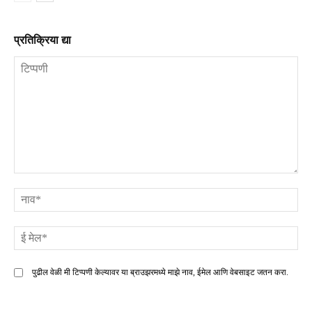
प्रतिक्रिया द्या
टिप्पणी
ना
ई
मे
पुढील वेळी मी टिप्पणी केल्यावर या ब्राउझरमध्ये माझे नाव, ईमेल आणि वेबसाइट जतन करा.