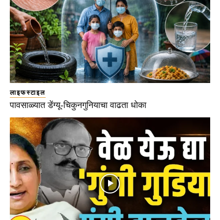
लाइफस्टाइल
पावसाळ्यात डेंग्यू-चिकुनगुनियाचा वाढता धोका