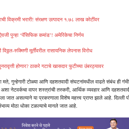
ताची विक्रमी भरारी! संरक्षण उत्पादन १.७८ लाख कोटींवर
वजी पुन्हा ‘पॅसिफिक कमांड’! अमेरिकेचा निर्णय
ी विठ्ठल-रुक्मिणी मूर्तींवरील रासायनिक लेपनास विरोध
नरावृत्ती होणार? ठाकरे गटाचे खासदार फुटीच्या उंबरठ्यावर
च्या मते, गुन्हेगारी टोळ्या आणि दहशतवादी संघटनांमधील वाढते संबंध ही गंभी
अशा नेटवर्कचा वापर शस्त्रांची तस्करी, आर्थिक व्यवहार आणि दहशतवाद
ला जात असल्याने या प्रकरणाला विशेष महत्त्व प्राप्त झाले आहे. दिल्ली पो
संभाव्य मोठा धोका टळल्याचे मानले जात आहे.