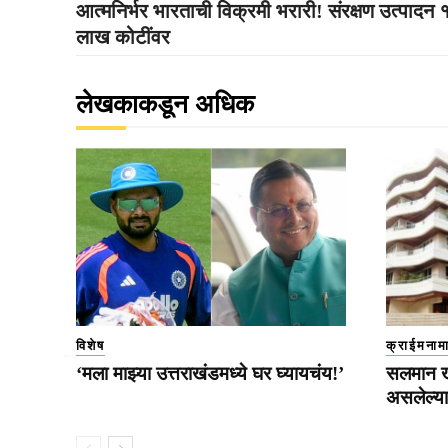
आत्मनिर्भर भारताची विक्रमी भरारी! संरक्षण उत्पादन
लाख कोटींवर
लेखकाकडून अधिक
विशेष
क्राईमनाम
‘मला माझ्या उत्तराखंडमध्ये घर घ्यायचंय!’
सलमान खा
असलेल्या 