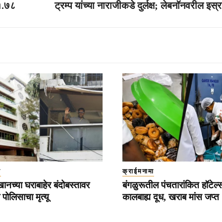
 १.७८
ट्रम्प यांच्या नाराजीकडे दुर्लक्ष; लेबनॉनवरील इस्
ा
क्राईमनामा
नच्या घराबाहेर बंदोबस्तावर
बंगळुरूतील पंचतारांकित हॉटेल
पोलिसाचा मृत्यू
कालबाह्य दूध, खराब मांस जप्त