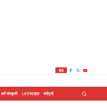
हिंदी
धर्म संस्कृती
LIFEस्टाइल
स्पोर्ट्स