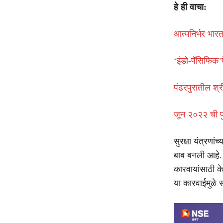
हे ही वाचा:
आत्मनिर्भर भार
‘इंडो-पॅसिफिक’ऐ
पंढरपुरातील श्र
जून २०२२ ची पु
सुरक्षा यंत्रणां
बाब बनली आहे. 
कारवायांसाठी के
या कारवाईमुळे 