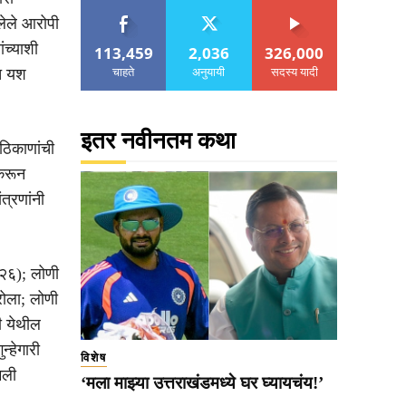
ेले आरोपी
ंच्याशी
113,459
2,036
326,000
चाहते
अनुयायी
सदस्य यादी
ात यश
इतर नवीनतम कथा
 ठिकाणांची
 करून
्रणांनी
२६); लोणी
रोला; लोणी
ी येथील
्हेगारी
विशेष
मली
‘मला माझ्या उत्तराखंडमध्ये घर घ्यायचंय!’