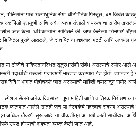
ान, पोलिसांनी पाच अत्याधुनिक सेमी-ऑटोमॅटिक पिस्तूल, ४१ जिवंत काडत
 स्कॉर्पिओ एसयूव्ही आणि अवैध व्यवहारांसाठी वापरल्याचा आरोप असलेल
पशील जप्त केला. अधिकाऱ्यांनी सांगितले की, जप्त केलेल्या फोनमध्ये चॅट्स
 डिजिटल पुरावे आढळले, जे संशयितांना शहजाद भट्टी आणि अजमल गुज
ात.
त या टोळीचे पाकिस्तानस्थित सूत्रधारांशी संबंध असल्याचे समोर आले आहे
ली पदार्थांची तस्करी पंजाबमार्गे भारतात करण्यात येत होती. त्यानंतर हे 
सह विविध भागांत पोहोचवले जात असल्याची माहिती तपासातून समोर आल
्या स्पेशल सेलने अनेक दिवसांच्या गुप्त माहिती आणि तांत्रिक निरीक्षणाच्या
टक करण्यात आलेले सातही जण या नेटवर्कचे महत्त्वाचे सदस्य असल्याचे
ाकडून अधिक चौकशी सुरू आहे. या चौकशीतून आणखी काही साथीदार, आर्थि
पर्क उघड होण्याची शक्यता व्यक्त केली जात आहे.