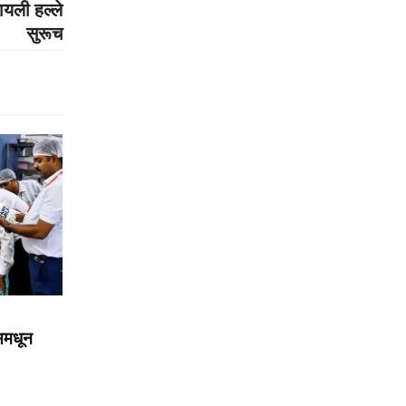
रायली हल्ले
सुरूच
्समधून