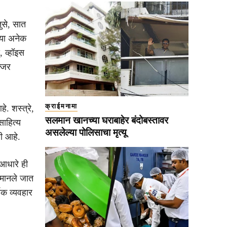
ुसे, सात
्या अनेक
, व्हॉइस
्जर
क्राईमनामा
. शस्त्रे,
सलमान खानच्या घराबाहेर बंदोबस्तावर
साहित्य
असलेल्या पोलिसाचा मृत्यू
ी आहे.
 आधारे ही
 मानले जात
क व्यवहार