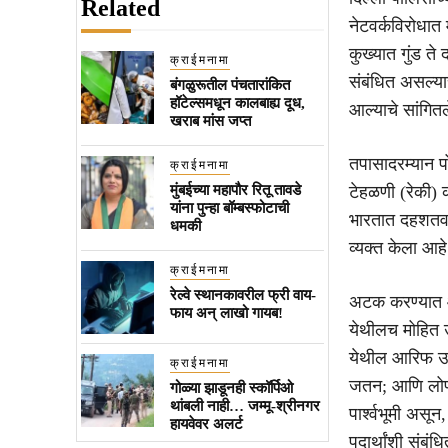
Related
नेटवर्कविरोधा
कुख्यात गुंड त
क्राईमनामा
संबंधित असल्या
बंगळुरूतील पंचतारांकित
हॉटेल्समधून कालबाह्य दूध,
आल्याचे सांगित
खराब मांस जप्त
तपासादरम्यान पो
क्राईमनामा
मुंबईच्या महापौर रितू तावडे
टेहळणी (रेकी) 
यांना पुन्हा बॉम्बस्फोटाची
भारतात दहशतवा
धमकी
व्यक्त केला आहे
क्राईमनामा
रेल्वे स्थानकावरील फ्री वाय-
अटक करण्यात आ
फाय अन् लाखो गायब!
येथीलच मोहित उ
येथील आरिफ उर
क्राईमनामा
जतन; आणि लोणी,
गोळ्या झाडूनही स्कॉर्पिओ
थांबली नाही… जम्मू-श्रीनगर
पार्श्वभूमी असू
हायवेवर अलर्ट
पदार्थांशी संबंधि