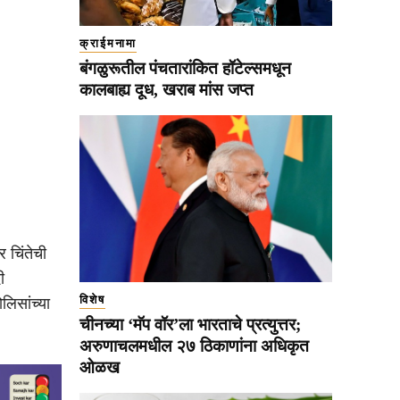
क्राईमनामा
बंगळुरूतील पंचतारांकित हॉटेल्समधून
कालबाह्य दूध, खराब मांस जप्त
र चिंतेची
ी
विशेष
लिसांच्या
चीनच्या ‘मॅप वॉर’ला भारताचे प्रत्युत्तर;
अरुणाचलमधील २७ ठिकाणांना अधिकृत
ओळख