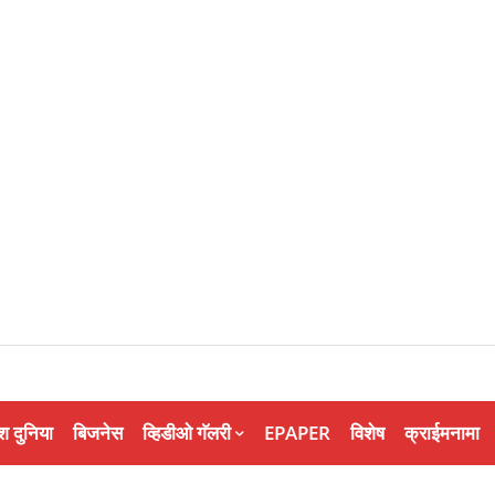
श दुनिया
बिजनेस
व्हिडीओ गॅलरी
EPAPER
विशेष
क्राईमनामा