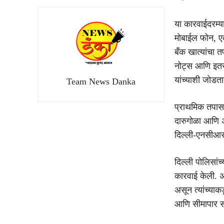
या कारवाईदरम्य
मोबाईल फोन, एक
बँक खात्यांचा त
नोट्स आणि इतर
यांच्याशी जोडत
Team News Danka
प्राथमिक तपासा
दारुगोळा आणि अम
दिल्ली-एनसीआर
दिल्ली पोलिसांच
कारवाई केली. अ
असून त्यांच्य
आणि सीमापार सं