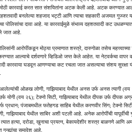
त मोठी कारवाई करत सात संशयितांना अटक केली आहे. अटक करण्यात आल
े दहशतवादी बनलेल्या शहजाद भट्टी आणि त्याचा सहकारी अजमल गुज्जर या
चा पोलिसांचा दावा आहे. या कारवाईमुळे संभाव्य दहशतवादी कट उधळण्य
ले जात आहे.
लिसांनी आरोपींकडून मोठ्या प्रमाणात शस्त्रे, दारुगोळा तसेच महत्त्वाच्या
करण्यात आल्याचे दर्शवणारे व्हिडिओ जप्त केले आहेत. या नेटवर्कचा वापर
दी कारवाया घडवून आणण्याचा कट रचला जात असल्याचा संशय सुरक्षा यंत
.
लेल्यांची ओळख लोणी, गाझियाबाद येथील अनस उर्फ अनस त्यागी (वय 
र्फ योगी (वय २६); टेक्नो सिटी, गाझियाबाद येथील दीपक उर्फ दीपक अग्
्फ प्रधान; पंजाबमधील फतेहगड साहिब येथील करणवीर सिंग; टेक्नो सिट
 गाझियाबाद येथील साबिर अशी पटली आहे. अनेक आरोपींची यापूर्वीची गुन
न, त्यात हत्या, दरोडा, खुनाचा प्रयत्न, बेकायदेशीर शस्त्र बाळगणे आणि अ
त गुन्ह्यांचा समावेश आहे.