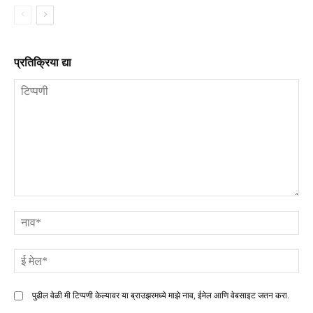
प्रतिक्रिया द्या
टिप्पणी
ना
ई
मे
पुढील वेळी मी टिप्पणी केल्यावर या ब्राउझरमध्ये माझे नाव, ईमेल आणि वेबसाइट जतन करा.