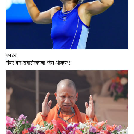
स्पोर्ट्स
नंबर वन सबालेन्काचा ‘गेम ओव्हर’!