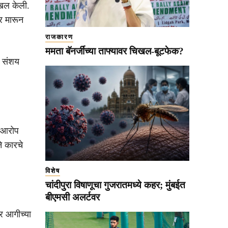
ाखल केली.
र मारून
राजकारण
ममता बॅनर्जींच्या ताफ्यावर चिखल-बूटफेक?
ा संशय
ा आरोप
े कारचे
विशेष
चांदीपुरा विषाणूचा गुजरातमध्ये कहर; मुंबईत
बीएमसी अलर्टवर
र आगीच्या