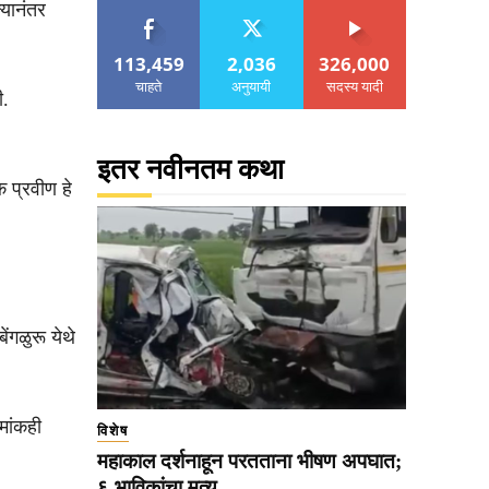
्यानंतर
113,459
2,036
326,000
चाहते
अनुयायी
सदस्य यादी
ी.
इतर नवीनतम कथा
 प्रवीण हे
ेंगळुरू येथे
रमांकही
विशेष
महाकाल दर्शनाहून परतताना भीषण अपघात;
६ भाविकांचा मृत्यू