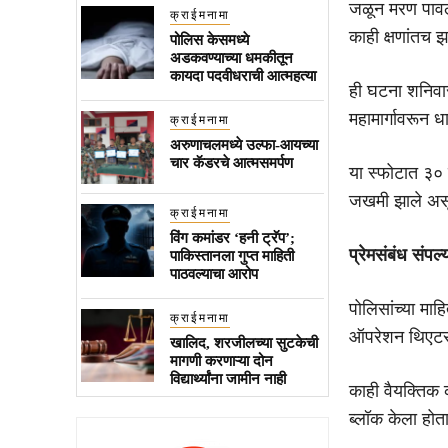
जळून मरण पावला
क्राईमनामा
काही क्षणांतच झ
पोलिस केसमध्ये
अडकवण्याच्या धमकीतून
कायदा पदवीधराची आत्महत्या
ही घटना शनिवार
महामार्गावरून 
क्राईमनामा
अरुणाचलमध्ये उल्फा-आयच्या
चार कॅडरचे आत्मसमर्पण
या स्फोटात ३० व
जखमी झाले असून
क्राईमनामा
विंग कमांडर ‘हनी ट्रॅप’;
प्रेमसंबंध संपल्
पाकिस्तानला गुप्त माहिती
पाठवल्याचा आरोप
पोलिसांच्या माहि
क्राईमनामा
ऑपरेशन थिएटर त
खालिद, शरजीलच्या सुटकेची
मागणी करणाऱ्या दोन
विद्यार्थ्यांना जामीन नाही
काही वैयक्तिक का
ब्लॉक केला होता