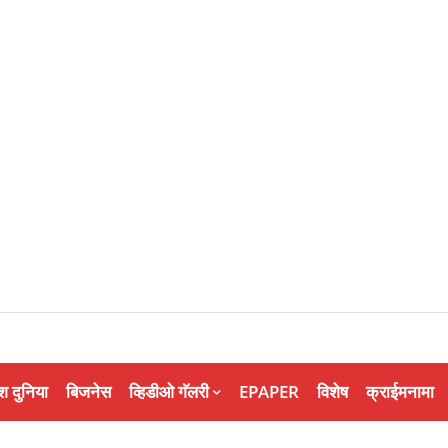
श दुनिया
बिजनेस
व्हिडीओ गॅलरी
EPAPER
विशेष
क्राईमनामा