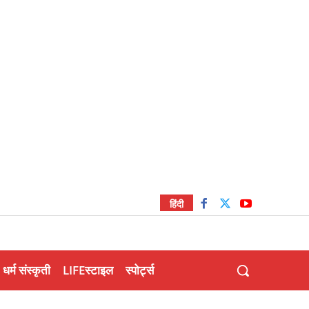
हिंदी
धर्म संस्कृती
LIFEस्टाइल
स्पोर्ट्स