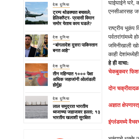
घाईघाईने घरे, 
देश दुनिया
एनसीआरसह जम्मू
ट्रम्प थोडक्यात बचावले;
हेलिकॉप्टर- प्रवासी विमान
समोर येताच काय घडले?
राष्ट्रीय भूकंप 
पर्वतरांगांमध्ये
देश दुनिया
“बांगलादेश दुसरा पाकिस्तान
जमिनीखाली खोल
बनत आहे”
काही देशांमध्ये
हे ही वाचा:
देश दुनिया
चेकबुकवर फिश
तीन महिन्यात १००० पेक्षा
अधिक जहाजांनी ओलांडली
होर्मुझ
दोन चक्रीवादळा
देश दुनिया
अज्ञात क्षेपणास
लाल समुद्रात भारतीय
ध्वजाच्या जहाजावर हल्ला; १३
भारतीय खलाशी सुरक्षित
इंग्लंडमध्ये वैभ
भूकंपाचे धक्के