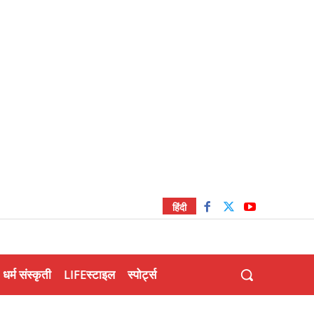
हिंदी
धर्म संस्कृती
LIFEस्टाइल
स्पोर्ट्स