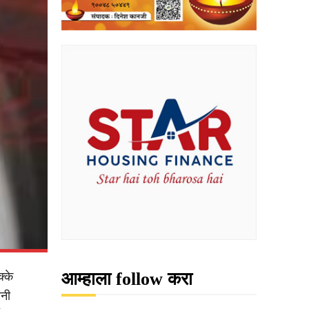
आम्हाला follow करा
्के
ंनी