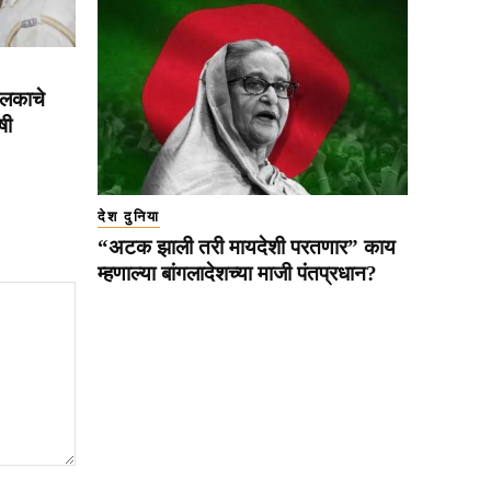
हलकाचे
षी
देश दुनिया
“अटक झाली तरी मायदेशी परतणार” काय
म्हणाल्या बांगलादेशच्या माजी पंतप्रधान?