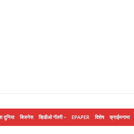
श दुनिया
बिजनेस
व्हिडीओ गॅलरी
EPAPER
विशेष
क्राईमनामा