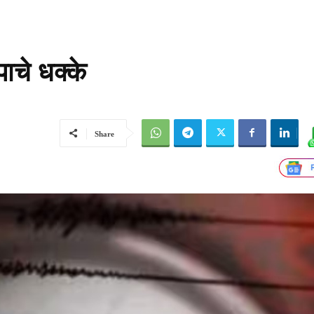
ाचे धक्के
Share