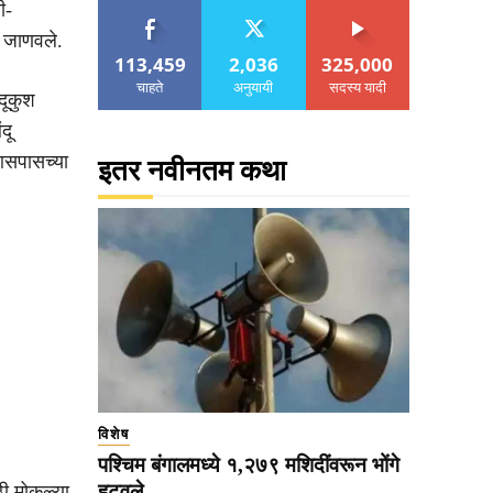
ी-
े जाणवले.
113,459
2,036
325,000
चाहते
अनुयायी
सदस्य यादी
ंदूकुश
दू
आसपासच्या
इतर नवीनतम कथा
विशेष
पश्चिम बंगालमध्ये १,२७९ मशिदींवरून भोंगे
हटवले
ठी मोकळ्या