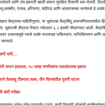
कार्यालये आणि उंच इमारती खाली करून सुरक्षित ठिकाणी धाव घेतली. दिल्ल
-काश्मीर, पंजाब, हरियाणा, चंदीगड आणि आसपासच्या भागांमध्ये हे धक्क
विज्ञान केंद्राच्या माहितीनुसार, या भूकंपाचा केंद्रबिंदू अफगाणिस्तानातील हि
 होता. भूकंपाची तीव्रता रिक्टर स्केलवर ६.२ इतकी नोंदवण्यात आली. केंद्रबिं
वर असल्यामुळे त्याचे धक्के भारतासह पाकिस्तान, ताजिकिस्तान आणि 
ही जाणवले.
करी भारी…
ंनी जपान हादरला; १० लाख नागरिकांना स्थलांतराचा इशारा
्त्राने तेलवाहू टँकरला लक्ष्य; तीन दिवसांतील दुसरी घटना
वची खरी परीक्षा!
 जाणवताच अनेक लोक घराबाहेर पडले. काही ठिकाणी लोकांनी सुरक्षिततेसा