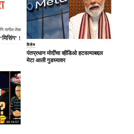
णि मागील लेख
‘मिसिंग’ !
विशेष
पंतप्रधान मोदींचा व्हीडिओ हटवल्याबद्दल
मेटा आली गुडघ्यावर
00:16:57