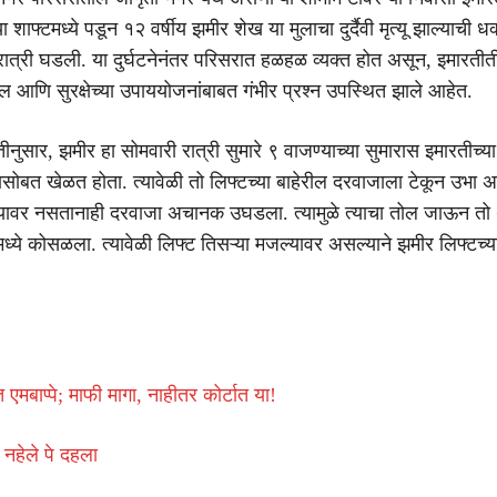
ा शाफ्टमध्ये पडून १२ वर्षीय झमीर शेख या मुलाचा दुर्दैवी मृत्यू झाल्याची 
ात्री घडली. या दुर्घटनेनंतर परिसरात हळहळ व्यक्त होत असून, इमारती
ाल आणि सुरक्षेच्या उपाययोजनांबाबत गंभीर प्रश्न उपस्थित झाले आहेत.
तीनुसार, झमीर हा सोमवारी रात्री सुमारे ९ वाजण्याच्या सुमारास इमारतीच्या
ासोबत खेळत होता. त्यावेळी तो लिफ्टच्या बाहेरील दरवाजाला टेकून उभा 
ल्यावर नसतानाही दरवाजा अचानक उघडला. त्यामुळे त्याचा तोल जाऊन तो 
टमध्ये कोसळला. त्यावेळी लिफ्ट तिसऱ्या मजल्यावर असल्याने झमीर लिफ्टच्
त एमबाप्पे; माफी मागा, नाहीतर कोर्टात या!
नहेले पे दहला