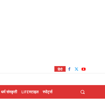
हिंदी
धर्म संस्कृती
LIFEस्टाइल
स्पोर्ट्स