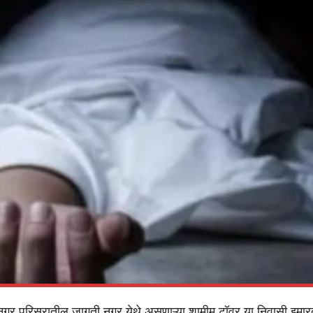
हरू नगर परिसरातील जागृती नगर येथे असणाऱ्या शामीम टॉवर या निवासी इमा