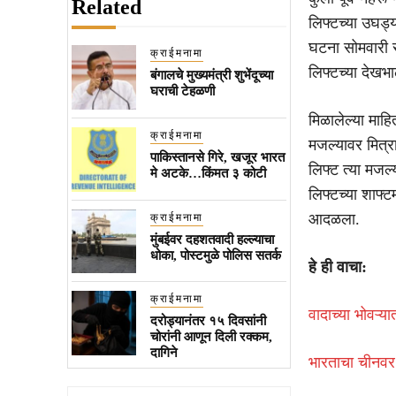
Related
लिफ्टच्या उघड्य
घटना सोमवारी र
क्राईमनामा
लिफ्टच्या देखभ
बंगालचे मुख्यमंत्री शुभेंदूच्या
घराची टेहळणी
मिळालेल्या माहि
क्राईमनामा
मजल्यावर मित्र
पाकिस्तानसे गिरे, खजूर भारत
लिफ्ट त्या मज
मे अटके…किंमत ३ कोटी
लिफ्टच्या शाफ्
आदळला.
क्राईमनामा
मुंबईवर दहशतवादी हल्ल्याचा
धोका, पोस्टमुळे पोलिस सतर्क
हे ही वाचा:
क्राईमनामा
वादाच्या भोवऱ्या
दरोड्यानंतर १५ दिवसांनी
चोरांनी आणून दिली रक्कम,
दागिने
भारताचा चीनवर 