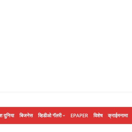
श दुनिया
बिजनेस
व्हिडीओ गॅलरी
EPAPER
विशेष
क्राईमनामा