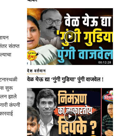
सायन
ंतर संतप्त
ल्याचा
00:12:28
देश वर्तमान
वेळ येऊ द्या ‘गुंगी गुडिया’ पुंगी वाजवेल !
टनास्थळी
ास सुरू
पालन झाले
णारी कंपनी
 कारवाई