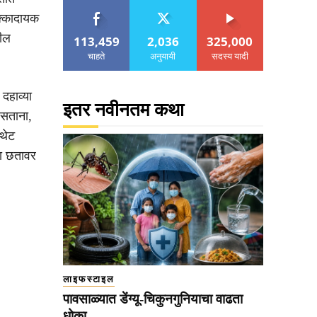
धक्कादायक
तील
113,459
2,036
325,000
चाहते
अनुयायी
सदस्य यादी
 दहाव्या
इतर नवीनतम कथा
असताना,
थेट
या छतावर
लाइफस्टाइल
पावसाळ्यात डेंग्यू-चिकुनगुनियाचा वाढता
धोका