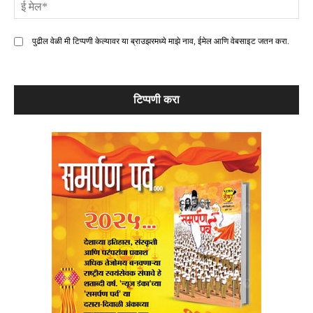
ई
मे
पुढील वेळी मी टिप्पणी केल्यावर या ब्राउझरमध्ये माझे नाव, ईमेल आणि वेबसाइट जतन करा.