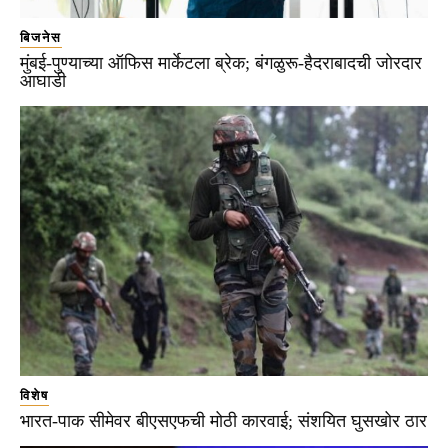
बिजनेस
मुंबई-पुण्याच्या ऑफिस मार्केटला ब्रेक; बंगळुरू-हैदराबादची जोरदार
आघाडी
विशेष
भारत-पाक सीमेवर बीएसएफची मोठी कारवाई; संशयित घुसखोर ठार