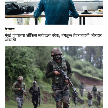
बिजनेस
मुंबई-पुण्याच्या ऑफिस मार्केटला ब्रेक; बंगळुरू-हैदराबादची जोरदार
आघाडी