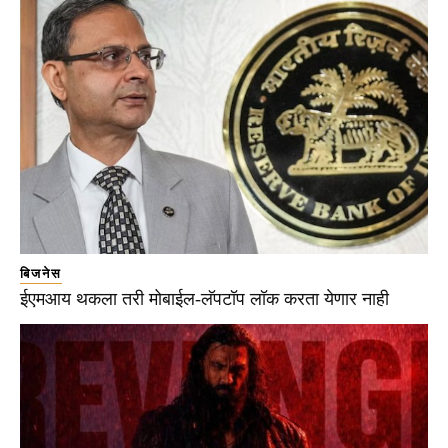
बिजनेस
ईएमआय थकला तरी मोबाईल-लॅपटॉप लॉक करता येणार नाही