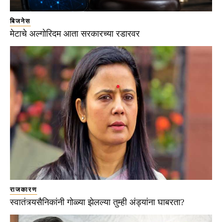
बिजनेस
मेटाचे अल्गोरिदम आता सरकारच्या रडारवर
राजकारण
स्वातंत्र्यसैनिकांनी गोळ्या झेलल्या तुम्ही अंड्यांना घाबरता?