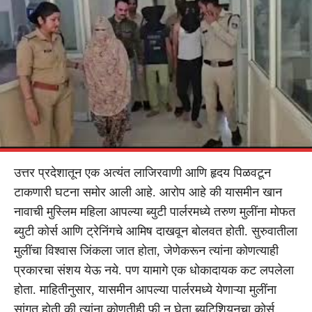
उत्तर प्रदेशातून एक अत्यंत लाजिरवाणी आणि हृदय पिळवटून
टाकणारी घटना समोर आली आहे. आरोप आहे की यासमीन खान
नावाची मुस्लिम महिला आपल्या ब्युटी पार्लरमध्ये तरुण मुलींना मोफत
ब्युटी कोर्स आणि ट्रेनिंगचे आमिष दाखवून बोलवत होती. सुरुवातीला
मुलींचा विश्वास जिंकला जात होता, जेणेकरून त्यांना कोणत्याही
प्रकारचा संशय येऊ नये. पण यामागे एक धोकादायक कट लपलेला
होता. माहितीनुसार, यासमीन आपल्या पार्लरमध्ये येणाऱ्या मुलींना
सांगत होती की त्यांना कोणतीही फी न घेता ब्युटिशियनचा कोर्स