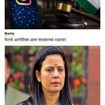
बिजनेस
मेटाचे अल्गोरिदम आता सरकारच्या रडारवर