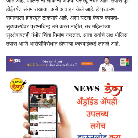
जात आहे. पोलिसांनी लोकांना अफवा पसरवू नयेत आणि तपास पूर्ण
होईपर्यंत संयम राखावा, असे आवाहन केले आहे. हे प्रकरण
समाजाला हादरवून टाकणारे आहे. अशा घटना केवळ कायदा-
सुव्यवस्थेवर प्रश्नचिन्ह उभे करत नाहीत, तर महिलांच्या
सुरक्षेबाबतही गंभीर चिंता निर्माण करतात. आता सर्वांचे लक्ष पोलिस
तपास आणि आरोपींविरोधात होणाऱ्या कारवाईकडे लागले आहे.