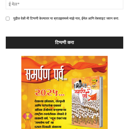
ई
मे
पुढील वेळी मी टिप्पणी केल्यावर या ब्राउझरमध्ये माझे नाव, ईमेल आणि वेबसाइट जतन करा.