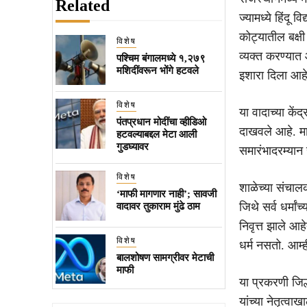
Related
ज्यामध्ये हिंदू 
कोट्यातील बक्षी 
विशेष
व्यक्त करण्यात
पश्चिम बंगालमध्ये १,२७९
मशिदींवरून भोंगे हटवले
इशारा दिला आहे
विशेष
या वादाच्या केंद
पंतप्रधान मोदींचा व्हीडिओ
दाखवले आहे. मात
हटवल्याबद्दल मेटा आली
गुडघ्यावर
समारंभादरम्यान
विशेष
शाळेच्या संचालका
‘माफी मागणार नाही’; सावजी
जिथे सर्व धर्मां
वादावर तुकाराम मुंढे ठाम
निवृत्त झाले आह
विशेष
धर्म नसतो. आम्ही
बालशोषण सामग्रीवर मेटाची
माफी
या प्रकरणी जिल्
यांच्या नेतृत्व