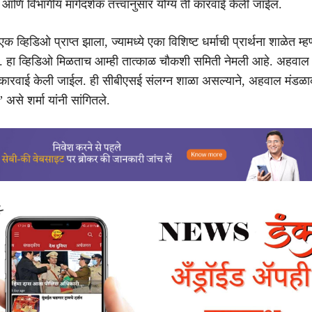
णि विभागीय मार्गदर्शक तत्त्वांनुसार योग्य ती कारवाई केली जाईल.
 व्हिडिओ प्राप्त झाला, ज्यामध्ये एका विशिष्ट धर्माची प्रार्थना शाळेत म
. हा व्हिडिओ मिळताच आम्ही तात्काळ चौकशी समिती नेमली आहे. अहवाल प
 कारवाई केली जाईल. ही सीबीएसई संलग्न शाळा असल्याने, अहवाल मंडळा
से शर्मा यांनी सांगितले.