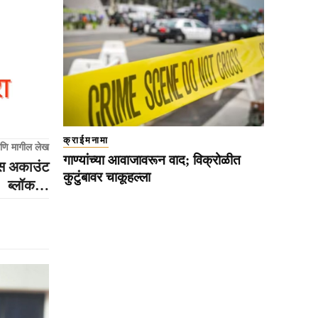
क्राईमनामा
णि मागील लेख
गाण्यांच्या आवाजावरून वाद; विक्रोळीत
क्स अकाउंट
कुटुंबावर चाकूहल्ला
ब्लॉक…