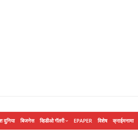
श दुनिया
बिजनेस
व्हिडीओ गॅलरी
EPAPER
विशेष
क्राईमनामा