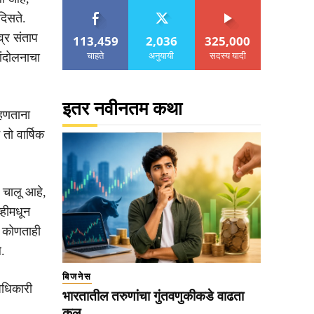
दिसते.
व्र संताप
113,459
2,036
325,000
चाहते
अनुयायी
सदस्य यादी
आंदोलनाचा
इतर नवीनतम कथा
म्हणताना
तो वार्षिक
त चालू आहे,
व्हीमधून
ला कोणताही
े.
बिजनेस
अधिकारी
भारतातील तरुणांचा गुंतवणुकीकडे वाढता
कल