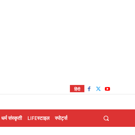
हिंदी
धर्म संस्कृती
LIFEस्टाइल
स्पोर्ट्स