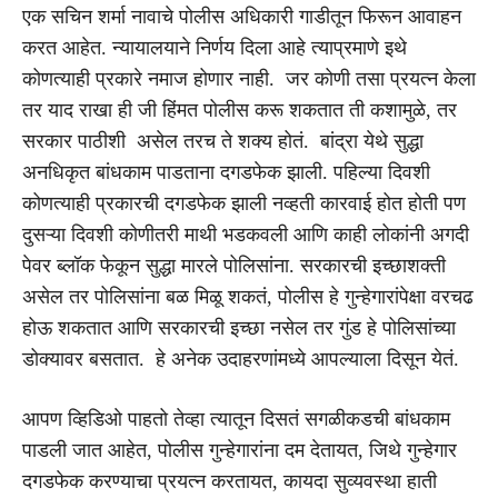
एक सचिन शर्मा नावाचे पोलीस अधिकारी गाडीतून फिरून आवाहन
करत आहेत. न्यायालयाने निर्णय दिला आहे त्याप्रमाणे इथे
कोणत्याही प्रकारे नमाज होणार नाही. जर कोणी तसा प्रयत्न केला
तर याद राखा ही जी हिंमत पोलीस करू शकतात ती कशामुळे, तर
सरकार पाठीशी असेल तरच ते शक्य होतं. बांद्रा येथे सुद्धा
अनधिकृत बांधकाम पाडताना दगडफेक झाली. पहिल्या दिवशी
कोणत्याही प्रकारची दगडफेक झाली नव्हती कारवाई होत होती पण
दुसऱ्या दिवशी कोणीतरी माथी भडकवली आणि काही लोकांनी अगदी
पेवर ब्लॉक फेकून सुद्धा मारले पोलिसांना. सरकारची इच्छाशक्ती
असेल तर पोलिसांना बळ मिळू शकतं, पोलीस हे गुन्हेगारांपेक्षा वरचढ
होऊ शकतात आणि सरकारची इच्छा नसेल तर गुंड हे पोलिसांच्या
डोक्यावर बसतात. हे अनेक उदाहरणांमध्ये आपल्याला दिसून येतं.
आपण व्हिडिओ पाहतो तेव्हा त्यातून दिसतं सगळीकडची बांधकाम
पाडली जात आहेत, पोलीस गुन्हेगारांना दम देतायत, जिथे गुन्हेगार
दगडफेक करण्याचा प्रयत्न करतायत, कायदा सुव्यवस्था हाती