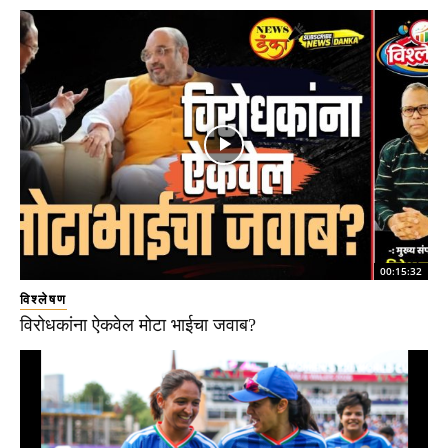
00:15:32
विश्लेषण
विरोधकांना ऐकवेल मोटा भाईचा जवाब?