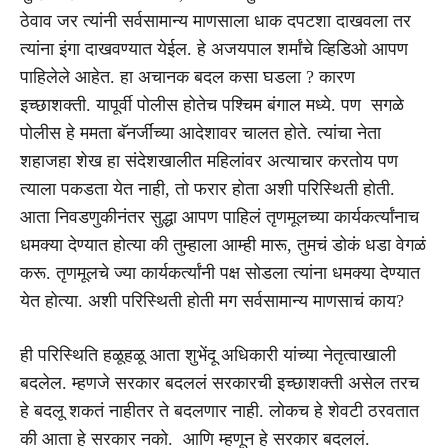
ठेवाव जर त्यांनी सर्वसामान्य माणसाला धाक दपटशा दाखवला तर
त्यांना इंगा दाखवण्यात येईल. हे अजयपाल शर्मांचे व्हिडिओ आपण
पाहिलेले आहेत. हा अचानक बदल कसा घडला ? कारण
इच्छाशक्ती. यापूर्वी पोलीस होतेच पश्चिम बंगाल मध्ये. पण सगळे
पोलीस हे ममता बॅनर्जींच्या आदेशावर चालत होते. त्यांचा नेता
शहाजहा शेख हा संदेशखालीत महिलांवर अत्याचार करतोय पण
त्याला पकडता येत नाही, तो फरार होता अशी परिस्थिती होती.
आता निवडणुकीनंतर सुद्धा आपण पाहिलं तृणमूलच्या कार्यकर्त्यांनाच
धमक्या देण्यात होत्या की तुम्हाला आम्ही मारू, तुमचं डोकं धडा वेगळं
करू. तृणमूलचे ज्या कार्यकर्त्यांनी पक्ष सोडला त्यांना धमक्या देण्यात
येत होत्या. अशी परिस्थिती होती मग सर्वसामान्य माणसाचं काय?
ही परिस्थिति हळूहळू आता शुभेंदू अधिकारी यांच्या नेतृत्वाखाली
बदलेल. म्हणजे सरकार बदललं सरकारची इच्छाशक्ती असेल तरच
हे बदलू शकतं नाहीतर ते बदलणार नाही. लोकच हे शेवटी ठरवतात
की आता हे सरकार नको. आणि म्हणून हे सरकार बदललं.