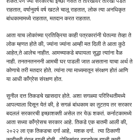
शकतं.पण ज्या सरकारची इच्छा नसते ते तारखांवर तारखा पडत
राहतात, वर्षानुवर्ष वर्ष खटले चालू राहतात, लोक त्या अनधिकृत
बांधकामामध्ये राहतात, मतदान करत राहतात.
आता याच लोकांच्या प्रतिक्रिया काही पत्रकारांनी घेतल्या तेव्हा ते
लोक म्हणत होते की, ज्यांना ज्यांना आम्ही मत दिली ते आता कुठे
आहेत,ते आलेच नाहीत. आमच्याकडे बघायला सुद्धा त्याांना वेेेेेळ
नाही. तनतनतनननी आमची घर पाडली जात असताना याचा अर्थ ते
कोणाचे तरी मतदार होते. त्यांना त्या माध्यमातून संरक्षण होतं आणि
या आधी काँग्रेस संरक्षण होत.
सुनील दत्त तिकडचे खासदार होते. अशा सगळ्या परिस्थितीमध्ये
आपल्याला दिसून येतं की, हे सगळं बांधकाम का तुटतय तर सरकार
बदललं सरकारची इच्छाशक्ती असेल तर येऊ शकतं. कर्नाटकामध्ये
आता सध्या काँग्रेसच सरकार आहे. तिकडे एक बातमी आली की,
२०२२ ला एक तिकडचा दर्गा आहे, मशक दर्गा. त्या ठिकाणी
काहीतरी दंगल झाली होती. पोलिसांवर दगडफेक झाली काही