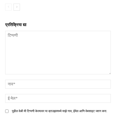
प्रतिक्रिया द्या
टिप्पणी
ना
ई
मे
पुढील वेळी मी टिप्पणी केल्यावर या ब्राउझरमध्ये माझे नाव, ईमेल आणि वेबसाइट जतन करा.