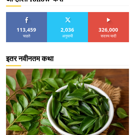
113,459
2,036
326,000
चाहते
अनुयायी
सदस्य यादी
इतर नवीनतम कथा