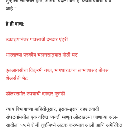
तुम्हाला सांगितले होते, आमचा बदला घेणे ही केवळ वेळेची बाब
आहे.”
हे ही वाचा:
उकाड्यानंतर पावसाची दमदार एंट्री
भारताच्या परकीय चलनसाठ्यात मोठी घट
एलआयसीचा विक्रमी नफा; भागधारकांना लाभांशासह बोनस
शेअर्सची भेट
डॉलरसमोर रुपयाची दमदार मुसंडी
न्याय विभागाच्या माहितीनुसार, इराक-इराण दहशतवादी
संघटनांमधील एक वरिष्ठ व्यक्ती म्हणून ओळखल्या जाणाऱ्या अल-
सादीला १५ मे रोजी तुर्कीमध्ये अटक करण्यात आली आणि अमेरिकेत