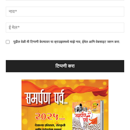
टिप्पणी
ना
ई
मे
पुढील वेळी मी टिप्पणी केल्यावर या ब्राउझरमध्ये माझे नाव, ईमेल आणि वेबसाइट जतन करा.