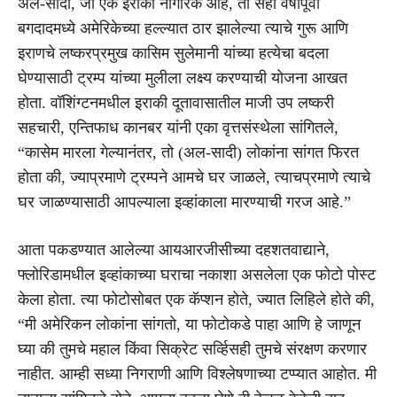
अल-सादी, जो एक इराकी नागरिक आहे, तो सहा वर्षांपूर्वी
बगदादमध्ये अमेरिकेच्या हल्ल्यात ठार झालेल्या त्याचे गुरू आणि
इराणचे लष्करप्रमुख कासिम सुलेमानी यांच्या हत्येचा बदला
घेण्यासाठी ट्रम्प यांच्या मुलीला लक्ष्य करण्याची योजना आखत
होता. वॉशिंग्टनमधील इराकी दूतावासातील माजी उप लष्करी
सहचारी, एन्तिफाध कानबर यांनी एका वृत्तसंस्थेला सांगितले,
“कासेम मारला गेल्यानंतर, तो (अल-सादी) लोकांना सांगत फिरत
होता की, ज्याप्रमाणे ट्रम्पने आमचे घर जाळले, त्याचप्रमाणे त्याचे
घर जाळण्यासाठी आपल्याला इव्हांकाला मारण्याची गरज आहे.”
आता पकडण्यात आलेल्या आयआरजीसीच्या दहशतवाद्याने,
फ्लोरिडामधील इव्हांकाच्या घराचा नकाशा असलेला एक फोटो पोस्ट
केला होता. त्या फोटोसोबत एक कॅप्शन होते, ज्यात लिहिले होते की,
“मी अमेरिकन लोकांना सांगतो, या फोटोकडे पाहा आणि हे जाणून
घ्या की तुमचे महाल किंवा सिक्रेट सर्व्हिसही तुमचे संरक्षण करणार
नाहीत. आम्ही सध्या निगराणी आणि विश्लेषणाच्या टप्प्यात आहोत. मी