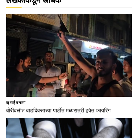
लेखकाकडून अधिक
क्राईमनामा
बोरीवलीत वाढदिवसाच्या पार्टीत मध्यरात्री हवेत फायरिंग