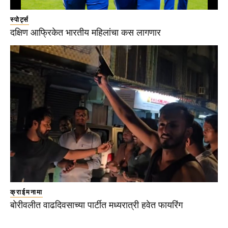
स्पोर्ट्स
दक्षिण आफ्रिकेत भारतीय महिलांचा कस लागणार
क्राईमनामा
बोरीवलीत वाढदिवसाच्या पार्टीत मध्यरात्री हवेत फायरिंग