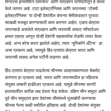
मिनरल्स इन्फॉर्मेशन एक्स्चेंज’ आणि तंत्रज्ञान भागीदारीतून हे साध्य
केले जाणार आहे. टाटा इलेक्ट्रॉनिक्स आणि जपानच्या ‘टोक्यो
इलेक्ट्रॉनिक्स’ या दोन्ही देशांतील कंपन्या सेमीकंडक्टर पुरवठा
साखळी मजबूत करण्यासाठी काम करणार आहेत. एआय क्षेत्रात
जपानकडे असलेले तंत्रज्ञान आणि भारताची अफाट सॉफ्टवेअर
क्षमता एकत्र आणून दोन्ही देशांनी सहकार्याचा रोडमॅप तयार केला
आहे. अन्य बरेच करार झालेले आहेत, त्यात ‘युनिकॉर्न अँटेना’ हा
असा प्रकल्प आहे, ज्यामुळे हिंद-प्रशांत क्षेत्रात भारत आणि
जपानची ताकद अनेक पटींनी वाढणार आहे.
हिंद-प्रशांत क्षेत्रात वाढलेल्या चीनच्या आक्रमकपणाला चेकमेट
करणारा हा प्रकल्प आहे. भारत आणि जपानमधील हा पहिलाच
संयुक्त लष्करी हार्डवेअर प्रकल्प आहे. यामुळे चीनच्या सागरी
हालचालींवर बारीक लक्ष ठेवता येऊ शकेल. दक्षिण चीन समुद्र आणि
पूर्व चीन समुद्रात इतर देशांच्या सीमांमध्ये घुसखोरी करण्याचा
चीनचा गेल्या काही वर्षांतील इतिहास आहे. दोन्ही देशांच्या संयुक्त