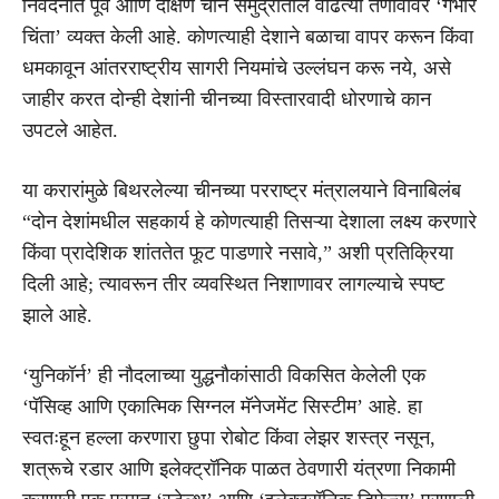
निवेदनात पूर्व आणि दक्षिण चीन समुद्रातील वाढत्या तणावावर ‘गंभीर
चिंता’ व्यक्त केली आहे. कोणत्याही देशाने बळाचा वापर करून किंवा
धमकावून आंतरराष्ट्रीय सागरी नियमांचे उल्लंघन करू नये, असे
जाहीर करत दोन्ही देशांनी चीनच्या विस्तारवादी धोरणाचे कान
उपटले आहेत.
या करारांमुळे बिथरलेल्या चीनच्या परराष्ट्र मंत्रालयाने विनाबिलंब
“दोन देशांमधील सहकार्य हे कोणत्याही तिसऱ्या देशाला लक्ष्य करणारे
किंवा प्रादेशिक शांततेत फूट पाडणारे नसावे,” अशी प्रतिक्रिया
दिली आहे; त्यावरून तीर व्यवस्थित निशाणावर लागल्याचे स्पष्ट
झाले आहे.
‘युनिकॉर्न’ ही नौदलाच्या युद्धनौकांसाठी विकसित केलेली एक
‘पॅसिव्ह आणि एकात्मिक सिग्नल मॅनेजमेंट सिस्टीम’ आहे. हा
स्वतःहून हल्ला करणारा छुपा रोबोट किंवा लेझर शस्त्र नसून,
शत्रूचे रडार आणि इलेक्ट्रॉनिक पाळत ठेवणारी यंत्रणा निकामी