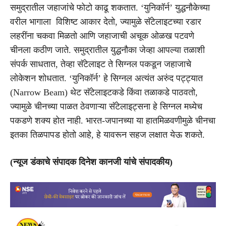
समुद्रातील जहाजांचे फोटो काढू शकतात. ‘युनिकॉर्न’ युद्धनौकेच्या
वरील भागाला विशिष्ट आकार देतो, ज्यामुळे सॅटेलाइटच्या रडार
लहरींना चकवा मिळतो आणि जहाजाची अचूक ओळख पटवणे
चीनला कठीण जाते. समुद्रातील युद्धनौका जेव्हा आपल्या तळाशी
संपर्क साधतात, तेव्हा सॅटेलाइट ते सिग्नल पकडून जहाजाचे
लोकेशन शोधतात. ‘युनिकॉर्न’ हे सिग्नल अत्यंत अरुंद पट्ट्यात
(Narrow Beam) थेट सॅटेलाइटकडे किंवा तळाकडे पाठवतो,
ज्यामुळे चीनच्या पाळत ठेवणाऱ्या सॅटेलाइट्सना हे सिग्नल मध्येच
पकडणे शक्य होत नाही. भारत-जपानच्या या हातमिळवणीमुळे चीनचा
इतका तिळपापड होतो आहे, हे यावरून सहज लक्षात येऊ शकते.
(न्यूज डंकाचे संपादक दिनेश कानजी यांचे संपादकीय)