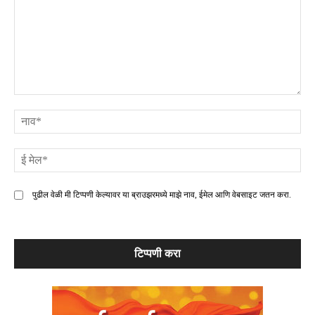
टिप्पणी
ना
ई
मे
पुढील वेळी मी टिप्पणी केल्यावर या ब्राउझरमध्ये माझे नाव, ईमेल आणि वेबसाइट जतन करा.