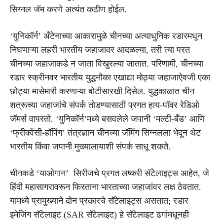
सिग्नल जॅम करणे अत्यंत कठीण होईल.
‘युनिकॉर्न’ अँटेनाच्या आकारामुळे चीनच्या अत्याधुनिक रडारमधून
निघणाऱ्या लहरी भारतीय जहाजावर आदळल्या, तरी त्या परत
चीनच्या जहाजाकडे न जाता विखुरल्या जातात. परिणामी, चीनच्या
रडार स्क्रीनवर भारतीय युद्धनौका एखाद्या मोठ्या जहाजाऐवजी एका
छोट्या मासेमारी करणाऱ्या बोटीसारखी दिसेल. युद्धकाळात चीन
शत्रूच्या जहाजांचे संपर्क तोडण्यासाठी प्रगत हाय-पॉवर रेडिओ
जॅमर्स वापरतो. ‘युनिकॉर्न’मध्ये बसवलेले जपानी ‘मल्टी-बँड’ आणि
‘फ्रीक्वेंसी-हॉपिंग’ तंत्रज्ञान चीनच्या जॅमिंग सिग्नलला भेदून थेट
भारतीय किंवा जपानी मुख्यालायाशी संपर्क साधू शकते.
चीनकडे ‘याओगान’ सिरीजचे प्रगत लष्करी सॅटेलाइट्स आहेत, जे
हिंदी महासागरावरून फिरताना भारताच्या जहाजांवर लक्ष ठेवतात.
यामध्ये प्रामुख्याने दोन प्रकारचे सॅटेलाइट्स असतात; रडार
इमेजिंग सॅटेलाइट (SAR सॅटेलाइट) हे सॅटेलाइट ढगांमधूनही