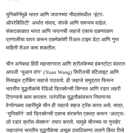
युनिकॉर्नमुळे भारत आणि जपानच्या नौदलांमधील ‘इंटर-
ऑपरेबिलिटी’ अर्थात संवाद, संपर्क आणि समन्वय वाढेल.
संकटकाळात भारत आणि जपानची जहाजे एकाच दळणवळण
प्रणालीचा वापर करून एकमेकांशी रिअल-टाइम डेटा आणि गुप्त
माहिती शेअर करू शकतील.
चीन अनेकदा हिंदी महासागरात आणि श्रीलंकेच्या हंबनटोटा बंदरात
आपली ‘युआन वांग’ (Yuan Wang) सिरीजची सॅटेलाइट आणि
मिसाइल ट्रॅकिंग जहाजे पाठवतो. ही जहाजे समुद्रात फिरून
भारतीय युद्धनौकांचे रेडिओ फ्रिक्वेन्सी सिग्नल आणि रडार लहरी
टिपण्याचे काम करतात. पारंपरिक युद्धनौकांवरून निघणाऱ्या
वेगवेगळ्या लहरींमुळे चीन ही जहाजे सहज ट्रॅक करत असे. मात्र,
‘युनिकॉर्न’ सर्व फ्रिक्वेन्सी एकाच संरचनेत एकत्र करून ‘अल्ट्रा-
लो रडार क्रॉस-सेक्शन’ तयार करतो. यामुळे चीनच्या या गुप्तहेर
जहाजांना भारतीय युद्धनौकेचा अचूक ठावठिकाणा लावणे किंवा तिचे