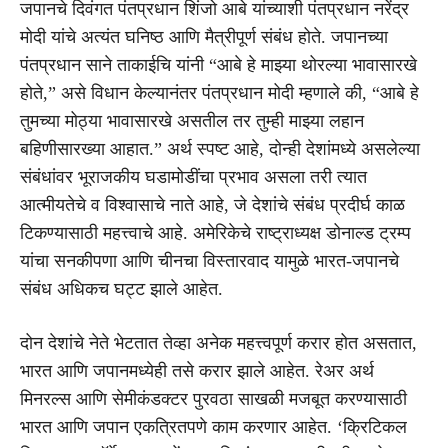
जपानचे दिवंगत पंतप्रधान शिंजो आबे यांच्याशी पंतप्रधान नरेंद्र
मोदी यांचे अत्यंत घनिष्ठ आणि मैत्रीपूर्ण संबंध होते. जपानच्या
पंतप्रधान साने ताकाईचि यांनी “आबे हे माझ्या थोरल्या भावासारखे
होते,” असे विधान केल्यानंतर पंतप्रधान मोदी म्हणाले की, “आबे हे
तुमच्या मोठ्या भावासारखे असतील तर तुम्ही माझ्या लहान
बहिणीसारख्या आहात.” अर्थ स्पष्ट आहे, दोन्ही देशांमध्ये असलेल्या
संबंधांवर भूराजकीय घडामोडींचा प्रभाव असला तरी त्यात
आत्मीयतेचे व विश्वासाचे नाते आहे, जे देशांचे संबंध प्रदीर्घ काळ
टिकण्यासाठी महत्त्वाचे आहे. अमेरिकेचे राष्ट्राध्यक्ष डोनाल्ड ट्रम्प
यांचा सनकीपणा आणि चीनचा विस्तारवाद यामुळे भारत-जपानचे
संबंध अधिकच घट्ट झाले आहेत.
दोन देशांचे नेते भेटतात तेव्हा अनेक महत्त्वपूर्ण करार होत असतात,
भारत आणि जपानमध्येही तसे करार झाले आहेत. रेअर अर्थ
मिनरल्स आणि सेमीकंडक्टर पुरवठा साखळी मजबूत करण्यासाठी
भारत आणि जपान एकत्रितपणे काम करणार आहेत. ‘क्रिटिकल