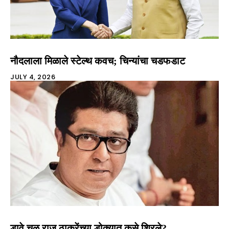
नौदलाला मिळाले स्टेल्थ कवच; चिन्यांचा चडफडाट
JULY 4, 2026
डावे चळ राज ठाकरेंच्या डोक्यात कसे शिरले?