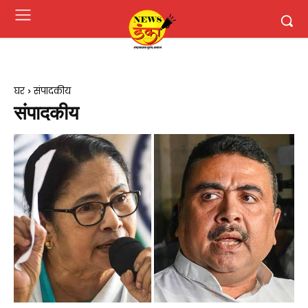
घर
संपादकीय
संपादकीय