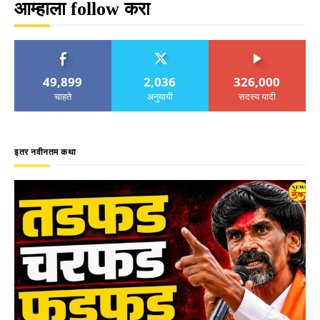
आम्हाला follow करा
49,899
2,036
326,000
चाहते
अनुयायी
सदस्य यादी
इतर नवीनतम कथा