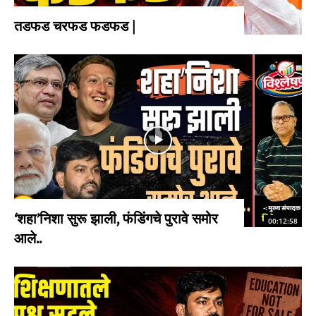
तडफड चरफड फडफड |
‘शहा’निशा सुरू झाली, फंडिंगचे पुरावे समोर
00:12:58
आले..