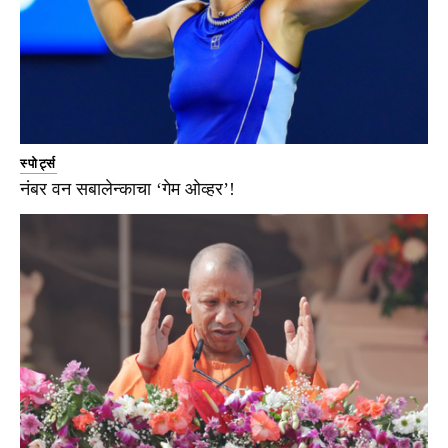
स्पोर्ट्स
नंबर वन सबालेन्काचा ‘गेम ओव्हर’!