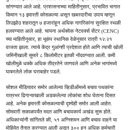
सांगण्यात आले आहे. प्रशासनाच्या माहितीनुसार, प्रभावित भागात
किमान १३ इमारती कोसळल्या असून खबरदारीचा उपाय म्हणून
लिउझोउ शहरातून ७ हजारांहून अधिक नागरिकांना सुरक्षित स्थळी
हलवण्यात आले आहे. चायना अर्थक्वेक नेटवर्क्स सेंटर (CENC)
च्या माहितीनुसार, हा भूकंप स्थानिक वेळेनुसार रात्री १२:२१
वाजता झाला. त्याचे केंद्र गुआंग्शी प्रदेशात होते आणि त्याची खोली
जमिनीखाली सुमारे ८ किलोमीटर इतकी नोंदवण्यात आली. कमी
खोलीमुळे धक्के अधिक तीव्रतेने जाणवले आणि अनेक भागांमध्ये
घाबरलेले लोक घराबाहेर पडले.
सोशल मीडियावर समोर आलेल्या व्हिडीओंमध्ये बचाव पथकांना
रात्रभर ढिगाऱ्याखाली अडकलेल्या लोकांचा शोध घेताना दिसत
आहे. अनेक इमारती कोसळल्याची दृश्येही समोर आली आहेत.
सोमवारी सकाळपर्यंत मदत आणि बचावकार्य अखंड सुरू होते.
अधिकाऱ्यांनी सांगितले की, ५१ अग्निशमन आणि बचाव वाहने या
मोहिमेत तैनात करण्यात आली असून ३०० हून अधिक कर्मचारी