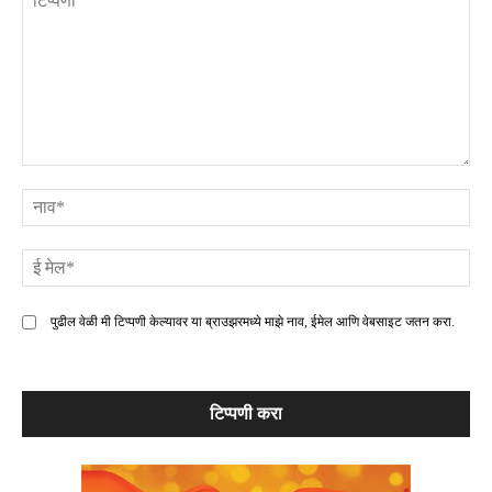
टिप्पणी
ना
ई
मे
पुढील वेळी मी टिप्पणी केल्यावर या ब्राउझरमध्ये माझे नाव, ईमेल आणि वेबसाइट जतन करा.