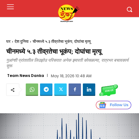
घर
देश दुनिया
चीनमध्ये ५.३ तीव्रतेचा भूकंप; दोघांचा मृत्यू
चीनमध्ये ५.३ तीव्रतेचा भूकंप; दोघांचा मृत्यू
गुआंग्शी प्रांतातील लिउझोउ परिसरात अनेक इमारती कोसळल्या, रात्रभर बचावकार्य
सुरू
Team News Danka
May 18, 2026 10:48 AM