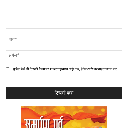
टिप्पणी
ना
ई
मे
पुढील वेळी मी टिप्पणी केल्यावर या ब्राउझरमध्ये माझे नाव, ईमेल आणि वेबसाइट जतन करा.