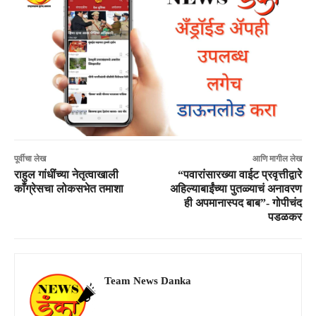
पूर्वीचा लेख
आणि मागील लेख
राहुल गांधींच्या नेतृत्वाखाली
“पवारांसारख्या वाईट प्रवृत्तीद्वारे
काँग्रेसचा लोकसभेत तमाशा
अहिल्याबाईंच्या पुतळ्याचं अनावरण
ही अपमानास्पद बाब”- गोपीचंद
पडळकर
Team News Danka