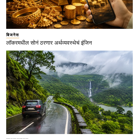
बिजनेस
लॉकरमधील सोनं ठरणार अर्थव्यवस्थेचं इंजिन