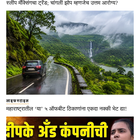
स्लीप मॅक्सिंगचा ट्रेंड; चांगली झोप म्हणजेच उत्तम आरोग्य?
लाइफस्टाइल
महाराष्ट्रातील ‘या’ ५ ऑफबीट ठिकाणांना एकदा नक्की भेट द्या!