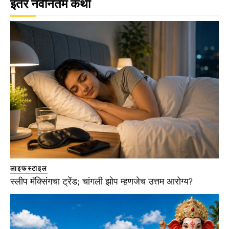
इतर नवीनतम कथा
लाइफस्टाइल
स्लीप मॅक्सिंगचा ट्रेंड; चांगली झोप म्हणजेच उत्तम आरोग्य?