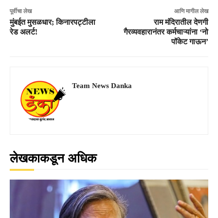
पूर्वीचा लेख
आणि मागील लेख
मुंबईत मुसळधार; किनारपट्टीला
राम मंदिरातील देणगी
रेड अलर्ट!
गैरव्यवहारानंतर कर्मचाऱ्यांना ‘नो
पॉकेट गाऊन’
Team News Danka
लेखकाकडून अधिक