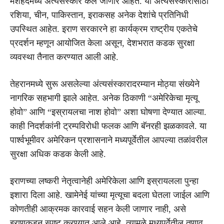
मशहदमध्ये अंत्यसंस्कार केले जाणार आहेत. या अंत्यसंस्कारासाठी
रशिया, चीन, पाकिस्तान, इराकसह अनेक देशांचे प्रतिनिधी
उपस्थित आहेत. इराण सरकारने हा कार्यक्रम राष्ट्रीय एकतेचे
प्रदर्शन म्हणून आयोजित केला असून, देशभरात कडक सुरक्षा
व्यवस्था तैनात करण्यात आली आहे.
तेहरानमध्ये सुरू असलेल्या अंत्यसंस्कारादरम्यान मोठ्या संख्येने
नागरिक सहभागी झाले आहेत. अनेक ठिकाणी “अमेरिकेचा मृत्यू
होवो” आणि “इस्रायलचा नाश होवो” अशा घोषणा देण्यात आल्या.
काही निदर्शकांनी ट्रम्पविरोधी फलक आणि बॅनरही झळकावले. या
पार्श्वभूमीवर अमेरिकन प्रशासनाने मध्यपूर्वेतील आपल्या तळांवरील
सुरक्षा अधिक कडक केली आहे.
इराणच्या लष्करी नेतृत्वानेही अमेरिकेला आणि इस्रायलला पुन्हा
इशारा दिला आहे. खामेनेई यांच्या मृत्यूचा बदला घेतला जाईल आणि
कोणतीही आक्रमक कारवाई सहन केली जाणार नाही, असे
इराणकडून स्पष्ट करण्यात आले आहे. त्यामुळे मध्यपूर्वेतील तणाव