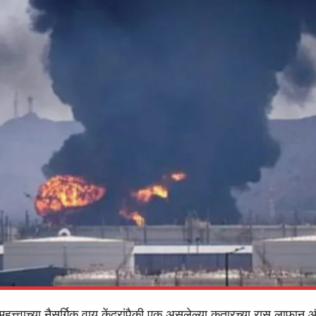
हत्त्वाच्या नैसर्गिक वायू केंद्रांपैकी एक असलेल्या कतारच्या रास लाफान 