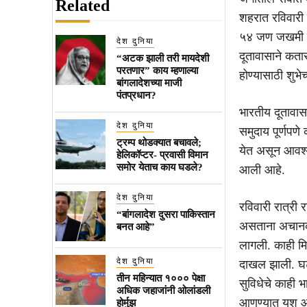
Related
शहरात रविवारी झ
५४ जण जखमी झाल
देश दुनिया
दूतावासाने कता
“अटक झाली तरी मायदेशी
परतणार” काय म्हणाल्या
होण्यासाठी शुभे
बांगलादेशच्या माजी
पंतप्रधान?
भारतीय दूतावा
देश दुनिया
समुदाय पूर्णपणे 
ट्रम्प थोडक्यात बचावले;
येत असून आवश्
हेलिकॉप्टर- प्रवासी विमान
समोर येताच काय घडले?
आली आहे.
देश दुनिया
रविवारी रात्री 
“बांगलादेश दुसरा पाकिस्तान
असताना अचानक स
बनत आहे”
लागली. काही म
देश दुनिया
दाखल झाली. घटन
तीन महिन्यात १००० पेक्षा
सुविधेचे काही भ
अधिक जहाजांनी ओलांडली
आणण्यात यश आले
होर्मुझ