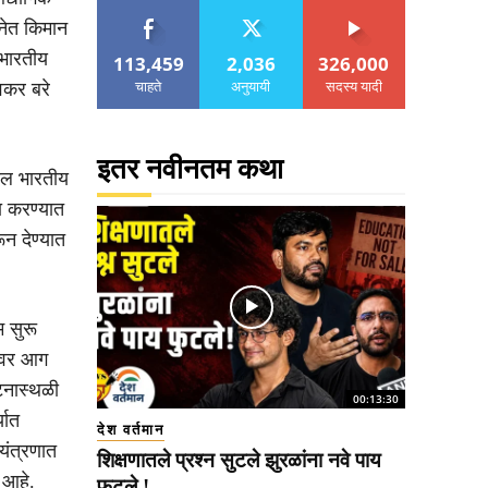
टनेत किमान
 भारतीय
113,459
2,036
326,000
चाहते
अनुयायी
सदस्य यादी
वकर बरे
इतर नवीनतम कथा
ील भारतीय
ना करण्यात
न देण्यात
म सुरू
णावर आग
टनास्थळी
00:13:30
यात
देश वर्तमान
ियंत्रणात
शिक्षणातले प्रश्न सुटले झुरळांना नवे पाय
 आहे.
फुटले !