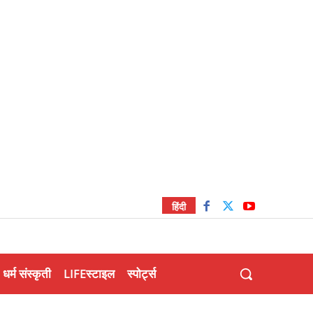
हिंदी
धर्म संस्कृती
LIFEस्टाइल
स्पोर्ट्स