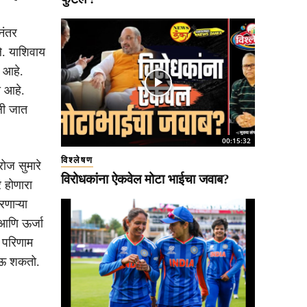
नंतर
े. याशिवाय
ू आहे.
ा आहे.
ेली जात
00:15:32
विश्लेषण
रोज सुमारे
विरोधकांना ऐकवेल मोटा भाईचा जवाब?
र होणारा
रणाऱ्या
 आणि ऊर्जा
चा परिणाम
 होऊ शकतो.