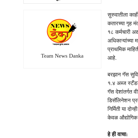
सुरुवातीला काही
कतारच्या गृह मं
१८ कर्मचारी अद्
अधिकाऱ्यांच्या
प्राथमिक माहिती
Team News Danka
आहे.
बरझान गॅस सुविध
१.४ अब्ज स्टँडर
गॅस देशांतर्गत व
डिसॅलिनेशन प्र
निर्मिती या दोन्
केवळ औद्योगिक क्
हे ही वाचा: