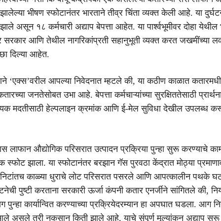
ालेल्या भीषण स्फोटानंतर भारताने तीव्र चिंता व्यक्त केली आहे. या दुर्घ
े असून १८ कर्मचारी अद्याप बेपत्ता आहेत. या पार्श्वभूमीवर दोहा येथील
र सरकार आणि तेथील नागरिकांप्रती सहानुभूती व्यक्त करत जखमींच्या ल
च्छा दिल्या आहेत.
साने ‘एक्स’वरील आपल्या निवेदनात म्हटले की, या कठीण काळात कतारमध
कतारच्या जनतेसोबत उभा आहे. बेपत्ता कर्मचाऱ्यांच्या सुरक्षिततेसाठी प्रार्थ
यक मदतीसाठी हेल्पलाइन क्रमांक आणि ई-मेल सुविधा देखील उपलब्ध करू
रास लाफान औद्योगिक परिसरात उत्पादन प्रक्रिया पुन्हा सुरू करण्याचे का
्फोट झाला. या स्फोटानंतर बरझान गॅस पुरवठा केंद्रात मोठ्या प्रमा
िनिटांतच काळ्या धुराचे लोट परिसरात पसरले आणि आपत्कालीन पथके घ
ेची पुष्टी करताना सरकारी ऊर्जा कंपनी कतार एनर्जीने सांगितले की, निर्
ाग पुन्हा कार्यान्वित करण्याच्या प्रक्रियेदरम्यान हा अपघात घडला. आग न
 असले तरी नुकसान किती झाले आहे, याचे संपूर्ण मूल्यांकन अद्याप सुरू