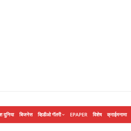
श दुनिया
बिजनेस
व्हिडीओ गॅलरी
EPAPER
विशेष
क्राईमनामा