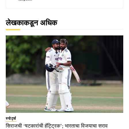
लेखकाकडून अधिक
स्पोर्ट्स
सिराजची ‘षटकारांची हॅट्ट्रिक’; भारताचा विजयाचा सराव