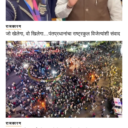
राजकारण
जो खेलेगा, वो खिलेगा…पंतप्रधानांचा राष्ट्रकुल विजेत्यांशी संवाद
राजकारण