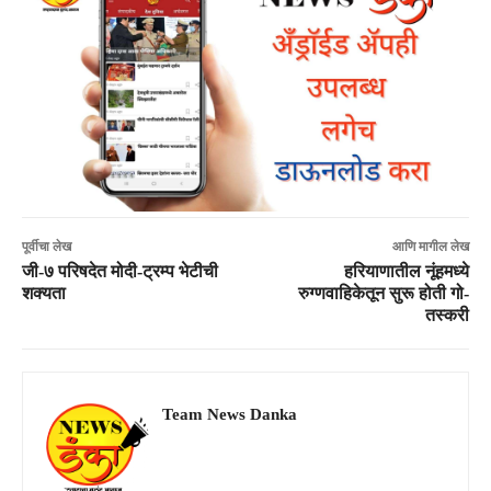
पूर्वीचा लेख
आणि मागील लेख
जी-७ परिषदेत मोदी-ट्रम्प भेटीची
हरियाणातील नूंहमध्ये
शक्यता
रुग्णवाहिकेतून सुरू होती गो-
तस्करी
Team News Danka