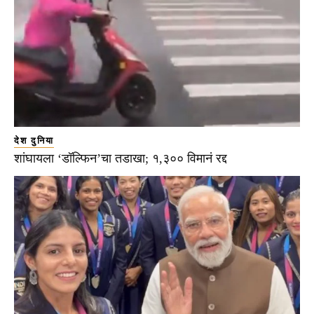
देश दुनिया
शांघायला ‘डॉल्फिन’चा तडाखा; १,३०० विमानं रद्द