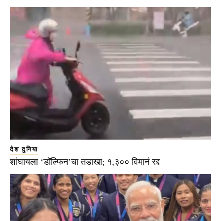
देश दुनिया
शांघायला ‘डॉल्फिन’चा तडाखा; १,३०० विमानं रद्द