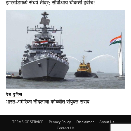
झारखंडमध्ये संघर्ष तीव्र; सीबीआय चौकशी हवीच!
देश दुनिया
भारत-अमेरिका नौदलाचा कोच्चीत संयुक्त सराव
TERMS OF SERVICE
Privacy Policy
Disclaimer
About Us
Contact Us