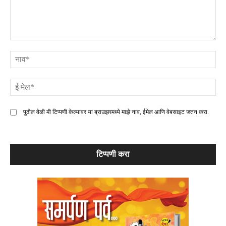
टिप्पणी
ना
ई
मे
पुढील वेळी मी टिप्पणी केल्यावर या ब्राउझरमध्ये माझे नाव, ईमेल आणि वेबसाइट जतन करा.