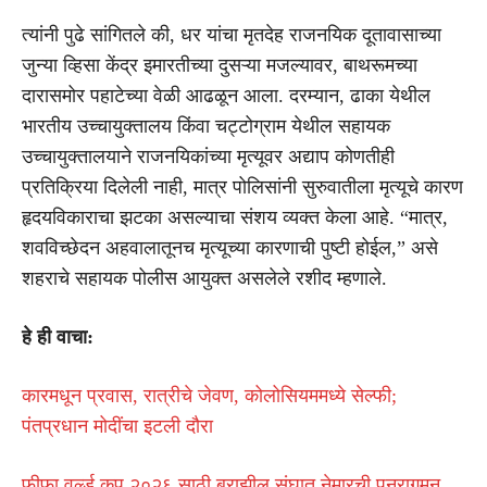
त्यांनी पुढे सांगितले की, धर यांचा मृतदेह राजनयिक दूतावासाच्या
जुन्या व्हिसा केंद्र इमारतीच्या दुसऱ्या मजल्यावर, बाथरूमच्या
दारासमोर पहाटेच्या वेळी आढळून आला. दरम्यान, ढाका येथील
भारतीय उच्चायुक्तालय किंवा चट्टोग्राम येथील सहायक
उच्चायुक्तालयाने राजनयिकांच्या मृत्यूवर अद्याप कोणतीही
प्रतिक्रिया दिलेली नाही, मात्र पोलिसांनी सुरुवातीला मृत्यूचे कारण
हृदयविकाराचा झटका असल्याचा संशय व्यक्त केला आहे. “मात्र,
शवविच्छेदन अहवालातूनच मृत्यूच्या कारणाची पुष्टी होईल,” असे
शहराचे सहायक पोलीस आयुक्त असलेले रशीद म्हणाले.
हे ही वाचा:
कारमधून प्रवास, रात्रीचे जेवण, कोलोसियममध्ये सेल्फी;
पंतप्रधान मोदींचा इटली दौरा
फीफा वर्ल्ड कप २०२६ साठी ब्राझील संघात नेमारची पुनरागमन