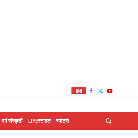
हिंदी
धर्म संस्कृती
LIFEस्टाइल
स्पोर्ट्स