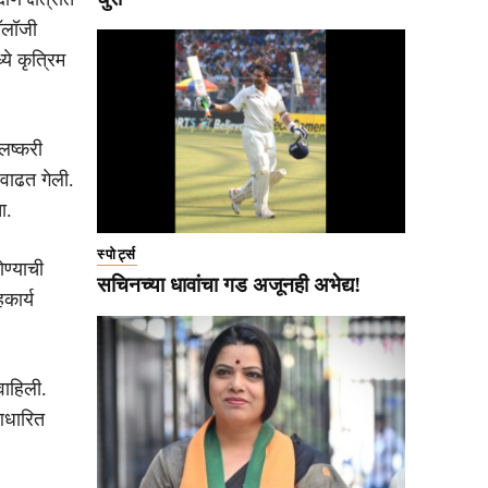
नॉलॉजी
ये कृत्रिम
लष्करी
 वाढत गेली.
ा.
स्पोर्ट्स
ोण्याची
सचिनच्या धावांचा गड अजूनही अभेद्य!
कार्य
 वाहिली.
 आधारित