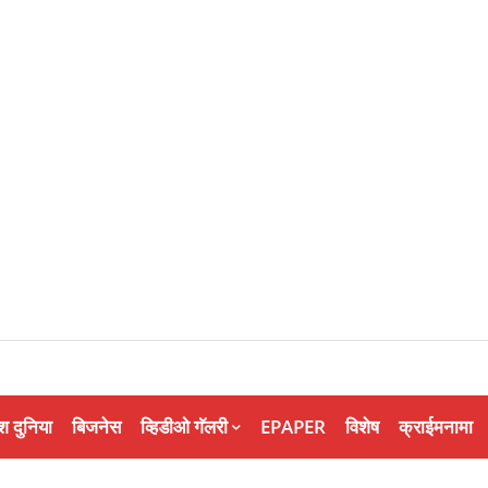
श दुनिया
बिजनेस
व्हिडीओ गॅलरी
EPAPER
विशेष
क्राईमनामा