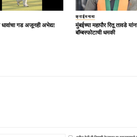
क्राईमनामा
 धावांचा गड अजूनही अभेद्य!
मुंबईच्या महापौर रितू तावडे यांना 
बॉम्बस्फोटाची धमकी
ई