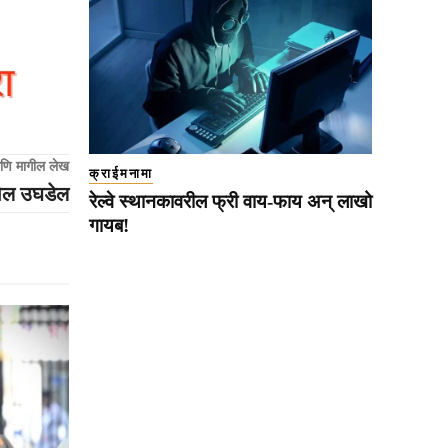
णि मागील लेख
क्राईमनामा
पोल उघडेल
रेल्वे स्थानकावरील फ्री वाय-फाय अन् लाखो
गायब!