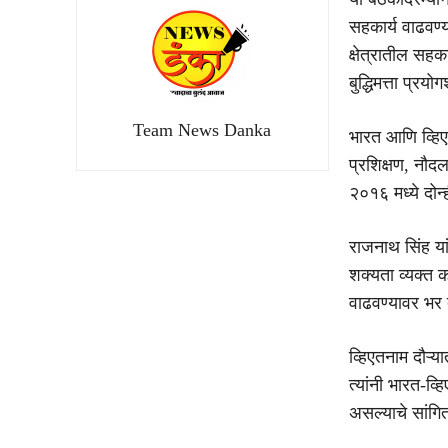
सहकार्य वाढवण्या
क्षेत्रातील सहक
बुद्धिमत्ता प्
Team News Danka
भारत आणि व्हिए
प्रशिक्षण, नौदल
२०१६ मध्ये दोन्
राजनाथ सिंह यांच
शक्यता व्यक्त क
वाढवण्यावर भर द
व्हिएतनाम दौऱ्या
त्यांनी भारत-व्
असल्याचे सांगित