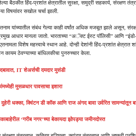
ल्या बैठकीत हिंद-प्रशांत क्षेत्रातील सुरक्षा, समुद्री सहकार्य, संरक्षण तंत
्य या विषयांवर सखोल चर्चा झाली.
नाम यांच्यातील संबंध गेल्या काही वर्षांत अधिक मजबूत झाले असून, संरक्षण
 प्रमुख आधार मानला जातो. भारताच्या “अॅक्ट ईस्ट पॉलिसी” आणि “इंडो
एतनामला विशेष महत्त्वाचे स्थान आहे. दोन्ही देशांनी हिंद-प्रशांत क्षेत्रात शां
न कायम ठेवण्याच्या बांधिलकीचा पुनरुच्चार केला.
ी दबावात, IT शेअर्सची दमदार मुसंडी
ांमध्येही मुसळधार पावसाचा इशारा
ा दुहेरी धक्का, क्विंटन डी कॉक आणि राज अंगद बावा उर्वरित सामन्यांतून बा
स्थानकाबाहेरील ‘गरीब नगर’च्या बेकायदा झोपड्या जमीनदोस्त
ंरक्षण तंत्रज्ञान, कृत्रिम बुद्धिमत्ता, क्वांटम तंत्रज्ञान आणि लष्करी प्रशिक्