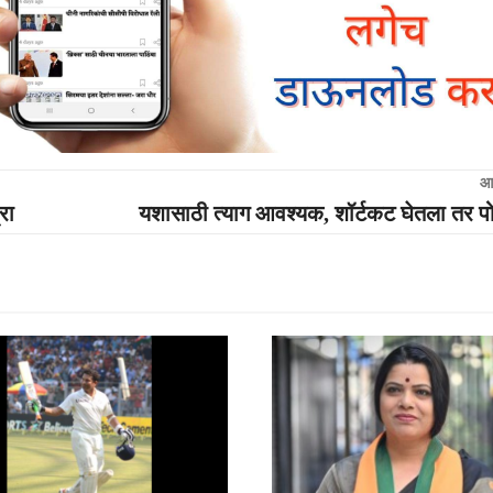
आ
रा
यशासाठी त्याग आवश्यक, शॉर्टकट घेतला तर 