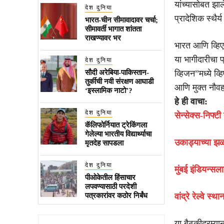
यांच्यासोबत झाले
देश दुनिया
प्रादेशिक स्थैर
भारत-चीन सीमावादावर चर्चा;
सीमावर्ती भागात शांतता
राखण्यावर भर
भारत आणि व्हिएत
या भागीदारीचा
देश दुनिया
सौदी अरेबिया-पाकिस्तान-
व्हिजन”मध्ये व्हि
तुर्कीची नवी संरक्षण आघाडी
आणि मुक्त नौवह
‘इस्लामिक नाटो’?
हे ही वाचा:
देश दुनिया
सेन्सेक्स-निफ्ट
कॅलिफोर्नियात ट्रेकिंगला
गेलेल्या भारतीय विद्यार्थ्याचा
उकाड्याच्या झळ
मृतदेह सापडला
देश दुनिया
मुंबई इंडियन्सल
पीओकेतील हिंसाचार
लपवण्यासाठी परदेशी
पत्रकारांवर कठोर निर्बंध
वांद्रे रेल्वे 
या बैठकीदरम्यान स