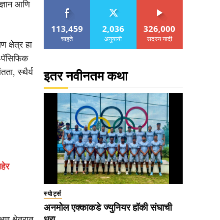
्रज्ञान आणि
113,459
2,036
326,000
चाहते
अनुयायी
सदस्य यादी
 क्षेत्र हा
-पॅसिफिक
तता, स्थैर्य
इतर नवीनतम कथा
हेर
स्पोर्ट्स
अनमोल एक्काकडे ज्युनियर हॉकी संघाची
धुरा
षण क्षेत्रात