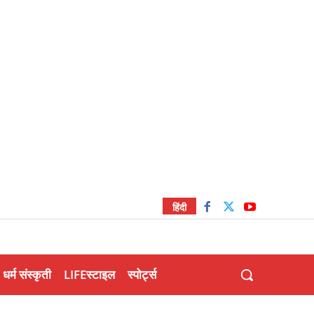
हिंदी
धर्म संस्कृती
LIFEस्टाइल
स्पोर्ट्स