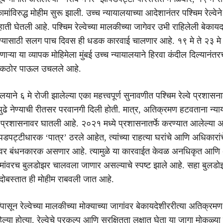
ांविरुद्ध मोहीम सुरू झाली. उच्च न्यायालयाच्या आदेशानंतर पश्चिम रेल्वेने
ती घेतली आहे. पश्चिम रेल्वेच्या मालकीच्या जागेवर उभी राहिलेली बेकायद
्यासाठी सलग पाच दिवस ही धडक कारवाई चालणार आहे. १९ मे ते २३ मे
्या या व्यापक मोहिमेला मुंबई उच्च न्यायालयाने हिरवा कंदील दिल्यानंतर
्यंत कठोर पाऊल उचलले आहे.
ालयाने ६ मे रोजी झालेल्या एका महत्त्वपूर्ण सुनावणीत पश्चिम रेल्वे प्रशासन
ुढे नेण्याची रीतसर परवानगी दिली होती. मात्र, अतिक्रमण हटवताना न्या
ी प्रशासनावर घातली आहे. २०२१ मध्ये प्रशासनातर्फे करण्यात आलेल्या 
झोपडपट्टीधारक ‘पात्र’ ठरले आहेत, त्यांच्या राहत्या घरांचे आणि अधिकारांच
वर बंधनकारक असणार आहे. त्यामुळे या कारवाईत केवळ अनधिकृत आणि 
कामांवरच बुलडोझर चालवला जाणार असल्याचे स्पष्ट झाले आहे. सहा बुलड
ंदोबस्तात ही मोहीम राबवली जात आहे.
षांपासून रेल्वेच्या मालकीच्या मोक्याच्या जागांवर बेकायदेशीररीत्या अतिक्र
हिल्या होत्या. रेल्वेचे प्रकल्प आणि सुरक्षितता लक्षात घेता या जागा मोकळ्य