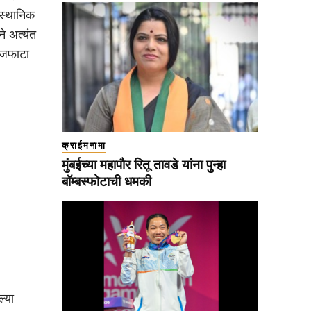
 स्थानिक
े अत्यंत
ौजफाटा
क्राईमनामा
मुंबईच्या महापौर रितू तावडे यांना पुन्हा
बॉम्बस्फोटाची धमकी
ल्या