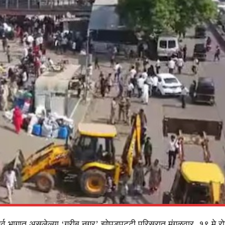
े पूर्व भागात असलेल्या ‘गरीब नगर’ झोपडपट्टी परिसरात मंगळवार, १९ मे र