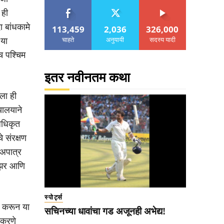
 ही
ा बांधकामे
113,459
2,036
326,000
चाहते
अनुयायी
सदस्य यादी
 या
च पश्चिम
इतर नवीनतम कथा
ाला ही
यालयाने
अधिकृत
े संरक्षण
अपात्र
ोझर आणि
स्पोर्ट्स
मण करून या
सचिनच्या धावांचा गड अजूनही अभेद्य!
ा करणे