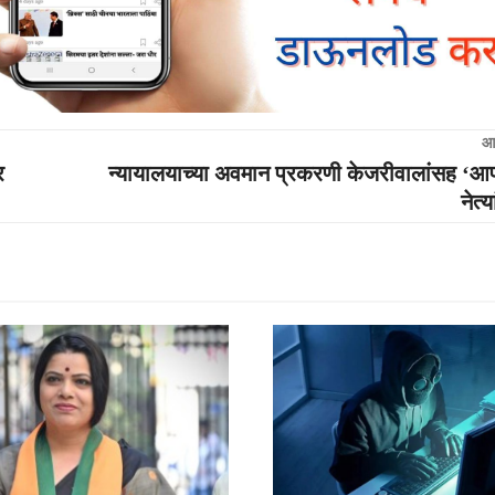
आ
र
न्यायालयाच्या अवमान प्रकरणी केजरीवालांसह ‘आप
नेत्