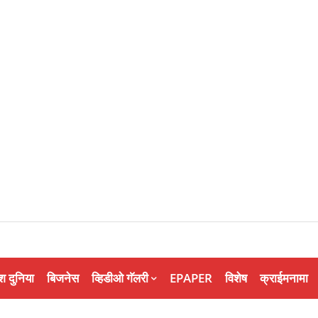
श दुनिया
बिजनेस
व्हिडीओ गॅलरी
EPAPER
विशेष
क्राईमनामा