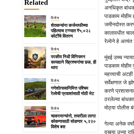
Related
अनधिकृत बांधकाम
पाडकाम मोहीम हा
विशेष
जमीनदोस्त करण
शेतकऱ्यांना कर्जमाफीच्या
पहिल्याच टप्प्यात ₹५,०२८
कालावधीत चालणाऱ
कोटींचे वितरण
रेल्वेने हे अत
विशेष
परकीय निधी विनियमन
मुंबई उच्च न्याय
कायद्याने ख्रिश्चनांचा छळ, ही
पाडकाम मोहीम प
थाप!
महत्त्वाची अटह
विशेष
सर्वेक्षणात जे 
गणेशोत्सवानिमित्त पश्चिम
करणे प्रशासना
रेल्वेची प्रवाशांसाठी मोठी भेट
ठरलेल्या बांध
मोठ्या पोलीस ब
विशेष
चाकरमान्यांनो, तयारीला लागा!
कोकणासाठी सोडणार ५,२२०
गेल्या अनेक वर्
विशेष बस
वस्त्या उभ्या रा