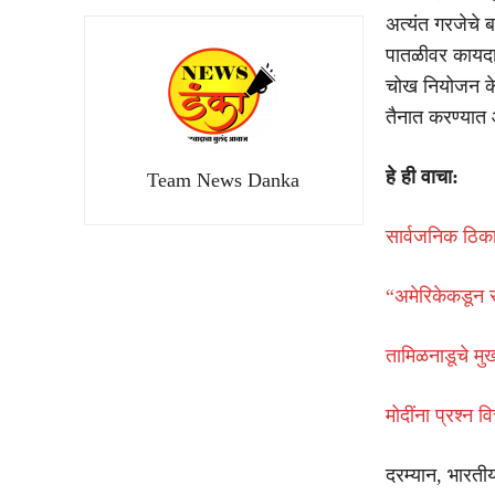
अत्यंत गरजेचे 
पातळीवर कायदा व
चोख नियोजन के
तैनात करण्यात 
हे ही वाचा:
Team News Danka
सार्वजनिक ठिकाण
“अमेरिकेकडून 
तामिळनाडूचे मु
मोदींना प्रश्न 
दरम्यान, भारतीय 