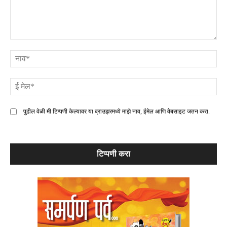
टिप्पणी
ना
ई
मे
पुढील वेळी मी टिप्पणी केल्यावर या ब्राउझरमध्ये माझे नाव, ईमेल आणि वेबसाइट जतन करा.