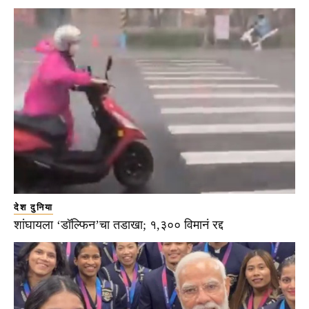
देश दुनिया
शांघायला ‘डॉल्फिन’चा तडाखा; १,३०० विमानं रद्द