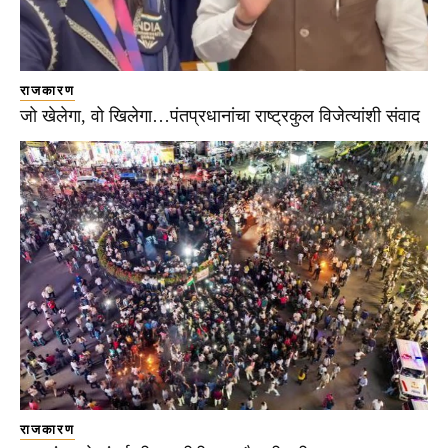
राजकारण
जो खेलेगा, वो खिलेगा…पंतप्रधानांचा राष्ट्रकुल विजेत्यांशी संवाद
राजकारण