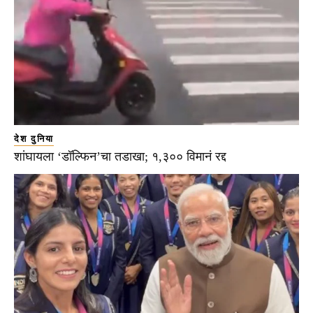
देश दुनिया
शांघायला ‘डॉल्फिन’चा तडाखा; १,३०० विमानं रद्द