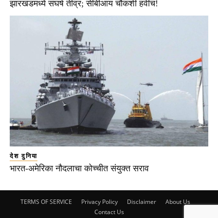
झारखंडमध्ये संघर्ष तीव्र; सीबीआय चौकशी हवीच!
देश दुनिया
भारत-अमेरिका नौदलाचा कोच्चीत संयुक्त सराव
TERMS OF SERVICE
Privacy Policy
Disclaimer
About Us
Contact Us