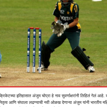
रिकेटच्या इतिहासात अंजुम चोप्रा हे नाव सुवर्णाक्षरांनी लिहिलं गेलं आहे.
नेतृत्व आणि संघाला लढण्याची नवी ओळख देणाऱ्या अंजुम यांनी भारतीय मह