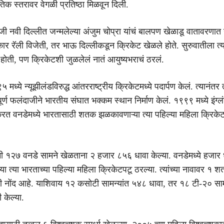
िक स्तरावर वेगळी प्रतिष्ठा मिळवून दिली.
ी नवी दिल्लीत जन्मलेल्या अंजुम चोप्रा यांचं बालपण खेळाडू वातावरणात 
ार रॅली विजेती, तर भाऊ दिल्लीकडून क्रिकेट खेळले होते. सुरुवातीला त
 होती, पण क्रिकेटशी जुळलेलं नातं आयुष्यभराचं ठरलं.
 मध्ये न्यूझीलंडविरुद्ध आंतरराष्ट्रीय क्रिकेटमध्ये पदार्पण केलं. त्यानंतर त्
र्ण फलंदाजीने भारतीय संघात भक्कम स्थान निर्माण केलं. १९९९ मध्ये इंग्लं
त वनडेमध्ये भारतासाठी शतक झळकावणाऱ्या त्या पहिल्या महिला क्रिकेट
ंनी १२७ वनडे सामने खेळताना २ हजार ८५६ धावा केल्या. वनडेमध्ये हजार 
्या त्या भारताच्या पहिल्या महिला क्रिकेटपटू ठरल्या. त्यांच्या नावावर 
 नोंद आहे. याशिवाय १२ कसोटी सामन्यांत ५४८ धावा, तर १८ टी-२० साम
 केल्या.