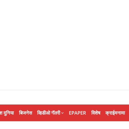
श दुनिया
बिजनेस
व्हिडीओ गॅलरी
EPAPER
विशेष
क्राईमनामा