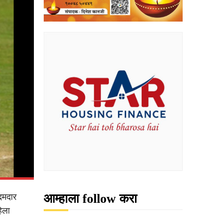
आम्हाला follow करा
 दमदार
िला