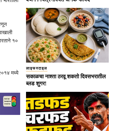
ात भारताला
हणून
्वाखाली
ारताने १०
लाइफस्टाइल
२०१४ मध्ये
सकाळचा नाश्ता ठरवू शकतो दिवसभरातील
ब्लड शुगर!