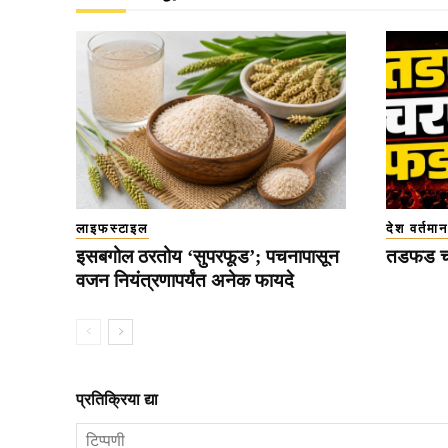
लाइफस्टाइल
देश वर्तमान
इसबगोल ठरतोय ‘सुपरफूड’; पचनापासून
तडफड च
वजन नियंत्रणापर्यंत अनेक फायदे
प्रतिक्रिया द्या