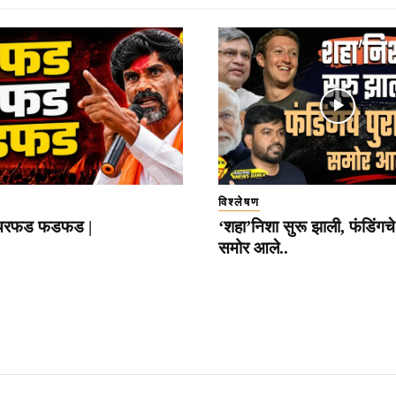
विश्लेषण
रफड फडफड |
‘शहा’निशा सुरू झाली, फंडिंगचे 
समोर आले..