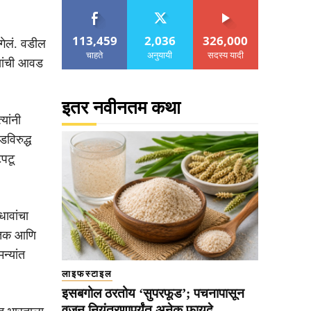
113,459
2,036
326,000
गेलं. वडील
चाहते
अनुयायी
सदस्य यादी
्यांची आवड
इतर नवीनतम कथा
यांनी
डविरुद्ध
पटू
धावांचा
१ शतक आणि
न्यांत
लाइफस्टाइल
इसबगोल ठरतोय ‘सुपरफूड’; पचनापासून
वजन नियंत्रणापर्यंत अनेक फायदे