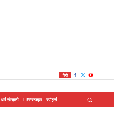
हिंदी
धर्म संस्कृती
LIFEस्टाइल
स्पोर्ट्स