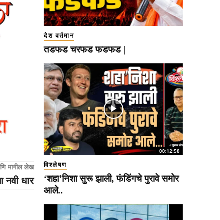
देश वर्तमान
तडफड चरफड फडफड |
00:12:58
विश्लेषण
णि मागील लेख
‘शहा’निशा सुरू झाली, फंडिंगचे पुरावे समोर
ना नवी धार
आले..