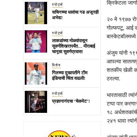
क्रिकेटला जागत
स्पोर्ट्स
सचिनच्या धावांचा गड अजूनही
अभेद्य!
२० मे १९७७ रोज
गोल्फपटू, आई क
स्पोर्ट्स
बास्केटबॉलमध्ये
लाकडांच्या मोळ्यांपासून
सुवर्णशिखरापर्यंत… मीराबाई
चानूचा सुवर्णप्रवास!
अंजुम यांनी १९९५
आपल्या सातत्यपू
विशेष
शतकीय खेळी कर
गिलच्या दुखापतीने टीम
ठरल्या.
इंडियाची चिंता वाढली!
स्पोर्ट्स
भारतासाठी त्या
प्रज्ञानानंदचा ‘चेकमेट’!
टप्पा पार करणाऱ
१८ अर्धशतकांची
२४१ धावा त्यांनी