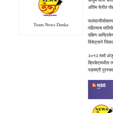
अंजुम यांनी भा
अंतिम फेरीत पोहो
फलंदाजीसोबतच त्
Team News Danka
पहिल्याच मालिकेत
दक्षिण आफ्रिके
विकेट्सने जिंक
२०१२ मध्ये अंजु
क्रिकेटमधील त्य
पद्मश्री पुरस्क