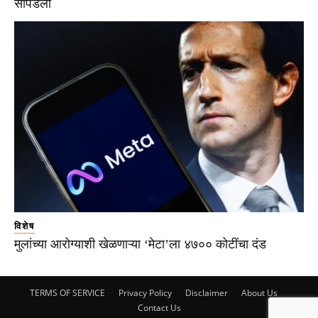
सापडला
विशेष
मुलांच्या आरोग्याशी खेळणाऱ्या ‘मेटा’ला ४७०० कोटींचा दंड
TERMS OF SERVICE
Privacy Policy
Disclaimer
About Us
Contact Us