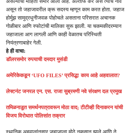
असल्याची माहिती समोर आली आहे. अल्ताफ केर असे त्याचे नाव
असून तो जहाजावरील क्रू सदस्य म्हणून काम करत होता. जहाज
होर्मुझ सामुद्रधुनीजवळ पोहोचले असताना परिसरात अचानक
गोळीबार आणि स्फोटांची मालिका सुरू झाली. या चकमकीदरम्यान
जहाजाला आग लागली आणि काही वेळातच परिस्थिती
नियंत्रणाबाहेर गेली.
हे ही वाचा:
डॉलरसमोर रुपयाची दमदार मुसंडी
अमेरिकेकडून ‘UFO FILES’ प्रसिद्ध! काय आहे अहवालात?
लेफ्टनंट जनरल एन. एस. राजा सुब्रमणी नवे संरक्षण दल प्रमुख
तमिळनाडूत समर्थनपत्रावरून मोठा वाद; टीटीव्ही दिनाकरन यांची
विजय विरोधात पोलिसांत तक्रार
स्थानिक अहवालांनुसार जहाजाला मोठे नुकसान झाले आणि ते