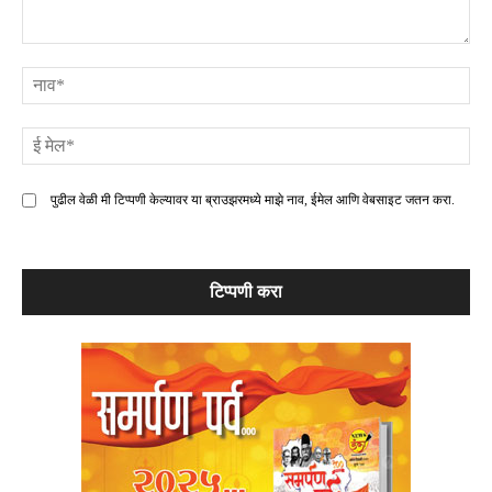
टिप्पणी
ना
ई
मे
पुढील वेळी मी टिप्पणी केल्यावर या ब्राउझरमध्ये माझे नाव, ईमेल आणि वेबसाइट जतन करा.