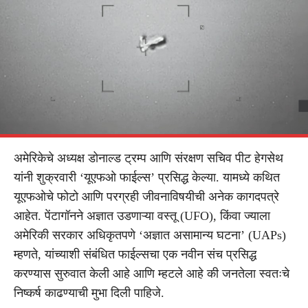
अमेरिकेचे अध्यक्ष डोनाल्ड ट्रम्प आणि संरक्षण सचिव पीट हेगसेथ
यांनी शुक्रवारी ‘यूएफओ फाईल्स’ प्रसिद्ध केल्या. यामध्ये कथित
यूएफओचे फोटो आणि परग्रही जीवनाविषयीची अनेक कागदपत्रे
आहेत. पेंटागॉनने अज्ञात उडणाऱ्या वस्तू (UFO), किंवा ज्याला
अमेरिकी सरकार अधिकृतपणे ‘अज्ञात असामान्य घटना’ (UAPs)
म्हणते, यांच्याशी संबंधित फाईल्सचा एक नवीन संच प्रसिद्ध
करण्यास सुरुवात केली आहे आणि म्हटले आहे की जनतेला स्वतःचे
निष्कर्ष काढण्याची मुभा दिली पाहिजे.