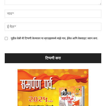
टिप्पणी
ना
ई
मे
पुढील वेळी मी टिप्पणी केल्यावर या ब्राउझरमध्ये माझे नाव, ईमेल आणि वेबसाइट जतन करा.