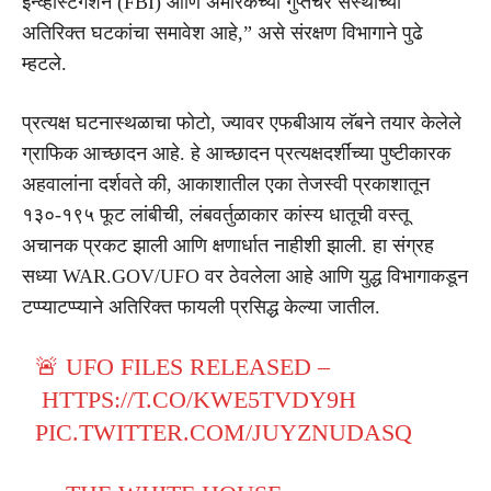
इन्व्हेस्टिगेशन (FBI) आणि अमेरिकेच्या गुप्तचर संस्थांच्या
अतिरिक्त घटकांचा समावेश आहे,” असे संरक्षण विभागाने पुढे
म्हटले.
प्रत्यक्ष घटनास्थळाचा फोटो, ज्यावर एफबीआय लॅबने तयार केलेले
ग्राफिक आच्छादन आहे. हे आच्छादन प्रत्यक्षदर्शींच्या पुष्टीकारक
अहवालांना दर्शवते की, आकाशातील एका तेजस्वी प्रकाशातून
१३०-१९५ फूट लांबीची, लंबवर्तुळाकार कांस्य धातूची वस्तू
अचानक प्रकट झाली आणि क्षणार्धात नाहीशी झाली. हा संग्रह
सध्या
WAR.GOV/UFO
वर ठेवलेला आहे आणि युद्ध विभागाकडून
टप्प्याटप्प्याने अतिरिक्त फायली प्रसिद्ध केल्या जातील.
🚨 UFO FILES RELEASED –
HTTPS://T.CO/KWE5TVDY9H
PIC.TWITTER.COM/JUYZNUDASQ