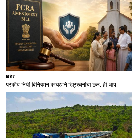
विशेष
परकीय निधी विनियमन कायद्याने ख्रिश्चनांचा छळ, ही थाप!