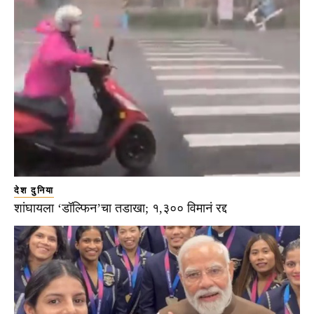
देश दुनिया
शांघायला ‘डॉल्फिन’चा तडाखा; १,३०० विमानं रद्द