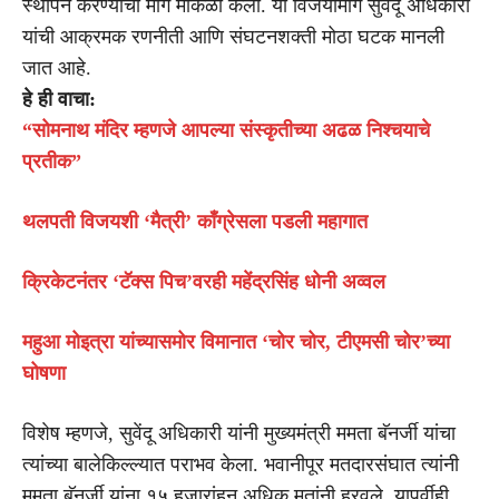
स्थापन करण्याचा मार्ग मोकळा केला. या विजयामागे सुवेंदू अधिकारी
यांची आक्रमक रणनीती आणि संघटनशक्ती मोठा घटक मानली
जात आहे.
हे ही वाचा:
“सोमनाथ मंदिर म्हणजे आपल्या संस्कृतीच्या अढळ निश्चयाचे
प्रतीक”
थलपती विजयशी ‘मैत्री’ काँग्रेसला पडली महागात
क्रिकेटनंतर ‘टॅक्स पिच’वरही महेंद्रसिंह धोनी अव्वल
महुआ मोइत्रा यांच्यासमोर विमानात ‘चोर चोर, टीएमसी चोर’च्या
घोषणा
विशेष म्हणजे, सुवेंदू अधिकारी यांनी मुख्यमंत्री ममता बॅनर्जी यांचा
त्यांच्या बालेकिल्ल्यात पराभव केला. भवानीपूर मतदारसंघात त्यांनी
ममता बॅनर्जी यांना १५ हजारांहून अधिक मतांनी हरवले. यापूर्वीही