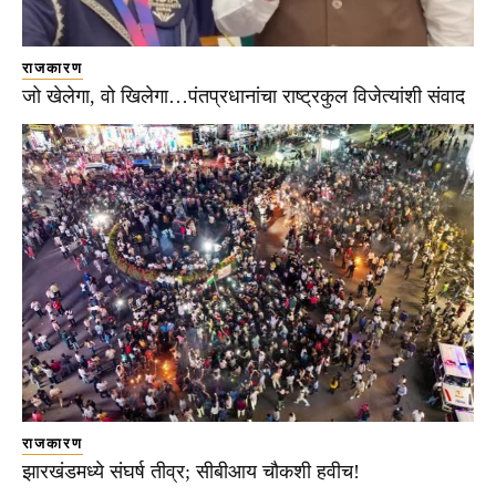
राजकारण
जो खेलेगा, वो खिलेगा…पंतप्रधानांचा राष्ट्रकुल विजेत्यांशी संवाद
राजकारण
झारखंडमध्ये संघर्ष तीव्र; सीबीआय चौकशी हवीच!