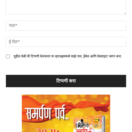
टिप्पणी
ना
ई
मे
पुढील वेळी मी टिप्पणी केल्यावर या ब्राउझरमध्ये माझे नाव, ईमेल आणि वेबसाइट जतन करा.