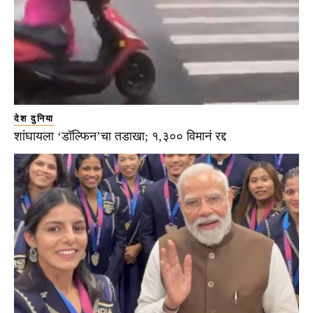
देश दुनिया
शांघायला ‘डॉल्फिन’चा तडाखा; १,३०० विमानं रद्द