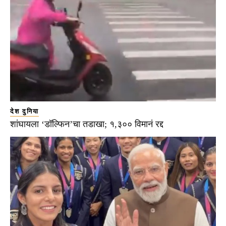
देश दुनिया
शांघायला ‘डॉल्फिन’चा तडाखा; १,३०० विमानं रद्द