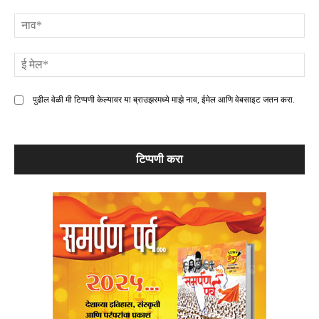
टिप्पणी
ना
ई
मे
पुढील वेळी मी टिप्पणी केल्यावर या ब्राउझरमध्ये माझे नाव, ईमेल आणि वेबसाइट जतन करा.