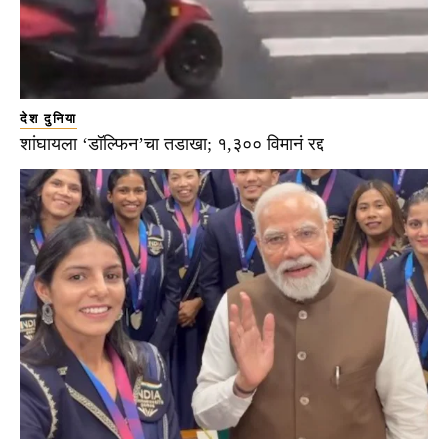
देश दुनिया
शांघायला ‘डॉल्फिन’चा तडाखा; १,३०० विमानं रद्द