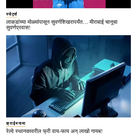
स्पोर्ट्स
लाकडांच्या मोळ्यांपासून सुवर्णशिखरापर्यंत… मीराबाई चानूचा
सुवर्णप्रवास!
क्राईमनामा
रेल्वे स्थानकावरील फ्री वाय-फाय अन् लाखो गायब!