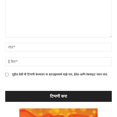
टिप्पणी
ना
ई
मे
पुढील वेळी मी टिप्पणी केल्यावर या ब्राउझरमध्ये माझे नाव, ईमेल आणि वेबसाइट जतन करा.