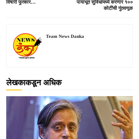
विषारी फुत्कार…
पायाभूत सुविधांमध्ये करणार १००
कोटींची गुंतवणूक
Team News Danka
लेखकाकडून अधिक