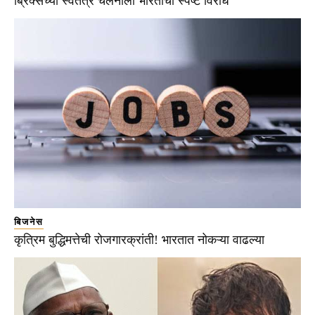
ब्रिक्सच्या स्वतंत्र चलनाला भारताचा स्पष्ट विरोध
बिजनेस
कृत्रिम बुद्धिमत्तेची रोजगारक्रांती! भारतात नोकऱ्या वाढल्या