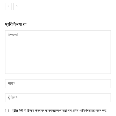
प्रतिक्रिया द्या
टिप्पणी
ना
ई
मे
पुढील वेळी मी टिप्पणी केल्यावर या ब्राउझरमध्ये माझे नाव, ईमेल आणि वेबसाइट जतन करा.