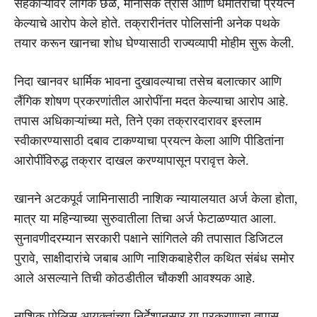
सहकाऱ्यांवर लैंगिक छळ, मानसिक त्रास आणि धर्मांतराचा प्रयत्न
केल्याचे आरोप केले होते. तक्रारीनंतर पोलिसांनी अनेक पथके
तयार करून खानचा शोध घेण्यासाठी राज्यव्यापी मोहीम सुरू केली.
निदा खानवर धार्मिक भावना दुखावल्याचा तसेच बलात्कार आणि
लैंगिक शोषण प्रकरणांतील आरोपींना मदत केल्याचा आरोप आहे.
तपास अधिकाऱ्यांच्या मते, तिने एका तक्रारदारावर इस्लाम
स्वीकारण्यासाठी दबाव टाकण्याचा प्रयत्न केला आणि पीडितांना
आरोपींविरुद्ध तक्रार दाखल करण्यापासून परावृत्त केले.
खानने अटकपूर्व जामिनासाठी नाशिक न्यायालयात अर्ज केला होता,
मात्र या महिन्याच्या सुरुवातीला तिचा अर्ज फेटाळण्यात आला.
सुनावणीदरम्यान सरकारी पक्षाने सांगितले की तपासात डिजिटल
पुरावे, साक्षीदारांचे जबाब आणि नाशिकबाहेरील कथित संबंध समोर
आले असल्याने तिची कोठडीतील चौकशी आवश्यक आहे.
नाशिक पोलिस आयुक्तांच्या निर्देशानुसार या प्रकरणाचा तपास