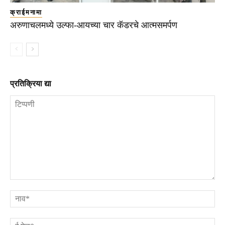
क्राईमनामा
अरुणाचलमध्ये उल्फा-आयच्या चार कॅडरचे आत्मसमर्पण
प्रतिक्रिया द्या
टिप्पणी
ना
ई