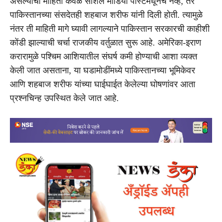
असल्याची माहिती केवळ सोशल मीडिया पोस्टमधूनच नव्हे, तर
पाकिस्तानच्या संसदेतही शहबाज शरीफ यांनी दिली होती. त्यामुळे
नंतर ती माहिती मागे घ्यावी लागल्याने पाकिस्तान सरकारची काहीशी
कोंडी झाल्याची चर्चा राजकीय वर्तुळात सुरू आहे. अमेरिका-इराण
करारामुळे पश्चिम आशियातील संघर्ष कमी होण्याची आशा व्यक्त
केली जात असताना, या घडामोडींमध्ये पाकिस्तानच्या भूमिकेवर
आणि शहबाज शरीफ यांच्या घाईघाईत केलेल्या घोषणांवर आता
प्रश्नचिन्ह उपस्थित केले जात आहे.