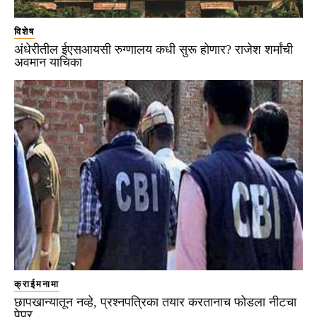
विशेष
अंधेरीतील ईएसआयसी रुग्णालय कधी सुरू होणार? राजेश शर्मांची
अवमान याचिका
क्राईमनामा
छापखान्यातून नव्हे, प्रश्नपत्रिका तयार करतानाच फोडला नीटचा
पेपर