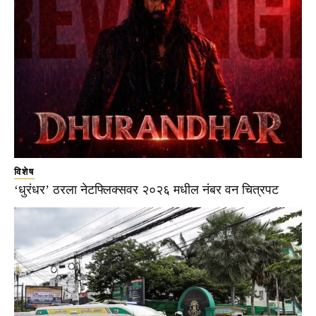
विशेष
‘धुरंधर’ ठरला नेटफ्लिक्सवर २०२६ मधील नंबर वन चित्रपट