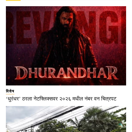
विशेष
‘धुरंधर’ ठरला नेटफ्लिक्सवर २०२६ मधील नंबर वन चित्रपट