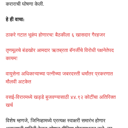
कराराची घोषणा केली.
हे ही वाचा:
ठाकरे गटात भूकंप होणारच! बैठकीला ६ खासदार गैरहजर
तृणमूलचे बंडखोर आमदार ऋतब्रता बॅनर्जींचे विरोधी पक्षनेतेपद
कायम!
वायुसेना अधिकाऱ्याच्या पत्नीच्या जबरदस्ती धर्मांतर प्रकरणात
मौलवी अटकेत
वसई-विरारमध्ये खड्डे बुजवण्यासाठी ४४.९२ कोटींचा अतिरिक्त
खर्च
विशेष म्हणजे, जिनिव्हामध्ये प्रत्यक्ष स्वाक्षरी समारंभ होणार