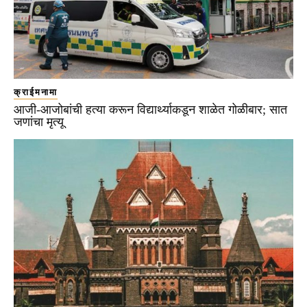
क्राईमनामा
आजी-आजोबांची हत्या करून विद्यार्थ्याकडून शाळेत गोळीबार; सात
जणांचा मृत्यू