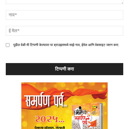
टिप्पणी
ना
ई
मे
पुढील वेळी मी टिप्पणी केल्यावर या ब्राउझरमध्ये माझे नाव, ईमेल आणि वेबसाइट जतन करा.