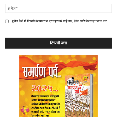
ई
मे
पुढील वेळी मी टिप्पणी केल्यावर या ब्राउझरमध्ये माझे नाव, ईमेल आणि वेबसाइट जतन करा.