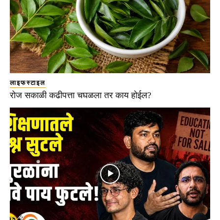
लाइफस्टाइल
रोज सकाळी कढीपत्ता चघळला तर काय होईल?