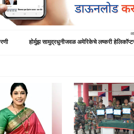
आ
करणी
होर्मुझ सामुद्रधुनीजवळ अमेरिकेचे लष्करी हेलिकॉप