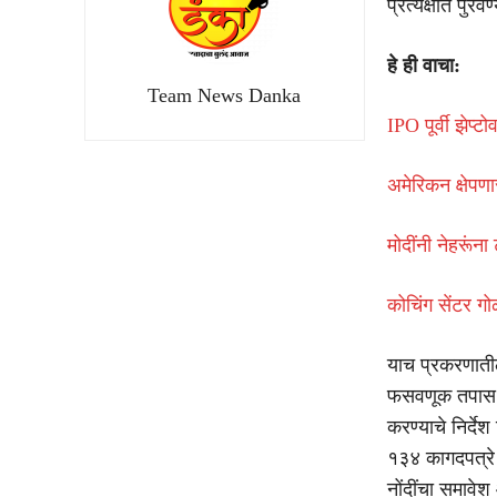
प्रत्यक्षात पुरव
हे ही वाचा:
Team News Danka
IPO पूर्वी झेप
अमेरिकन क्षेपण
मोदींनी नेहरूंन
कोचिंग सेंटर ग
याच प्रकरणातील
फसवणूक तपास का
करण्याचे निर्दे
१३४ कागदपत्रे 
नोंदींचा समावे