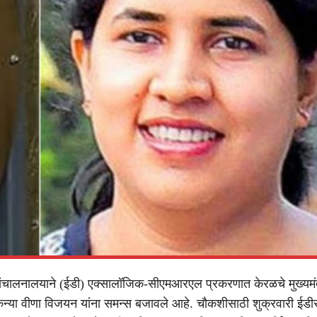
चालनालयाने (ईडी) एक्सालॉजिक-सीएमआरएल प्रकरणात केरळचे मुख्यमंत
कन्या वीणा विजयन यांना समन्स बजावले आहे. चौकशीसाठी शुक्रवारी ईड