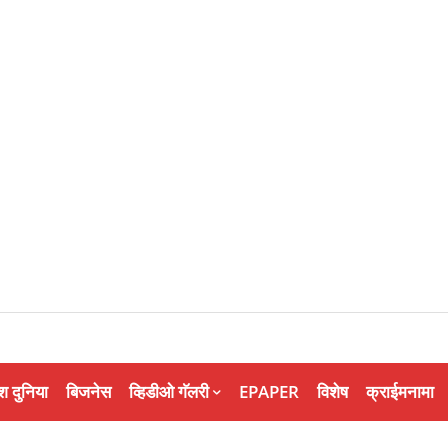
श दुनिया
बिजनेस
व्हिडीओ गॅलरी
EPAPER
विशेष
क्राईमनामा