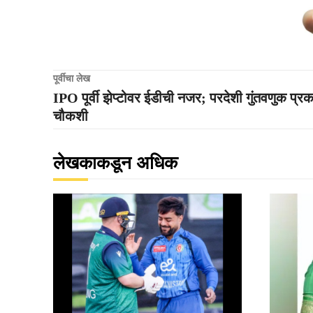
पूर्वीचा लेख
IPO पूर्वी झेप्टोवर ईडीची नजर; परदेशी गुंतवणुक प्र
चौकशी
लेखकाकडून अधिक