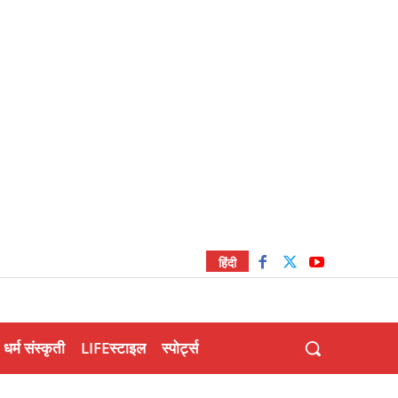
हिंदी
धर्म संस्कृती
LIFEस्टाइल
स्पोर्ट्स