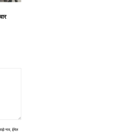
चार
माझे नाव, ईमेल