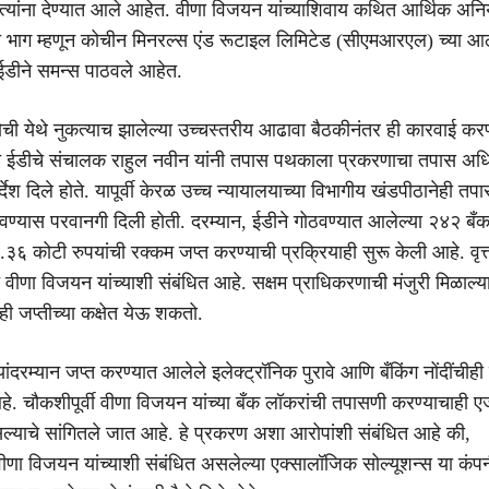
ेश त्यांना देण्यात आले आहेत. वीणा विजयन यांच्याशिवाय कथित आर्थिक अनि
ा भाग म्हणून कोचीन मिनरल्स एंड रूटाइल लिमिटेड (सीएमआरएल) च्या आ
 ईडीने समन्स पाठवले आहेत.
ोची येथे नुकत्याच झालेल्या उच्चस्तरीय आढावा बैठकीनंतर ही कारवाई क
त ईडीचे संचालक राहुल नवीन यांनी तपास पथकाला प्रकरणाचा तपास अधि
िर्देश दिले होते. यापूर्वी केरळ उच्च न्यायालयाच्या विभागीय खंडपीठानेही तप
ठेवण्यास परवानगी दिली होती. दरम्यान, ईडीने गोठवण्यात आलेल्या २४२ बँ
३६ कोटी रुपयांची रक्कम जप्त करण्याची प्रक्रियाही सुरू केली आहे. वृत्त
 वीणा विजयन यांच्याशी संबंधित आहे. सक्षम प्राधिकरणाची मंजुरी मिळाल्
ही जप्तीच्या कक्षेत येऊ शकतो.
ंदरम्यान जप्त करण्यात आलेले इलेक्ट्रॉनिक पुरावे आणि बँकिंग नोंदींचीह
े. चौकशीपूर्वी वीणा विजयन यांच्या बँक लॉकरांची तपासणी करण्याचाही ए
याचे सांगितले जात आहे. हे प्रकरण अशा आरोपांशी संबंधित आहे की,
ा विजयन यांच्याशी संबंधित असलेल्या एक्सालॉजिक सोल्यूशन्स या कंप