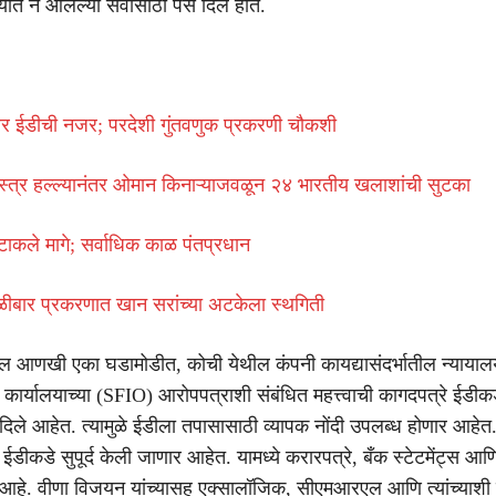
ण्यात न आलेल्या सेवांसाठी पैसे दिले होते.
्टोवर ईडीची नजर; परदेशी गुंतवणुक प्रकरणी चौकशी
ास्त्र हल्ल्यानंतर ओमान किनाऱ्याजवळून २४ भारतीय खलाशांची सुटका
ा टाकले मागे; सर्वाधिक काळ पंतप्रधान
ोळीबार प्रकरणात खान सरांच्या अटकेला स्थगिती
 आणखी एका घडामोडीत, कोची येथील कंपनी कायद्यासंदर्भातील न्यायालय
र्यालयाच्या (SFIO) आरोपपत्राशी संबंधित महत्त्वाची कागदपत्रे ईडीकडे 
श दिले आहेत. त्यामुळे ईडीला तपासासाठी व्यापक नोंदी उपलब्ध होणार आहेत.
ईडीकडे सुपूर्द केली जाणार आहेत. यामध्ये करारपत्रे, बँक स्टेटमेंट्स
श आहे. वीणा विजयन यांच्यासह एक्सालॉजिक, सीएमआरएल आणि त्यांच्याशी 