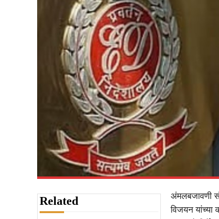
अंमलबजावणी सं
Related
विजयन यांच्या 