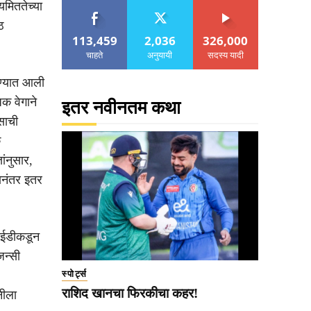
यमिततेच्या
ठ
113,459
2,036
326,000
चाहते
अनुयायी
सदस्य यादी
रण्यात आली
क वेगाने
इतर नवीनतम कथा
ासाची
क
ांनुसार,
यानंतर इतर
ी ईडीकडून
जन्सी
स्पोर्ट्स
राशिद खानचा फिरकीचा कहर!
नीला