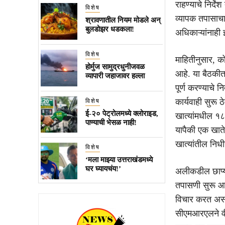
राहण्याचे निर्द
विशेष
व्यापक तपासाच
श्रावणातील नियम मोडले अन्
बुलडोझर धडकला!
अधिकाऱ्यांनाही
विशेष
माहितीनुसार, क
होर्मुज सामुद्रधुनीजवळ
आहे. या बैठकी
व्यापारी जहाजावर हल्ला
पूर्ण करण्याचे न
कार्यवाही सुरू 
विशेष
ई-२० पेट्रोलमध्ये क्लोराइड,
खात्यांमधील १८.
पाण्याची भेसळ नाही!
यापैकी एक खाते
खात्यांतील निधी
विशेष
‘मला माझ्या उत्तराखंडमध्ये
घर घ्यायचंय!’
अलीकडील छाप्या
तपासणी सुरू आह
विचार करत असल्
सीएमआरएलने वीण