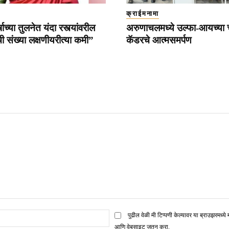
क्राईमनामा
्षाच्या तुलनेत यंदा रस्त्यांवरील
अरुणाचलमध्ये उल्फा-आयच्या 
ी संख्या लक्षणीयरीत्या कमी”
कॅडरचे आत्मसमर्पण
ई
पुढील वेळी मी टिप्पणी केल्यावर या ब्राउझरमध्ये 
मेल*
आणि वेबसाइट जतन करा.