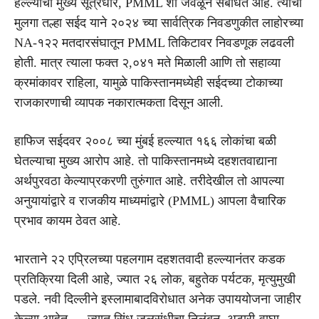
हल्ल्याचा मुख्य सूत्रधार, PMML शी जवळून संबंधित आहे. त्याचा
मुलगा तल्हा सईद याने २०२४ च्या सार्वत्रिक निवडणुकीत लाहोरच्या
NA-१२२ मतदारसंघातून PMML तिकिटावर निवडणूक लढवली
होती. मात्र त्याला फक्त २,०४१ मते मिळाली आणि तो सहाव्या
क्रमांकावर राहिला, यामुळे पाकिस्तानमध्येही सईदच्या टोकाच्या
राजकारणाची व्यापक नकारात्मकता दिसून आली.
हाफिज सईदवर २००८ च्या मुंबई हल्ल्यात १६६ लोकांचा बळी
घेतल्याचा मुख्य आरोप आहे. तो पाकिस्तानमध्ये दहशतवाद्याना
अर्थपुरवठा केल्याप्रकरणी तुरुंगात आहे. तरीदेखील तो आपल्या
अनुयायांद्वारे व राजकीय माध्यमांद्वारे (PMML) आपला वैचारिक
प्रभाव कायम ठेवत आहे.
भारताने २२ एप्रिलच्या पहलगाम दहशतवादी हल्ल्यानंतर कडक
प्रतिक्रिया दिली आहे, ज्यात २६ लोक, बहुतेक पर्यटक, मृत्युमुखी
पडले. नवी दिल्लीने इस्लामाबादविरोधात अनेक उपाययोजना जाहीर
केल्या आहेत — ज्यात सिंधू जलसंधीचा निलंबन, अटारी-वाघा