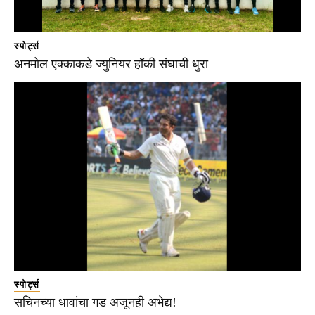
स्पोर्ट्स
अनमोल एक्काकडे ज्युनियर हॉकी संघाची धुरा
स्पोर्ट्स
सचिनच्या धावांचा गड अजूनही अभेद्य!