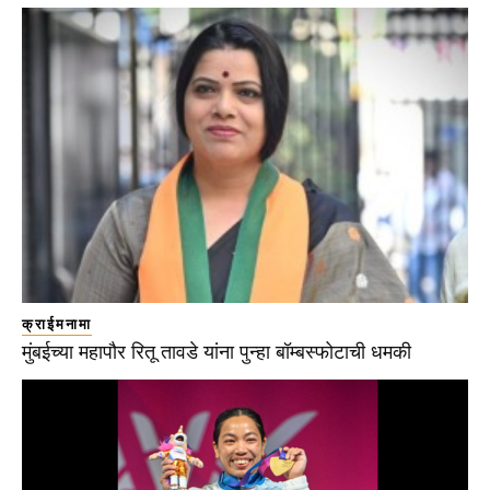
क्राईमनामा
मुंबईच्या महापौर रितू तावडे यांना पुन्हा बॉम्बस्फोटाची धमकी