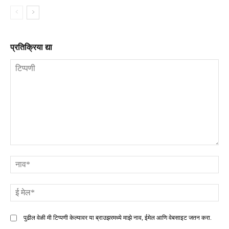
प्रतिक्रिया द्या
टिप्पणी
ना
ई
मे
पुढील वेळी मी टिप्पणी केल्यावर या ब्राउझरमध्ये माझे नाव, ईमेल आणि वेबसाइट जतन करा.