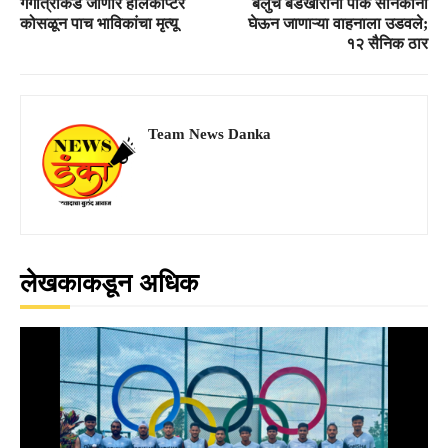
गंगोत्रीकडे जाणारे हेलिकॉप्टर
बलुच बंडखोरांनी पाक सैनिकांना
कोसळून पाच भाविकांचा मृत्यू
घेऊन जाणाऱ्या वाहनाला उडवले;
१२ सैनिक ठार
Team News Danka
लेखकाकडून अधिक