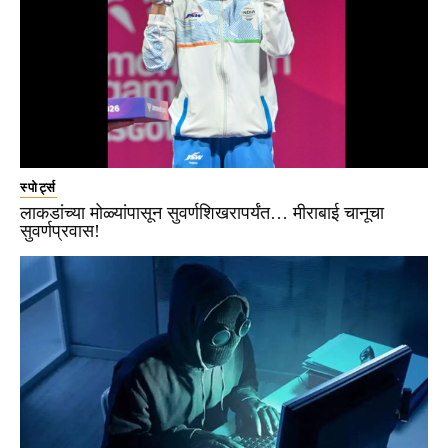
स्पोर्ट्स
लाकडांच्या मोळ्यांपासून सुवर्णशिखरापर्यंत… मीराबाई चानूचा
सुवर्णप्रवास!