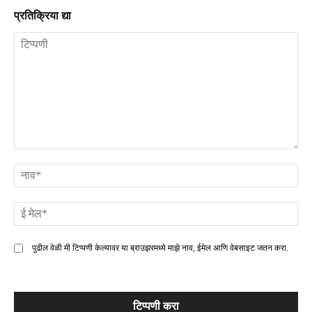
प्रतिक्रिया द्या
टिप्पणी
ना
ई
मे
पुढील वेळी मी टिप्पणी केल्यावर या ब्राउझरमध्ये माझे नाव, ईमेल आणि वेबसाइट जतन करा.