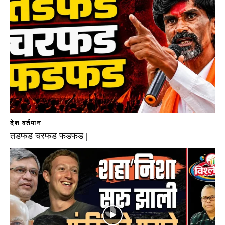
देश वर्तमान
तडफड चरफड फडफड |