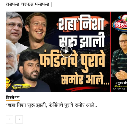
तडफड चरफड फडफड |
00:12:58
विश्लेषण
‘शहा’निशा सुरू झाली, फंडिंगचे पुरावे समोर आले..